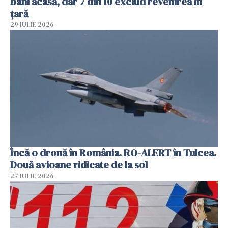
bani acasă, dar 7 din 10 exclud revenirea în
țară
29 IULIE 2026
Încă o dronă în România. RO-ALERT în Tulcea.
Două avioane ridicate de la sol
27 IULIE 2026