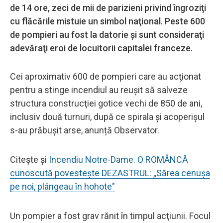
de 14 ore, zeci de mii de parizieni privind îngroziţi
cu flăcările mistuie un simbol naţional. Peste 600
de pompieri au fost la datorie şi sunt consideraţi
adevăraţi eroi de locuitorii capitalei franceze.
Cei aproximativ 600 de pompieri care au acţionat
pentru a stinge incendiul au reuşit să salveze
structura construcţiei gotice vechi de 850 de ani,
inclusiv două turnuri, după ce spirala şi acoperişul
s-au prăbuşit arse, anunță Observator.
Citește și
Incendiu Notre-Dame. O ROMÂNCĂ
cunoscută povestește DEZASTRUL: „Sărea cenușa
pe noi, plângeau în hohote"
Un pompier a fost grav rănit în timpul acţiunii. Focul