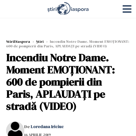
StiriDiaspora
›
Știri
›
Incendiu Notre Dame. Moment EMOȚIONANT:
600 de pompierii din Paris, APLAUDAȚI pe stradă (VIDEO)
Incendiu Notre Dame.
Moment EMOȚIONANT:
600 de pompierii din
Paris, APLAUDAȚI pe
stradă (VIDEO)
De
Loredana Iriciuc
16 APRILIE 2019