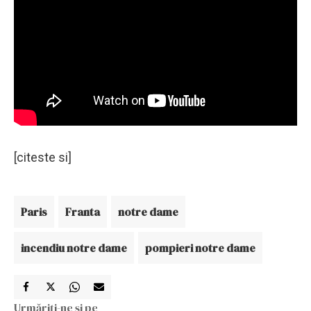
[citeste si]
Paris
Franta
notre dame
incendiu notre dame
pompieri notre dame
Urmăriți-ne și pe