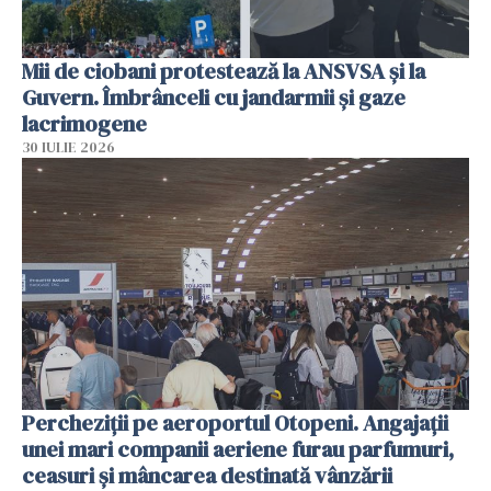
Mii de ciobani protestează la ANSVSA și la
Guvern. Îmbrânceli cu jandarmii și gaze
lacrimogene
30 IULIE 2026
Percheziții pe aeroportul Otopeni. Angajații
unei mari companii aeriene furau parfumuri,
ceasuri și mâncarea destinată vânzării