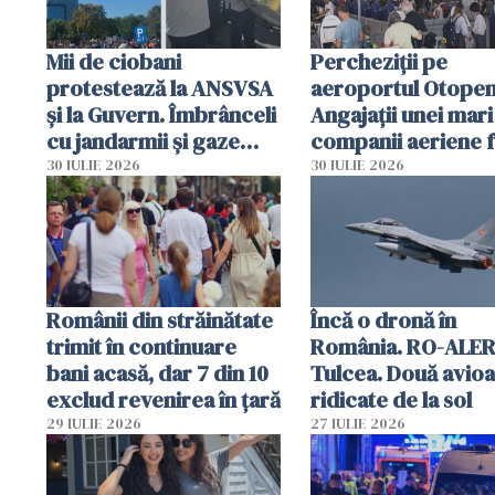
Mii de ciobani
Percheziții pe
protestează la ANSVSA
aeroportul Otopen
și la Guvern. Îmbrânceli
Angajații unei mari
cu jandarmii și gaze
companii aeriene 
lacrimogene
parfumuri, ceasuri 
30 IULIE 2026
30 IULIE 2026
mâncarea destinat
vânzării
Românii din străinătate
Încă o dronă în
trimit în continuare
România. RO-ALER
bani acasă, dar 7 din 10
Tulcea. Două avio
exclud revenirea în țară
ridicate de la sol
29 IULIE 2026
27 IULIE 2026