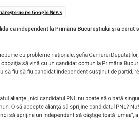
ărește-ne pe Google News
a ca independent la Primăria Bucureștiului și a cerut sp
nebunie cu probleme naţionale, şefia Camerei Deputaţilor
 opoziţia să vină cu un candidat comun la Primăria Bucure
u să fiu să fiu candidat independent susţinut de partid, r
atul alianţei, nici candidatul PNL nu poate să o bată singu
omun. O să accepte alianţă să sprijine candidatul PNL? Nu
unci să sprijine un independent să câştige toată lumea”, 