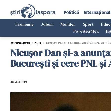
Politică
Internațional
Economie
Joburi
Monden
Sport
Educ
Povestea Mea
Eș
StiriDiaspora
›
Știri
›
Nicușor Dan și-a anunțat candidatura ca indep
Nicușor Dan și-a anunța
București și cere PNL și 
30 MAI 2019