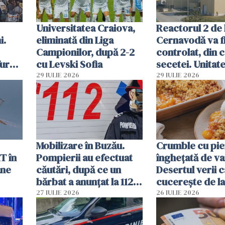
Universitatea Craiova,
Reactorul 2 de 
i.
eliminată din Liga
Cernavodă va fi
Campionilor, după 2-2
controlat, din 
furau
cu Levski Sofia
secetei. Unitate
și
deja oprită
29 IULIE 2026
29 IULIE 2026
ă
Mobilizare în Buzău.
Crumble cu pier
T în
Pompierii au efectuat
înghețată de van
ane
căutări, după ce un
Desertul verii c
bărbat a anunțat la 112
cucerește de l
că a văzut un obiect
lingură
27 IULIE 2026
26 IULIE 2026
luminos