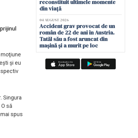
reconstituit ultimele momente
din viață
04 AUGUST 2026
Accident grav provocat de un
rijinul
român de 22 de ani în Austria.
Tatăl său a fost aruncat din
mașină și a murit pe loc
, moţiune
şti şi eu
espectiv
r. Singura
! O să
a mai spus