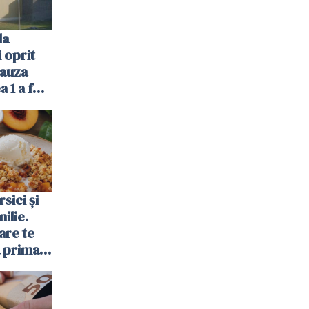
la
 oprit
cauza
a 1 a fost
sici și
ilie.
are te
a prima