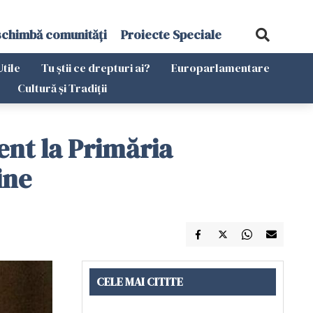
schimbă comunități
Proiecte Speciale
Utile
Tu știi ce drepturi ai?
Europarlamentare
Cultură și Tradiții
ent la Primăria
ine
CELE MAI CITITE