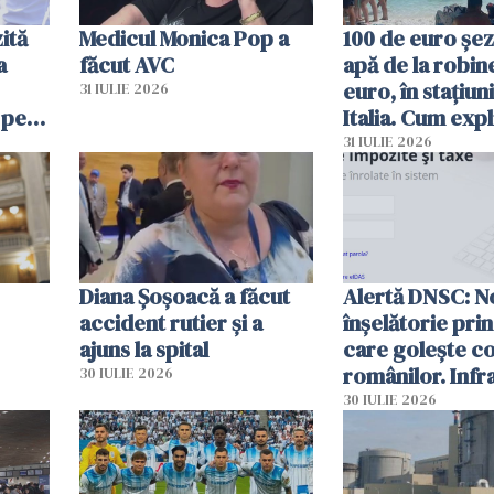
ită
Medicul Monica Pop a
100 de euro șez
a
făcut AVC
apă de la robine
euro, în stațiuni
31 IULIE 2026
 pe
Italia. Cum expl
 „Vom
autoritățile
31 IULIE 2026
Diana Șoșoacă a făcut
Alertă DNSC: N
accident rutier și a
înșelătorie pri
ajuns la spital
care golește co
românilor. Infr
30 IULIE 2026
folosesc numel
30 IULIE 2026
Ghișeul.ro și al 
Române