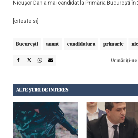
Nicușor Dan a mai candidat la Primăria București în 2
[citeste si]
Bucureşti
anunt
candidatura
primarie
ni
Urmăriți-ne 
ALTE ȘTIRI DE INTERES