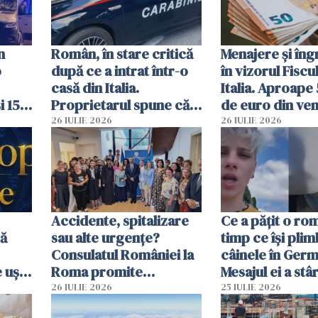
n
Român, în stare critică
Menajere și îngr
o
după ce a intrat într-o
în vizorul Fiscu
casă din Italia.
Italia. Aproape
i 15
Proprietarul spune că
de euro din veni
s-a apărat cu un cuțit
ascunși de autor
26 IULIE 2026
26 IULIE 2026
Accidente, spitalizare
Ce a pățit o ro
bă
sau alte urgențe?
timp ce își pli
Consulatul României la
câinele în Germ
 uși
Roma promite
Mesajul ei a stâr
u
intervenții în doar 24
dezbateri apri
26 IULIE 2026
25 IULIE 2026
de ore