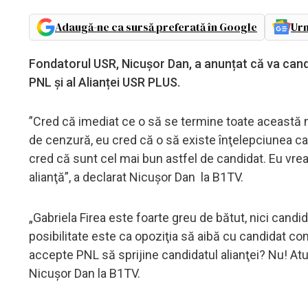
Adaugă-ne ca sursă preferată în Google
Urm
Fondatorul USR, Nicușor Dan, a anunțat că va candid
PNL și al Alianței USR PLUS.
”Cred că imediat ce o să se termine toate această 
de cenzură, eu cred că o să existe înţelepciunea ca
cred că sunt cel mai bun astfel de candidat. Eu vrea
alianţă”, a declarat Nicușor Dan la B1TV.
„Gabriela Firea este foarte greu de bătut, nici candid
posibilitate este ca opoziţia să aibă cu candidat c
accepte PNL să sprijine candidatul alianţei? Nu! At
Nicuşor Dan la B1TV.