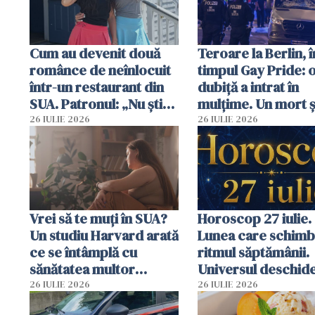
Cum au devenit două
Teroare la Berlin, î
românce de neînlocuit
timpul Gay Pride: 
într-un restaurant din
dubiță a intrat în
SUA. Patronul: „Nu știu
mulțime. Un mort ș
ce o să mă fac fără voi”
răniți
26 IULIE 2026
26 IULIE 2026
Vrei să te muți în SUA?
Horoscop 27 iulie.
Un studiu Harvard arată
Lunea care schim
ce se întâmplă cu
ritmul săptămânii.
sănătatea multor
Universul deschide
imigranți
neașteptate pentr
26 IULIE 2026
26 IULIE 2026
unele zodii