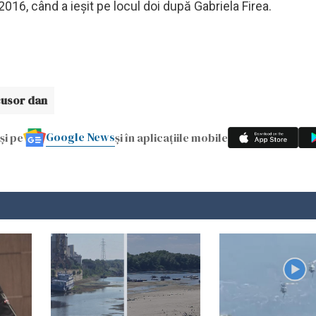
016, când a ieșit pe locul doi după Gabriela Firea.
cusor dan
Google News
și pe
și în aplicațiile mobile