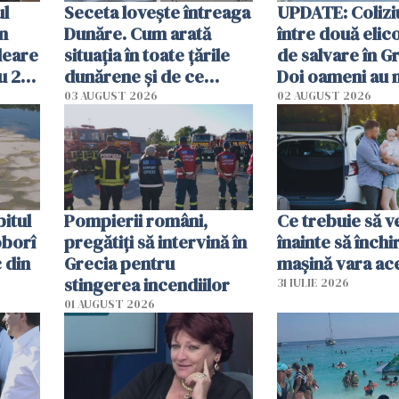
ul
Seceta lovește întreaga
UPDATE: Colizi
în
Dunăre. Cum arată
între două elic
leare
situația în toate țările
de salvare în Gr
u 2
dunărene și de ce
Doi oameni au 
ecută
România resimte
03 AUGUST 2026
02 AUGUST 2026
efectele, deși a plouat
în iulie
itul
Pompierii români,
Ce trebuie să ve
oborî
pregătiţi să intervină în
înainte să închi
 din
Grecia pentru
mașină vara ac
stingerea incendiilor
31 IULIE 2026
01 AUGUST 2026