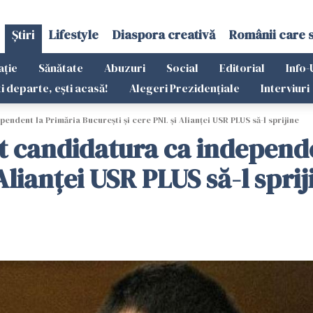
Știri
Lifestyle
Diaspora creativă
Românii care 
ație
Sănătate
Abuzuri
Social
Editorial
Info-
ti departe, ești acasă!
Alegeri Prezidențiale
Interviuri
endent la Primăria București și cere PNL și Alianței USR PLUS să-l sprijine
t candidatura ca independ
Alianței USR PLUS să-l sprij