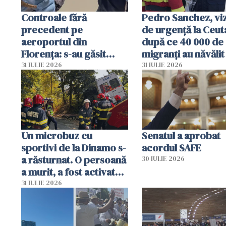
Controale fără
Pedro Sanchez, viz
precedent pe
de urgență la Ceut
aeroportul din
după ce 40 000 de
Florența: s-au găsit
migranți au năvălit
capete de aligator și o
teritoriul spaniol:
31 IULIE 2026
31 IULIE 2026
sumă imensă de bani
mobiliza toate
resursele"
Un microbuz cu
Senatul a aprobat
sportivi de la Dinamo s-
acordul SAFE
a răsturnat. O persoană
30 IULIE 2026
a murit, a fost activat
planul roșu de
31 IULIE 2026
intervenție