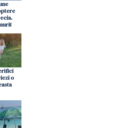
une
optere
ecia.
murit
rifici
riezi o
easta