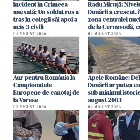
Incident în Crimeea
Radu Miruţă: Nivel
anexată: Un soldat rus a
Dunării a crescut, 
tras în colegii săi apoi a
zona centralei nuc
ucis 3 civili
de la Cernavodă, c
cm faţă de ziua tr
04 AUGUST 2026
04 AUGUST 2026
Aur pentru România la
Apele Române: Deb
Campionatele
Dunării ar putea c
Europene de canotaj de
sub minimul istoric
la Varese
august 2003
02 AUGUST 2026
02 AUGUST 2026