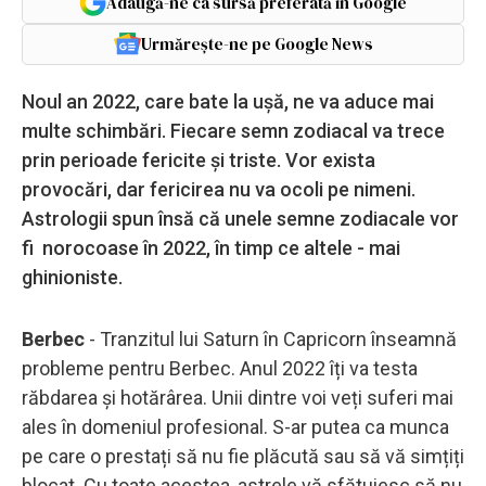
Adaugă-ne ca sursă preferată în Google
Urmărește-ne pe Google News
Noul an 2022, care bate la ușă, ne va aduce mai
multe schimbări. Fiecare semn zodiacal va trece
prin perioade fericite și triste. Vor exista
provocări, dar fericirea nu va ocoli pe nimeni.
Astrologii spun însă că unele semne zodiacale vor
fi norocoase în 2022, în timp ce altele - mai
ghinioniste.
Berbec
- Tranzitul lui Saturn în Capricorn înseamnă
probleme pentru Berbec. Anul 2022 îți va testa
răbdarea și hotărârea. Unii dintre voi veți suferi mai
ales în domeniul profesional. S-ar putea ca munca
pe care o prestați să nu fie plăcută sau să vă simțiți
blocat. Cu toate acestea, astrele vă sfătuiesc să nu