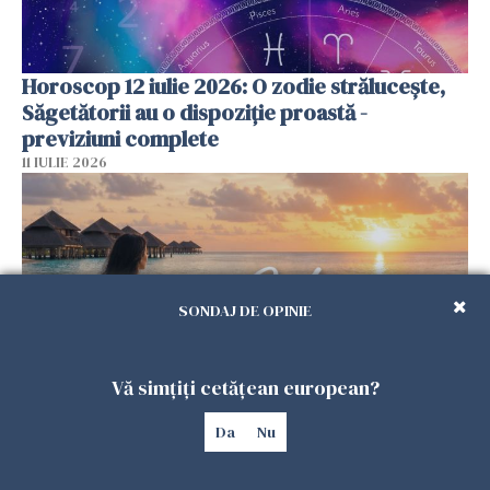
Horoscop 12 iulie 2026: O zodie strălucește,
Săgetătorii au o dispoziție proastă -
previziuni complete
11 IULIE 2026
SONDAJ DE OPINIE
Vă simțiți cetățean european?
Da
Nu
Horoscop 11 iulie 2026. Ziua în care cerul îți
amintește că fiecare sfârșit ascunde un
început, iar fiecare răsărit aduce o nouă șansă