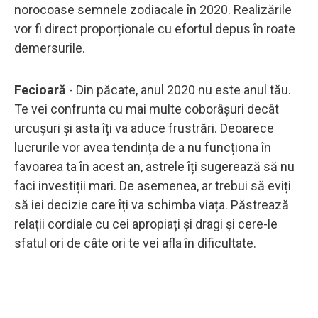
norocoase semnele zodiacale în 2020. Realizările
vor fi direct proporționale cu efortul depus în roate
demersurile.
Fecioară
- Din păcate, anul 2020 nu este anul tău.
Te vei confrunta cu mai multe coborâșuri decât
urcușuri și asta îți va aduce frustrări. Deoarece
lucrurile vor avea tendința de a nu funcționa în
favoarea ta în acest an, astrele îți sugerează să nu
faci investiții mari. De asemenea, ar trebui să eviți
să iei decizie care îți va schimba viața. Păstrează
relații cordiale cu cei apropiați și dragi și cere-le
sfatul ori de câte ori te vei afla în dificultate.