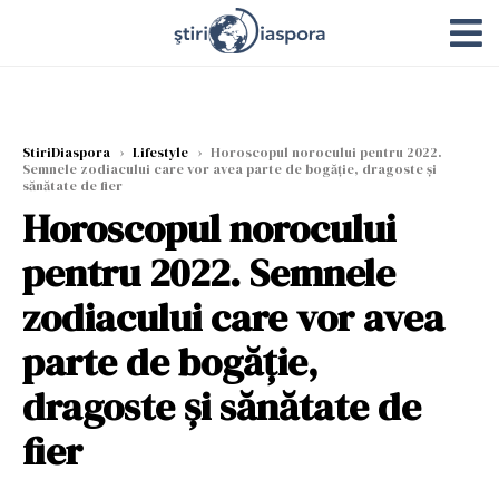
StiriDiaspora
›
Lifestyle
›
Horoscopul norocului pentru 2022.
Semnele zodiacului care vor avea parte de bogăție, dragoste și
sănătate de fier
Horoscopul norocului
pentru 2022. Semnele
zodiacului care vor avea
parte de bogăție,
dragoste și sănătate de
fier