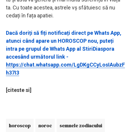
ta. Cu toate acestea, astrele vș sfătuiesc să nu
cedați în fața apatiei.
Dacă doriți să fiți notificați direct pe Whats App,
atunci când apare un HOROSCOP nou, puteți
intra pe grupul de Whats App al StiriDiaspora
accesând următorul link -
https://chat.whatsapp.com/LgDKgCCyLosIAubzF
h37I3
[citeste si]
horoscop
noroc
semnele zodiacului