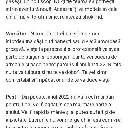
găsești un nou scop. Nu-ți fie teamă să pornești
într-o aventură nouă. Aceasta îți va modela în cele
din urmă viitorul în bine, relatează shok.md.
Vărsător
- Norocul nu trebuie să însemne
întotdeauna câștiguri bănești sau o viață amoroasă
grozavă. Viața ta personală și profesională va avea
parte de suișuri și coborâșuri, dar te vei bucura de
armonie și pace pe tot parcursul anului 2022. Nimic
nu te va tulbura și nu te va doborî. Te vei simți
confortabil și împăcat oriunde te va duce viața.
Pești
- Din păcate, anul 2022 nu va fi cel mai bun
pentru tine. Vei fi agitat în cea mai mare parte a
anului. Vei fi rapid la mânie și ai putea suferi și de
anxietate. Lucrurile nu vor merge chiar așa cum vrei
tu și asta va genera și mai multă suferință în viața