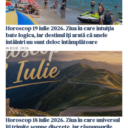
Horoscop 19 iulie 2026. Ziua în care intuiția
bate logica, iar destinul îți arată că unele
întâlniri nu sunt deloc întâmplătoare
18 IULIE 2026
Horoscop 18 iulie 2026. Ziua în care universul
îți trimite semne discrete, iar răspunsurile