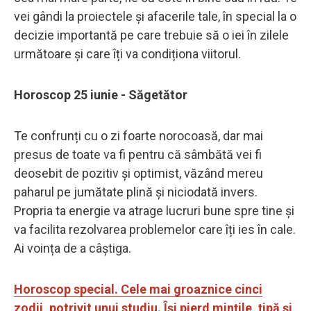
vei gândi la proiectele și afacerile tale, în special la o
decizie importantă pe care trebuie să o iei în zilele
următoare și care îți va condiționa viitorul.
Horoscop 25 iunie - Săgetător
Te confrunți cu o zi foarte norocoasă, dar mai
presus de toate va fi pentru că sâmbătă vei fi
deosebit de pozitiv și optimist, văzând mereu
paharul pe jumătate plină și niciodată invers.
Propria ta energie va atrage lucruri bune spre tine și
va facilita rezolvarea problemelor care îți ies în cale.
Ai voința de a câștiga.
Horoscop special. Cele mai groaznice cinci
zodii, potrivit unui studiu. Își pierd mințile, țipă și