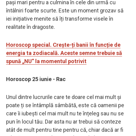
pași mari pentru a culmina în cele din urmă cu
întâlniri foarte scurte. Este un moment grozav să
iei inițiative menite să îți transforme visele în
realitate în dragoste.
Horoscop special. Crește-ți banii în funcție de
energia ta zodiacală. Aceste semne trebuie să
spună „NU” la momentul potrivit
Horoscop 25 iunie - Rac
Unul dintre lucrurile care te doare cel mai mult și
poate ți se întâmplă sâmbătă, este că oamenii pe
care îi iubești cel mai mult nu te înțeleg sau nu se
pun în locul tău. Dar asta nu ar trebui să conteze
atât de mult pentru tine pentru că, chiar dacă ar fi