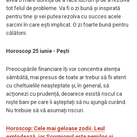
tot felul de probleme. Va fi o zi bună și inspirată
pentru tine și vei putea rezolva cu succes acele
sarcini în care ești implicat. O zi foarte bună pentru
călătorii.
Horoscop 25 iunie - Pești
Preocupările financiare îți vor concentra atenția
sâmbătă, mai presus de toate ar trebui să fii atent
cu cheltuielile neașteptate și, în general, să
acționezi cu prudență, deoarece există riscul ca
niște bani pe care îi așteptați să nu ajungă curând.
Nu trebuie să vă asumați riscuri.
Horoscop: Cele mai geloase zodii. Leul
explodează, iar Scorpionul este nemilos și