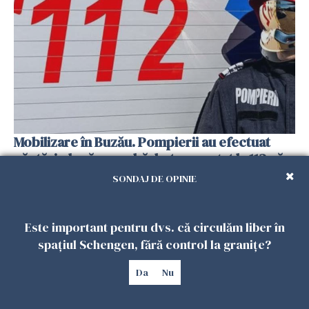
Mobilizare în Buzău. Pompierii au efectuat
căutări, după ce un bărbat a anunțat la 112 că a
văzut un obiect luminos
SONDAJ DE OPINIE
27 IULIE 2026
Este important pentru dvs. că circulăm liber în
spațiul Schengen, fără control la granițe?
Da
Nu