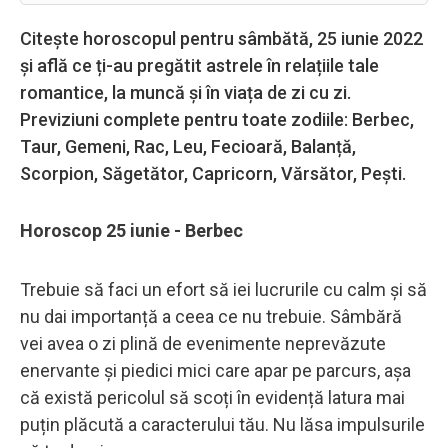
Citește horoscopul pentru sâmbătă, 25 iunie 2022
și află ce ți-au pregătit astrele în relațiile tale
romantice, la muncă și în viața de zi cu zi.
Previziuni complete pentru toate zodiile: Berbec,
Taur, Gemeni, Rac, Leu, Fecioară, Balanță,
Scorpion, Săgetător, Capricorn, Vărsător, Pești.
Horoscop 25 iunie - Berbec
Trebuie să faci un efort să iei lucrurile cu calm și să
nu dai importanță a ceea ce nu trebuie. Sâmbără
vei avea o zi plină de evenimente neprevăzute
enervante și piedici mici care apar pe parcurs, așa
că există pericolul să scoți în evidență latura mai
puțin plăcută a caracterului tău. Nu lăsa impulsurile