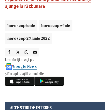
ajunge la răzbunare
horoscop iunie
horoscop zilnic
horoscop 25 iunie 2022
Urmăriți-ne și pe
Google News
și în aplicațiile mobile
ALTE ȘTIRI DE INTERES