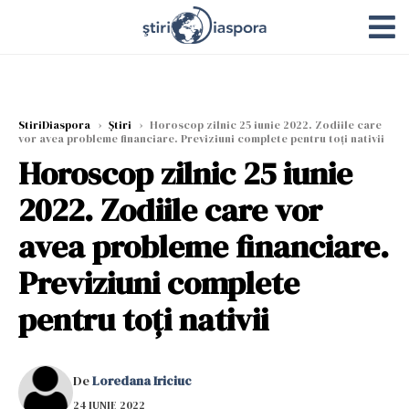
StiriDiaspora
›
Știri
›
Horoscop zilnic 25 iunie 2022. Zodiile care
vor avea probleme financiare. Previziuni complete pentru toți nativii
Horoscop zilnic 25 iunie
2022. Zodiile care vor
avea probleme financiare.
Previziuni complete
pentru toți nativii
De
Loredana Iriciuc
24 IUNIE 2022