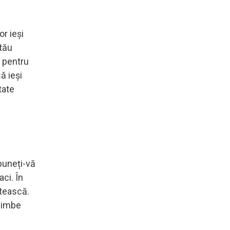
or ieși
 tău
u pentru
ă ieși
tate
 puneți-vă
aci. În
etească.
chimbe