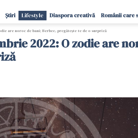
Știri
Lifestyle
Diaspora creativă
Românii care 
die are noroc de bani; Berbec, pregătește-te de o surpriză
mbrie 2022: O zodie are no
riză