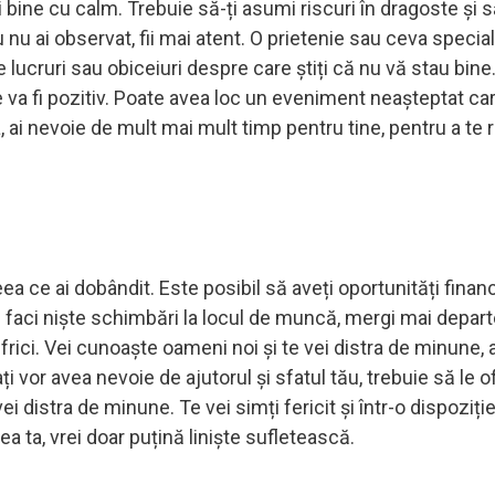
i bine cu calm. Trebuie să-ți asumi riscuri în dragoste și s
tu nu ai observat, fii mai atent. O prietenie sau ceva specia
 lucruri sau obiceiuri despre care știți că nu vă stau bine.
e va fi pozitiv. Poate avea loc un eveniment neașteptat ca
 ai nevoie de mult mai mult timp pentru tine, pentru a te r
eea ce ai dobândit. Este posibil să aveți oportunități financ
 să faci niște schimbări la locul de muncă, mergi mai depart
 frici. Vei cunoaște oameni noi și te vei distra de minune, a
vor avea nevoie de ajutorul și sfatul tău, trebuie să le of
 vei distra de minune. Te vei simți fericit și într-o dispoziți
 ta, vrei doar puțină liniște sufletească.