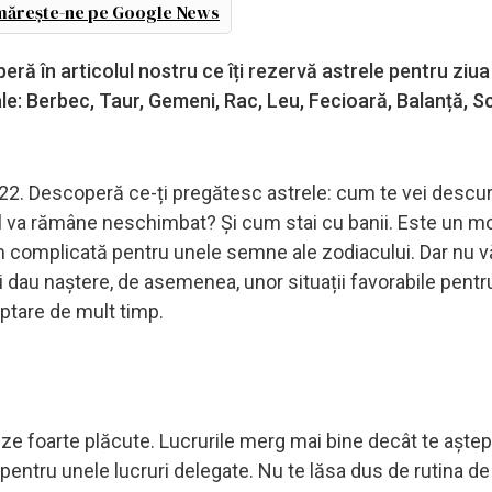
ărește-ne pe Google News
 în articolul nostru ce îți rezervă astrele pentru ziua 
e: Berbec, Taur, Gemeni, Rac, Leu, Fecioară, Balanță, S
. Descoperă ce-ți pregătesc astrele: cum te vei descur
ul va rămâne neschimbat? Și cum stai cu banii. Este un 
cum complicată pentru unele semne ale zodiacului. Dar nu v
 dau naștere, de asemenea, unor situații favorabile pentru
eptare de mult timp.
ize foarte plăcute. Lucrurile merg mai bine decât te aștep
entru unele lucruri delegate. Nu te lăsa dus de rutina de 