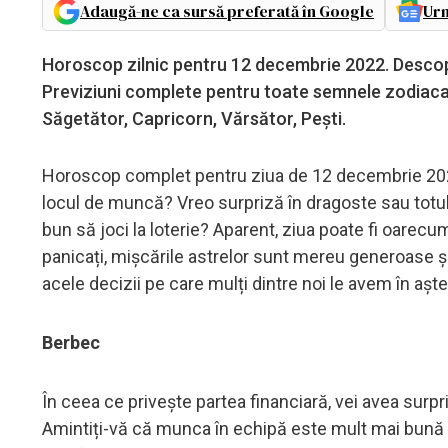
Adaugă-ne ca sursă preferată în Google
Urm
Horoscop zilnic pentru 12 decembrie 2022. Descoperă
Previziuni complete pentru toate semnele zodiacal
Săgetător, Capricorn, Vărsător, Pești.
Horoscop complet pentru ziua de 12 decembrie 2022
locul de muncă? Vreo surpriză în dragoste sau tot
bun să joci la loterie? Aparent, ziua poate fi oare
panicați, mișcările astrelor sunt mereu generoase și
acele decizii pe care mulți dintre noi le avem în așt
Berbec
În ceea ce privește partea financiară, vei avea surpr
Amintiți-vă că munca în echipă este mult mai bună p