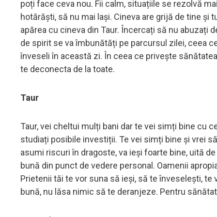
poți face ceva nou. Fii calm, situațiile se rezolvă ma
hotărăști, să nu mai lași. Cineva are grijă de tine și 
apărea cu cineva din Taur. Încercați să nu abuzați de
de spirit se va îmbunătăți pe parcursul zilei, ceea c
înveseli în această zi. În ceea ce privește sănătatea,
te deconecta de la toate.
Taur
Taur, vei cheltui mulți bani dar te vei simți bine cu c
studiați posibile investiții. Te vei simți bine și vrei
asumi riscuri în dragoste, va ieși foarte bine, uită de
bună din punct de vedere personal. Oamenii apropiați 
Prietenii tăi te vor suna să ieși, să te înveselești, te
bună, nu lăsa nimic să te deranjeze. Pentru sănătatea