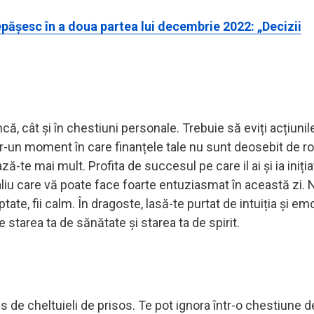
pășesc în a doua partea lui decembrie 2022: „Decizii
că, cât și în chestiuni personale. Trebuie să eviți acțiunil
tr-un moment în care finanțele tale nu sunt deosebit de r
te mai mult. Profita de succesul pe care il ai și ia iniția
liu care vă poate face foarte entuziasmat în această zi. 
ate, fii calm. În dragoste, lasă-te purtat de intuiția și emoț
e starea ta de sănătate și starea ta de spirit.
us de cheltuieli de prisos. Te pot ignora într-o chestiune