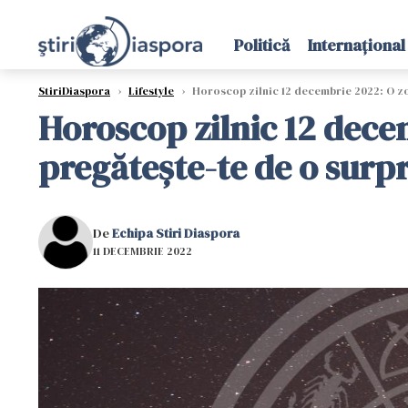
Politică
Internațional
StiriDiaspora
›
Lifestyle
›
Horoscop zilnic 12 decembrie 2022: O zo
Horoscop zilnic 12 dece
pregătește-te de o surp
De
Echipa Stiri Diaspora
11 DECEMBRIE 2022