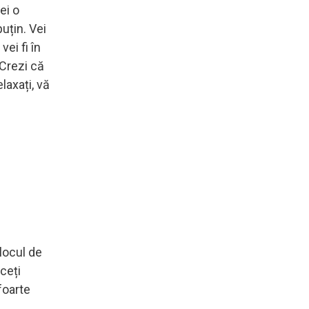
ei o
uțin. Vei
vei fi în
 Crezi că
elaxați, vă
locul de
ceți
foarte