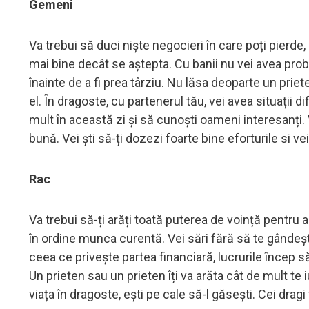
Gemeni
Va trebui să duci niște negocieri în care poți pierde, 
mai bine decât se aștepta. Cu banii nu vei avea pro
înainte de a fi prea târziu. Nu lăsa deoparte un prie
el. În dragoste, cu partenerul tău, vei avea situații di
mult în această zi și să cunoști oameni interesanți.
bună. Vei ști să-ți dozezi foarte bine eforturile si ve
Rac
Va trebui să-ți arăți toată puterea de voință pentru 
în ordine munca curentă. Vei sări fără să te gândești 
ceea ce privește partea financiară, lucrurile încep s
Un prieten sau un prieten îți va arăta cât de mult te
viața în dragoste, ești pe cale să-l găsești. Cei dragi 