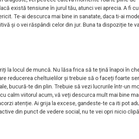
acă există tensiune în jurul tău, atunci vei aprecia. A fi cu
fericit. Te-ai descurca mai bine in sanatate, daca ti-ai mode
tivă și o vei răspândi celor din jur. Buna ta dispoziție te v
i la locul de muncă. Nu lăsa frica să te țină înapoi în ch
re reducerea cheltuielilor și trebuie să o faceți foarte se
e, bucură-te din plin. Trebuie să vezi lucrurile într-un m
i cu calm viitorul acum, vă veți descurca mult mai bine mai 
acorzi atenție. Ai grija la excese, gandeste-te ca iti pot a
ctive din punct de vedere social, nu te vei opri nicio clip