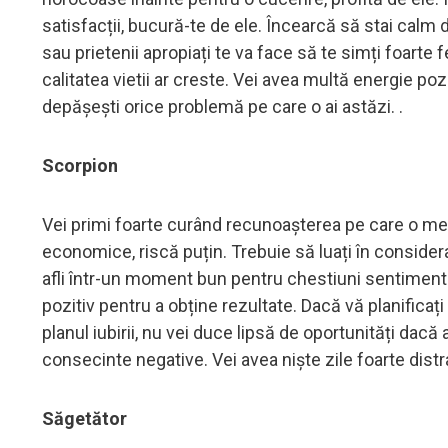
satisfacții, bucură-te de ele. Încearcă să stai calm d
sau prietenii apropiați te va face să te simți foarte 
calitatea vietii ar creste. Vei avea multă energie pozi
depășești orice problemă pe care o ai astăzi. .
Scorpion
Vei primi foarte curând recunoașterea pe care o meriț
economice, riscă puțin. Trebuie să luați în considera
afli într-un moment bun pentru chestiuni sentimental
pozitiv pentru a obține rezultate. Dacă vă planificaț
planul iubirii, nu vei duce lipsă de oportunități dacă 
consecinte negative. Vei avea niște zile foarte distra
Săgetător