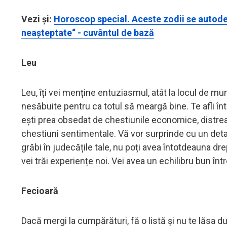
Vezi și:
Horoscop special. Aceste zodii se autode
neașteptate“ - cuvântul de bază
Leu
Leu, îți vei menține entuziasmul, atât la locul de mun
nesăbuite pentru ca totul să meargă bine. Te afli în
ești prea obsedat de chestiunile economice, distrează-
chestiuni sentimentale. Vă vor surprinde cu un deta
grăbi în judecățile tale, nu poți avea întotdeauna drept
vei trăi experiențe noi. Vei avea un echilibru bun într
Fecioară
Dacă mergi la cumpărături, fă o listă și nu te lăsa d