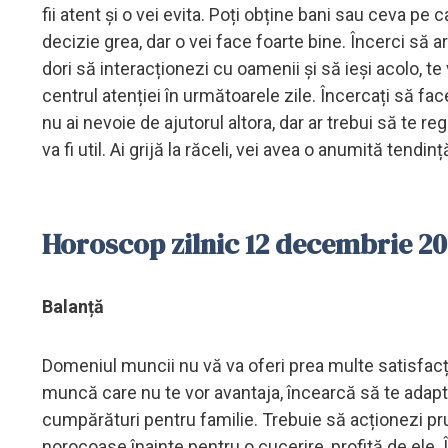
fii atent și o vei evita. Poți obține bani sau ceva pe c
decizie grea, dar o vei face foarte bine. Încerci să a
dori să interacționezi cu oamenii și să ieși acolo, te v
centrul atenției în următoarele zile. Încercați să fa
nu ai nevoie de ajutorul altora, dar ar trebui să te reg
va fi util. Ai grijă la răceli, vei avea o anumită tendință
Horoscop zilnic 12 decembrie 2
Balanță
Domeniul muncii nu vă va oferi prea multe satisfacț
muncă care nu te vor avantaja, încearcă să te adapte
cumpărături pentru familie. Trebuie să acționezi prud
norocoase înainte pentru o cucerire, profită de ele