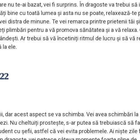
are nu te-ai bazat, vei fi surprins. În dragoste va trebui să i
răți bine cu toată lumea și asta nu se poate, relaxează-te p
ei distra de minune. Te vei remarca printre prietenii tăi și 
ceți plimbări pentru a vă promova sănătatea și a vă relaxa.
ândești. Ar trebui să vă încetiniți ritmul de lucru și să vă r
 la ele.
022
ii, dar acest aspect se va schimba. Vei avea schimbări la 
zi. Nu cheltuiți prostește, s-ar putea să trebuiască să fa
ent cu șefii, astfel că vei evita problemele. Ai niște zile 
. În dragoste, vei petrece câteva momente foarte pline de