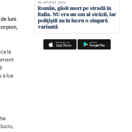
06 AUGUST 2026
Român, găsit mort pe stradă în
Italia. NU era un om al străzii, iar
de luni.
polițiștii au în lucru o singură
variantă
corpion,
ca la
moment
ă
 a lua
tai.
lucru,