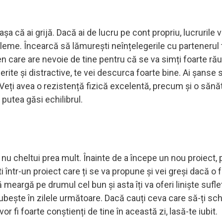
așa că ai grijă. Dacă ai de lucru pe cont propriu, lucrurile v
bleme. Încearcă să lămurești neînțelegerile cu partenerul
ten care are nevoie de tine pentru că se va simți foarte ră
ferite și distractive, te vei descurca foarte bine. Ai șanse s
 Veți avea o rezistență fizică excelentă, precum și o sănă
i putea găsi echilibrul.
a nu cheltui prea mult. Înainte de a începe un nou proiect,
într-un proiect care ți se va propune și vei greși dacă o f
ă meargă pe drumul cel bun și asta îți va oferi liniște sufl
 iubește în zilele următoare. Dacă cauți ceva care să-ți s
vor fi foarte conștienți de tine în această zi, lasă-te iubit.