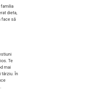
 familia
rat dieta,
a face să
estiuni
rios. Te
od mai
târziu. În
duce
ă.