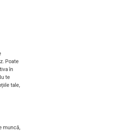
e
oz. Poate
tiva în
Nu te
iile tale,
 de muncă,