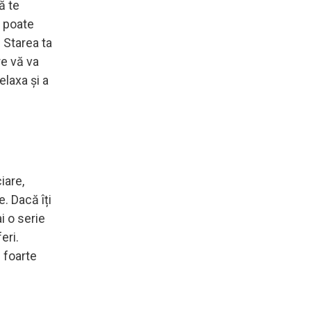
ă te
l poate
 Starea ta
re vă va
elaxa și a
iare,
e. Dacă îți
i o serie
eri.
e foarte