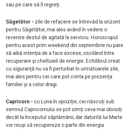
sau pe care să îl regreți.
Săgetător -
zile de refacere se întrevăd la orizont
pentru Săgetător, mai ales având în vedere o
revenire destul de agitată la serviciu. Horoscopul
pentru acest prim weekend din septembrie nu pare
să aibă intenția de a face excese, oscilând între
recuperare și cheltuieli de energie. Echilibrul creat
cu siguranță nu va fi perturbat în următoarele zile,
mai ales pentru cei care pot conta pe prezența
familiei și a celor dragi.
Capricorn -
cu Luna în opoziție, cei născuți sub
semnul Capricornului se pot simți ceva mai obosiți
decât la începutul săptămânii, dar datorită lui Marte
vor reuși să recupereze o parte din energia