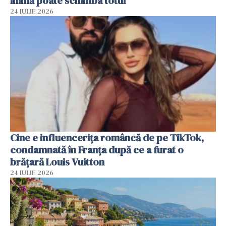
inimă poate schimba totul
24 IULIE 2026
Cine e influencerița româncă de pe TikTok,
condamnată în Franța după ce a furat o
brățară Louis Vuitton
24 IULIE 2026