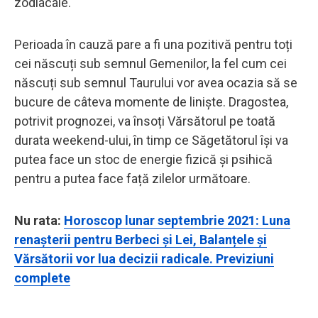
zodiacale.
Perioada în cauză pare a fi una pozitivă pentru toți
cei născuți sub semnul Gemenilor, la fel cum cei
născuți sub semnul Taurului vor avea ocazia să se
bucure de câteva momente de liniște. Dragostea,
potrivit prognozei, va însoți Vărsătorul pe toată
durata weekend-ului, în timp ce Săgetătorul își va
putea face un stoc de energie fizică și psihică
pentru a putea face față zilelor următoare.
Nu rata:
Horoscop lunar septembrie 2021: Luna
renașterii pentru Berbeci și Lei, Balanțele și
Vărsătorii vor lua decizii radicale. Previziuni
complete