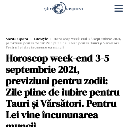
StiriDiaspora
›
Lifestyle
›
Horoscop week-end 3-5 septembrie 2021,
previziuni pentru zodii: Zile pline de iubire pentru Tauri și Vărsători.
Pentru Lei vine încununarea muncii
Horoscop week-end 3-5
septembrie 2021,
previziuni pentru zodii:
Zile pline de iubire pentru
Tauri și Vărsători. Pentru
Lei vine încununarea
muncii