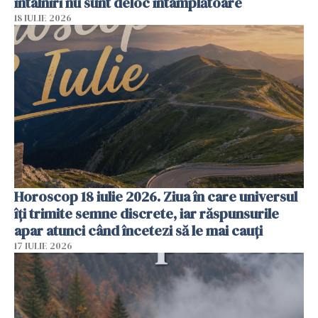
întâlniri nu sunt deloc întâmplătoare
18 IULIE 2026
Horoscop 18 iulie 2026. Ziua în care universul
îți trimite semne discrete, iar răspunsurile
apar atunci când încetezi să le mai cauți
17 IULIE 2026