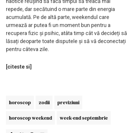
haotice reușind să facă timpul să treacă mai
repede, dar secătuind o mare parte din energia
acumulată. Pe de altă parte, weekendul care
urmează ar putea fi un moment bun pentru a
recupera fizic și psihic, atâta timp cât vă decideți să
lăsați deoparte toate disputele și să vă deconectați
pentru câteva zile.
[citeste si]
horoscop
zodii
previziuni
horoscop weekend
week-end septembrie