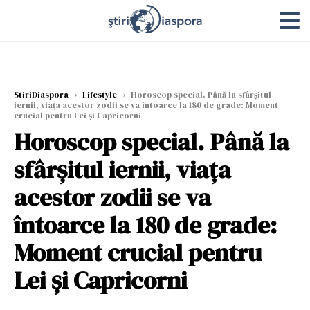
StiriDiaspora
›
Lifestyle
›
Horoscop special. Până la sfârșitul
iernii, viața acestor zodii se va întoarce la 180 de grade: Moment
crucial pentru Lei și Capricorni
Horoscop special. Până la
sfârșitul iernii, viața
acestor zodii se va
întoarce la 180 de grade:
Moment crucial pentru
Lei și Capricorni