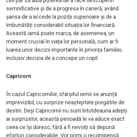
Leii par să aibă puterea de a face descoperiri
semnificative și de a progresa în carieră, având
șansa de a accede la poziții superioare și de a
îmbunătăți considerabil situația lor financiară.
Această iarnă poate marca, de asemenea, un
moment crucial în viața lor personală, cum ar fi
luarea unor decizii importante în privința familiei,
inclusiv decizia de a concepe un copil.
Capricorn
În cazul Capricornilor, sfârșitul iernii se anunță
imprevizibil, cu surprize neașteptate pregătite de
destin. Deși Capricornii nu sunt întotdeauna adepți
ai surprizelor, această perioadă le va aduce exact
ceea ce își doresc, fără a fi nevoiți să depună
eforturi considerabile. Vor primi o recompensă