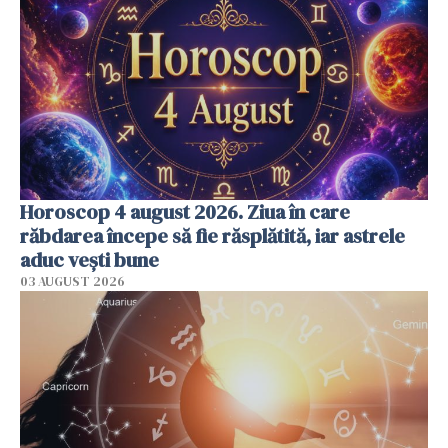
Horoscop 4 august 2026. Ziua în care
răbdarea începe să fie răsplătită, iar astrele
aduc vești bune
03 AUGUST 2026