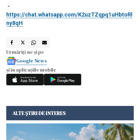
-
https://chat.whatsapp.com/K2uzTZqpq1uHbtoRl
ny8qH
Urmăriți-ne și pe
Google News
și în aplicațiile mobile
ALTE ȘTIRI DE INTERES