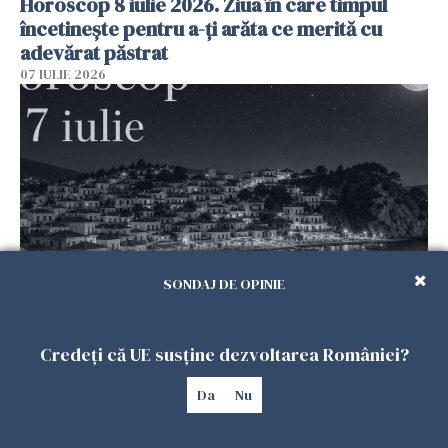
Horoscop 8 iulie 2026. Ziua în care timpul
încetinește pentru a-ți arăta ce merită cu
adevărat păstrat
07 IULIE 2026
SONDAJ DE OPINIE
Horoscop 7 iulie 2026. Sub cerul lui Cuptor,
ziua în care întâmplările mărunte pot schimba
Credeți că UE susține dezvoltarea României?
destine, iar răbdarea devine prețioasă
Da
Nu
06 IULIE 2026