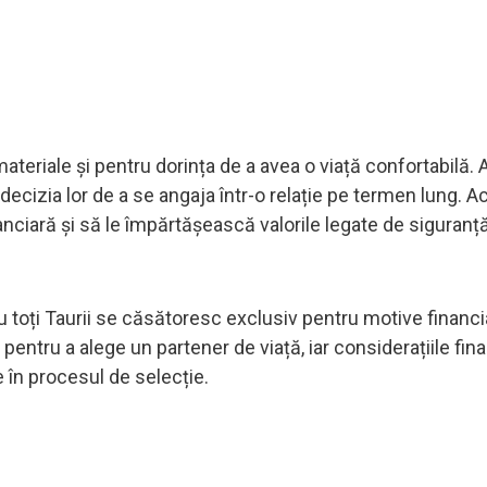
teriale și pentru dorința de a avea o viață confortabilă. A
decizia lor de a se angaja într-o relație pe termen lung. A
nanciară și să le împărtășească valorile legate de siguranță
 toți Taurii se căsătoresc exclusiv pentru motive financi
e pentru a alege un partener de viață, iar considerațiile fin
e în procesul de selecție.