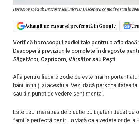
Horoscop special: Dragoste sau Interes? Descoperă ce motive stau în spate
Adaugă-ne ca sursă preferată în Google
Urm
Verifică horoscopul zodiei tale pentru a afla dacă t
Descoperă previziunile complete în dragoste pentr
Săgetător, Capricorn, Vărsător sau Pești.
Află pentru fiecare zodie ce este mai important at
banii infiniți ai acestuia. Vezi dacă personalitatea ta
sau din punct de vedere sentimental.
Este Leul mai atras de o cutie cu bijuterii decât de
familia perfectă pentru o viață ca a vedetelor de la 