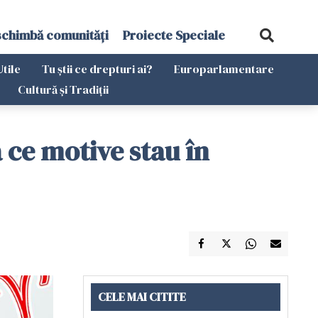
schimbă comunități
Proiecte Speciale
Utile
Tu știi ce drepturi ai?
Europarlamentare
Cultură și Tradiții
 ce motive stau în
CELE MAI CITITE