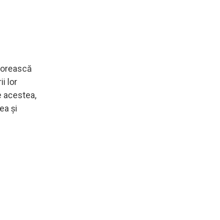
torească
i lor
e acestea,
ea și