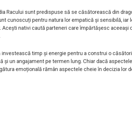
dia Racului sunt predispuse să se căsătorească din drag
sunt cunoscuți pentru natura lor empatică și sensibilă, iar 
or. Acești nativi caută parteneri care împărtășesc aceeași 
.
i să investească timp și energie pentru a construi o căsători
dă și un angajament pe termen lung. Chiar dacă aspectel
 legătura emoțională rămân aspectele cheie în decizia lor d