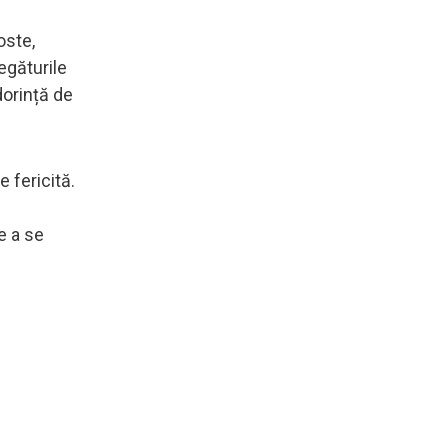
oste,
legăturile
dorință de
e fericită.
e
e a se