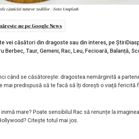
le căsniciei tuturor zodiilor / Foto: Unsplash
ărește-ne pe Google News
e vei căsători din dragoste sau din interes, pe ȘtiriDias
u Berbec, Taur, Gemeni, Rac, Leu, Fecioară, Balanță, Sc
unci când se căsătorește: dragostea nemărginită a parten
 e mai predispusă să te facă să îți dorești o viață fericită 
 o inimă mare? Poate sensibilul Rac să renunțe la imagine
Hollywood? Citește totul mai jos.