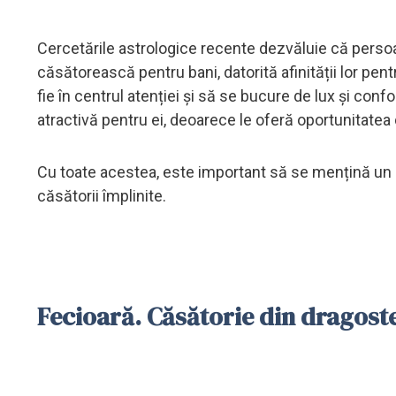
Cercetările astrologice recente dezvăluie că perso
căsătorească pentru bani, datorită afinității lor pentr
fie în centrul atenției și să se bucure de lux și confo
atractivă pentru ei, deoarece le oferă oportunitatea 
Cu toate acestea, este important să se mențină un e
căsătorii împlinite.
Fecioară. Căsătorie din dragost