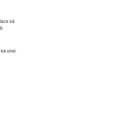
place să
fi
rea unei