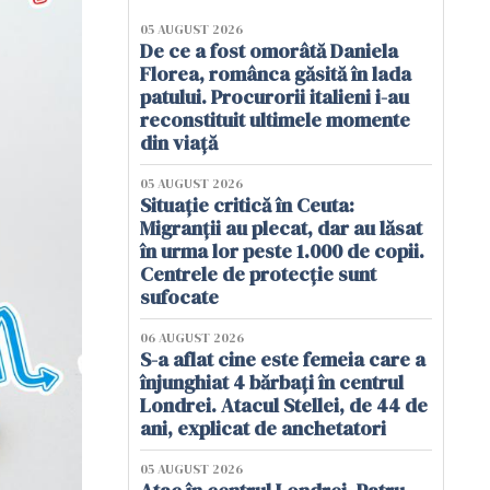
05 AUGUST 2026
De ce a fost omorâtă Daniela
Florea, românca găsită în lada
patului. Procurorii italieni i-au
reconstituit ultimele momente
din viață
05 AUGUST 2026
Situație critică în Ceuta:
Migranții au plecat, dar au lăsat
în urma lor peste 1.000 de copii.
Centrele de protecție sunt
sufocate
06 AUGUST 2026
S-a aflat cine este femeia care a
înjunghiat 4 bărbați în centrul
Londrei. Atacul Stellei, de 44 de
ani, explicat de anchetatori
05 AUGUST 2026