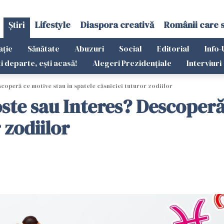
Știri
Lifestyle
Diaspora creativă
Românii care 
ație
Sănătate
Abuzuri
Social
Editorial
Info-
ti departe, ești acasă!
Alegeri Prezidențiale
Interviuri
operă ce motive stau în spatele căsniciei tuturor zodiilor
ste sau Interes? Descoperă
 zodiilor