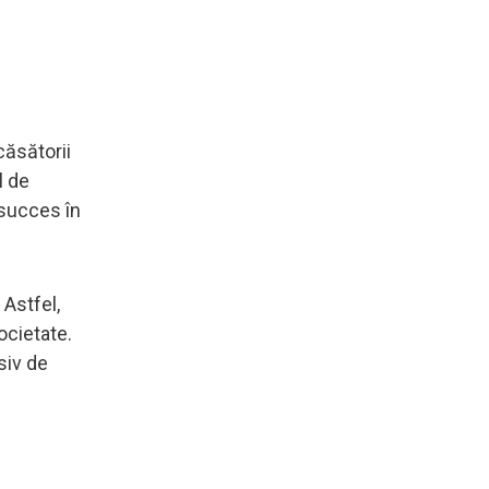
căsătorii
l de
 succes în
 Astfel,
ocietate.
siv de