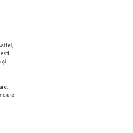
stfel,
cești
 și
are.
anciare