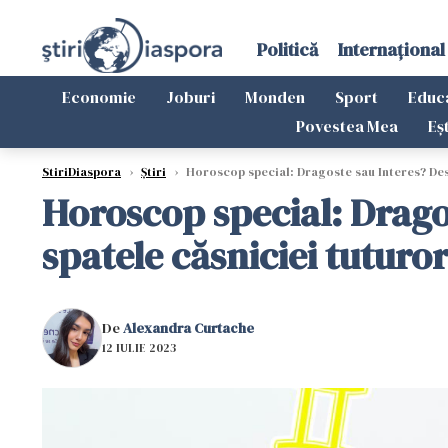
Politică
Internațional
Economie
Joburi
Monden
Sport
Educ
Povestea Mea
Eș
StiriDiaspora
›
Știri
›
Horoscop special: Dragoste sau Interes? Desc
Horoscop special: Drago
spatele căsniciei tuturor
De
Alexandra Curtache
12 IULIE 2023