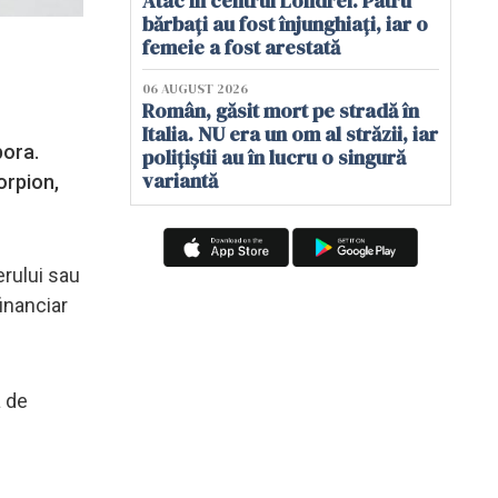
Atac în centrul Londrei. Patru
bărbați au fost înjunghiați, iar o
femeie a fost arestată
06 AUGUST 2026
Român, găsit mort pe stradă în
Italia. NU era un om al străzii, iar
pora.
polițiștii au în lucru o singură
variantă
orpion,
erului sau
financiar
a de