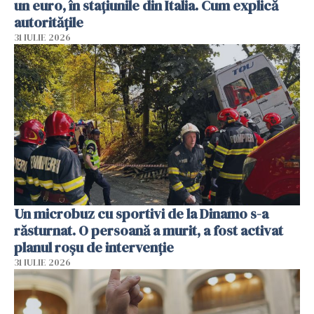
un euro, în stațiunile din Italia. Cum explică
autoritățile
31 IULIE 2026
Un microbuz cu sportivi de la Dinamo s-a
răsturnat. O persoană a murit, a fost activat
planul roșu de intervenție
31 IULIE 2026