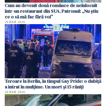
Cum au devenit două românce de neînlocuit
într-un restaurant din SUA. Patronul: „Nu știu
ce o să mă fac fără voi”
26 IULIE 2026
Teroare la Berlin, în timpul Gay Pride: o dubiță
a intrat în mulțime. Un mort și 15 răniți
26 IULIE 2026