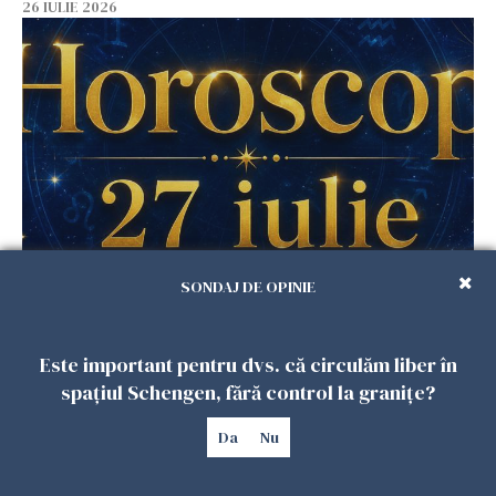
26 IULIE 2026
Horoscop 27 iulie. Lunea care schimbă ritmul
SONDAJ DE OPINIE
săptămânii. Universul deschide uși
neașteptate pentru unele zodii
Este important pentru dvs. că circulăm liber în
26 IULIE 2026
spațiul Schengen, fără control la granițe?
Da
Nu