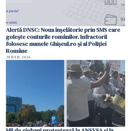
Alertă DNSC: Noua înșelătorie prin SMS care
golește conturile românilor. Infractorii
folosesc numele Ghișeul.ro și al Poliției
Române
30 IULIE 2026
Mii de ciobani protestează la ANSVSA și la