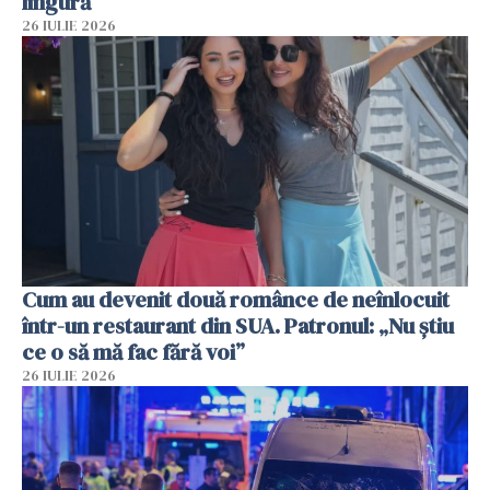
lingură
26 IULIE 2026
Cum au devenit două românce de neînlocuit
într-un restaurant din SUA. Patronul: „Nu știu
ce o să mă fac fără voi”
26 IULIE 2026