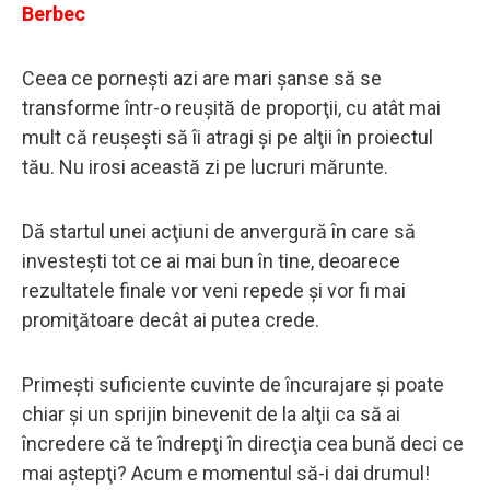
Berbec
Ceea ce porneşti azi are mari şanse să se
transforme într-o reuşită de proporţii, cu atât mai
mult că reuşeşti să îi atragi şi pe alţii în proiectul
tău. Nu irosi această zi pe lucruri mărunte.
Dă startul unei acţiuni de anvergură în care să
investeşti tot ce ai mai bun în tine, deoarece
rezultatele finale vor veni repede şi vor fi mai
promiţătoare decât ai putea crede.
Primeşti suficiente cuvinte de încurajare şi poate
chiar şi un sprijin binevenit de la alţii ca să ai
încredere că te îndrepţi în direcţia cea bună deci ce
mai aştepţi? Acum e momentul să-i dai drumul!