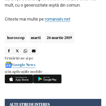
mult, cu o generozitate ieşită din comun.
Citeste mai multe pe
romaniatv.net
horoscop
marti
26 martie 2019
Urmăriți-ne și pe
Google News
și în aplicațiile mobile
ALTE ȘTIRI DE INTERES