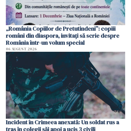
„România Copiilor de Pretutindeni”: copiii
români din diaspora, invitați să scrie despre
România într-un volum special
06 AUGUST 2026
Incident în Crimeea anexată: Un soldat rus a
tras în colegii săi apoi a ucis 3 civili