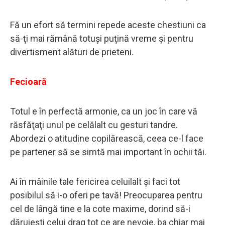
Fă un efort să termini repede aceste chestiuni ca
să-ţi mai rămână totuşi puţină vreme şi pentru
divertisment alături de prieteni.
Fecioară
Totul e în perfectă armonie, ca un joc în care vă
răsfăţaţi unul pe celălalt cu gesturi tandre.
Abordezi o atitudine copilărească, ceea ce-l face
pe partener să se simtă mai important în ochii tăi.
Ai în mâinile tale fericirea celuilalt şi faci tot
posibilul să i-o oferi pe tavă! Preocuparea pentru
cel de lângă tine e la cote maxime, dorind să-i
dăruieşti celui drag tot ce are nevoie, ba chiar mai