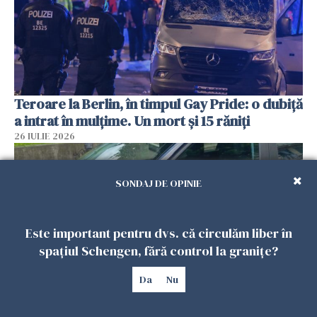
Teroare la Berlin, în timpul Gay Pride: o dubiță
a intrat în mulțime. Un mort și 15 răniți
26 IULIE 2026
SONDAJ DE OPINIE
Este important pentru dvs. că circulăm liber în
spațiul Schengen, fără control la granițe?
Da
Nu
Român, în stare critică după ce a intrat într-o