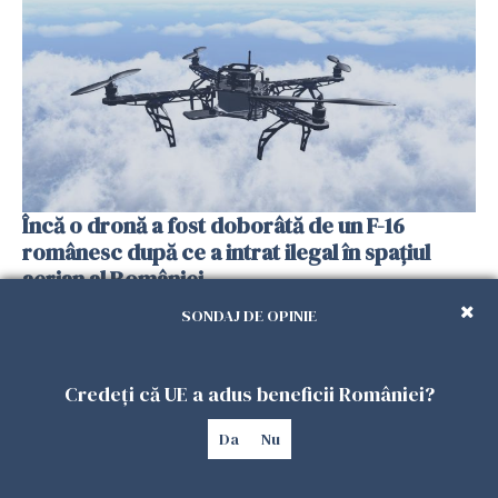
Încă o dronă a fost doborâtă de un F-16
românesc după ce a intrat ilegal în spațiul
aerian al României
25 IULIE 2026
SONDAJ DE OPINIE
Credeți că UE a adus beneficii României?
Da
Nu