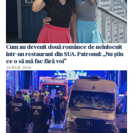
Cum au devenit două românce de neînlocuit
într-un restaurant din SUA. Patronul: „Nu știu
ce o să mă fac fără voi”
26 IULIE 2026