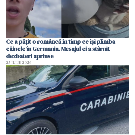
Ce a pățit o româncă în timp ce își plimba
câinele în Germania. Mesajul ei a stârnit
dezbateri aprinse
25 IULIE 2026