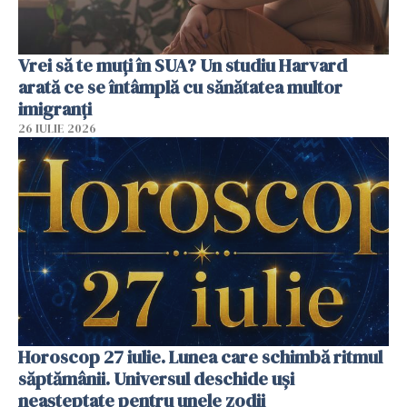
Vrei să te muți în SUA? Un studiu Harvard
arată ce se întâmplă cu sănătatea multor
imigranți
26 IULIE 2026
Horoscop 27 iulie. Lunea care schimbă ritmul
săptămânii. Universul deschide uși
neașteptate pentru unele zodii