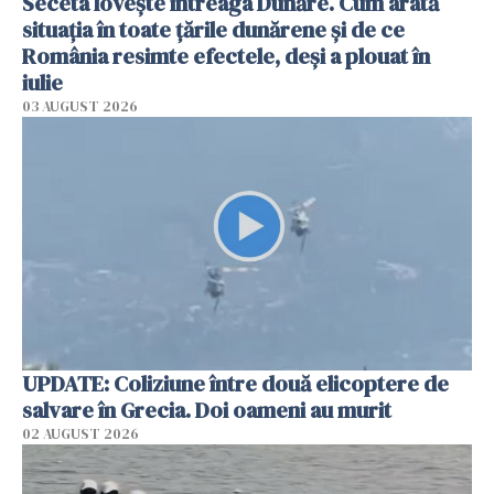
Seceta lovește întreaga Dunăre. Cum arată
situația în toate țările dunărene și de ce
România resimte efectele, deși a plouat în
iulie
03 AUGUST 2026
UPDATE: Coliziune între două elicoptere de
salvare în Grecia. Doi oameni au murit
02 AUGUST 2026