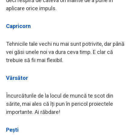
deci respiră de câteva ori înainte de a pune în
aplicare orice impuls.
Capricorn
Tehnicile tale vechi nu mai sunt potrivite, dar până
vei găsi unele noi va dura ceva timp. E clar că
trebuie să fii mai flexibil.
Vărsător
Încurcăturile de la locul de muncă te scot din
sărite, mai ales că îți pun în pericol proiectele
importante. Ai răbdare!
Pești