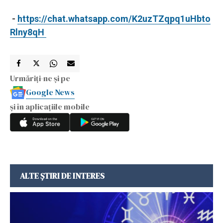
-
https://chat.whatsapp.com/K2uzTZqpq1uHbto
Rlny8qH
Urmăriți-ne și pe
Google News
și în aplicațiile mobile
ALTE ȘTIRI DE INTERES