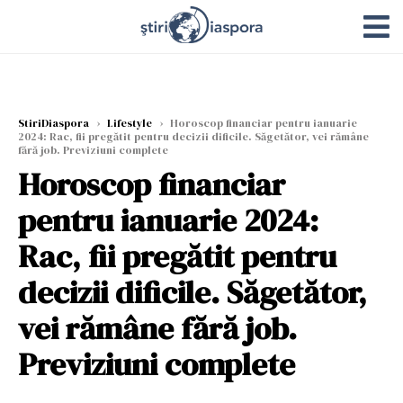
StiriDiaspora
›
Lifestyle
›
Horoscop financiar pentru ianuarie
2024: Rac, fii pregătit pentru decizii dificile. Săgetător, vei rămâne
fără job. Previziuni complete
Horoscop financiar
pentru ianuarie 2024:
Rac, fii pregătit pentru
decizii dificile. Săgetător,
vei rămâne fără job.
Previziuni complete