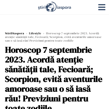
StiriDiaspora
›
Lifestyle
›
Horoscop 7 septembrie 2023. Acordă
atenție sănătății tale, Fecioară; Scorpion, evită aventurile amoroase
sau o să iasă rău! Previziuni pentru toate zodiile
Horoscop 7 septembrie
2023. Acordă atenție
sănătății tale, Fecioară;
Scorpion, evită aventurile
amoroase sau o să iasă
rău! Previziuni pentru
toate zodiile