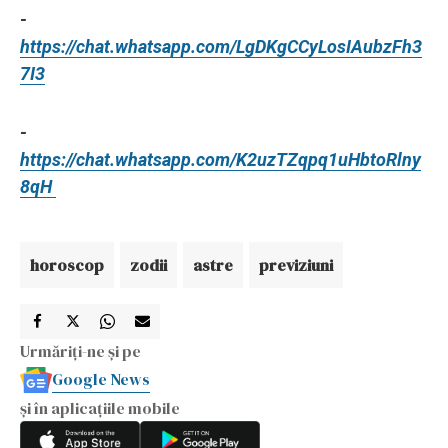
-
https://chat.whatsapp.com/LgDKgCCyLosIAubzFh3
7I3
-
https://chat.whatsapp.com/K2uzTZqpq1uHbtoRlny
8qH
horoscop
zodii
astre
previziuni
Urmăriți-ne și pe
Google News
și în aplicațiile mobile