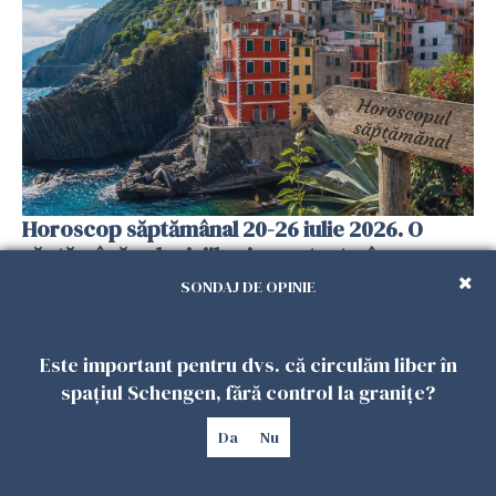
Horoscop săptămânal 20-26 iulie 2026. O
săptămână a deciziilor importante, în care
destinul îi răsplătește pe ...
SONDAJ DE OPINIE
19 IULIE 2026
Este important pentru dvs. că circulăm liber în
spațiul Schengen, fără control la granițe?
Da
Nu