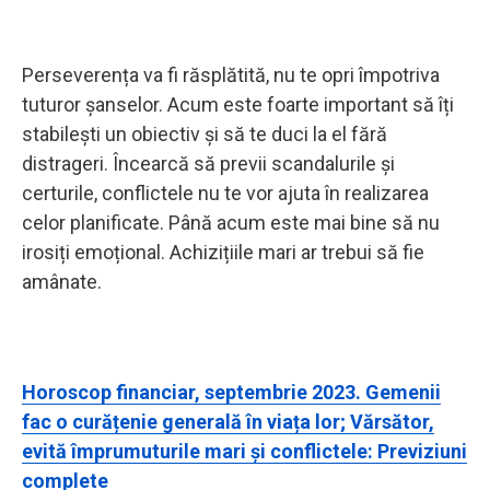
Perseverența va fi răsplătită, nu te opri împotriva
tuturor șanselor. Acum este foarte important să îți
stabilești un obiectiv și să te duci la el fără
distrageri. Încearcă să previi scandalurile și
certurile, conflictele nu te vor ajuta în realizarea
celor planificate. Până acum este mai bine să nu
irosiți emoțional. Achizițiile mari ar trebui să fie
amânate.
Horoscop financiar, septembrie 2023. Gemenii
fac o curățenie generală în viața lor; Vărsător,
evită împrumuturile mari și conflictele: Previziuni
complete