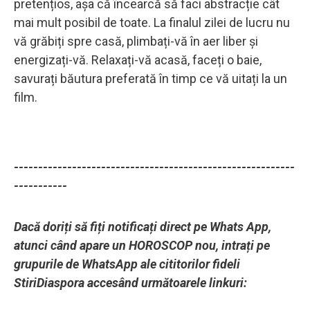
pretențios, așa că încearcă să faci abstracție cât
mai mult posibil de toate. La finalul zilei de lucru nu
vă grăbiți spre casă, plimbați-vă în aer liber și
energizați-vă. Relaxați-vă acasă, faceți o baie,
savurați băutura preferată în timp ce vă uitați la un
film.
----------------------------------------------------------
-----------
Dacă doriți să fiți notificați direct pe Whats App,
atunci când apare un HOROSCOP nou, intrați pe
grupurile de WhatsApp ale cititorilor fideli
StiriDiaspora accesând următoarele linkuri: