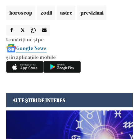
horoscop
zodii
astre
previziuni
Urmăriți-ne și pe
Google News
și în aplicațiile mobile
ALTE ȘTIRI DE INTERES