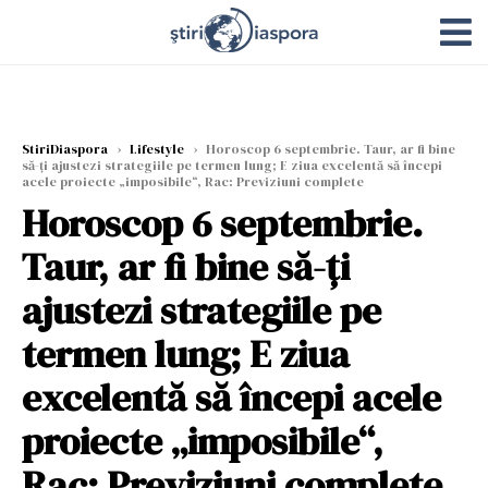
StiriDiaspora
›
Lifestyle
›
Horoscop 6 septembrie. Taur, ar fi bine
să-ți ajustezi strategiile pe termen lung; E ziua excelentă să începi
acele proiecte „imposibile“, Rac: Previziuni complete
Horoscop 6 septembrie.
Taur, ar fi bine să-ți
ajustezi strategiile pe
termen lung; E ziua
excelentă să începi acele
proiecte „imposibile“,
Rac: Previziuni complete