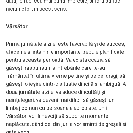
dată, le faci cea mai bună impresie, și fără să faci
niciun efort în acest sens.
Vărsător
Prima jumătate a zilei este favorabilă și de succes,
afacerile și întâlnirile importante trebuie planificate
pentru această perioadă. Va exista ocazia să
găsești răspunsuri la întrebările care te-au
frământat în ultima vreme pe tine și pe cei dragi, să
găsești o ieșire dintr-o situație dificilă și ambiguă. A
doua jumătate a zilei va aduce dificultăți și
neînțelegeri, va deveni mai dificil să găsești un
limbaj comun cu persoanele apropiate. Unii
Vărsători vor fi nevoiți să suporte momente
neplăcute, când cei din jur le vor aminti de greșeli și
gafe vechi.