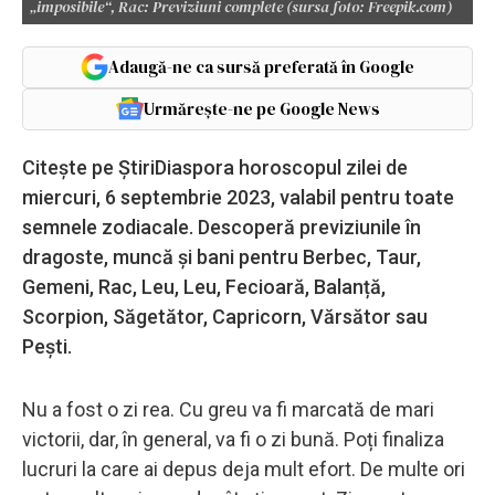
„imposibile“, Rac: Previziuni complete (sursa foto: Freepik.com)
Adaugă-ne ca sursă preferată în Google
Urmărește-ne pe Google News
Citește pe ȘtiriDiaspora horoscopul zilei de
miercuri, 6 septembrie 2023, valabil pentru toate
semnele zodiacale. Descoperă previziunile în
dragoste, muncă și bani pentru Berbec, Taur,
Gemeni, Rac, Leu, Leu, Fecioară, Balanță,
Scorpion, Săgetător, Capricorn, Vărsător sau
Pești.
Nu a fost o zi rea. Cu greu va fi marcată de mari
victorii, dar, în general, va fi o zi bună. Poți finaliza
lucruri la care ai depus deja mult efort. De multe ori