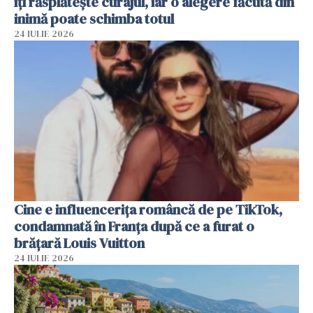
îți răsplătește curajul, iar o alegere făcută din
inimă poate schimba totul
24 IULIE 2026
Cine e influencerița româncă de pe TikTok,
condamnată în Franța după ce a furat o
brățară Louis Vuitton
24 IULIE 2026