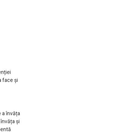
enției
a face și
 a învăța
 învăța și
lentă