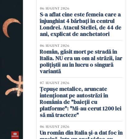
06 AUGUST 2026
S-a aflat cine este femeia care a
înjunghiat 4 bărbați în centrul
Londrei. Atacul Stellei, de 44 de
ani, explicat de anchetatori
06 AUGUST 2026
Român, găsit mort pe stradă în
Italia. NU era un om al străzii, iar
polițiștii au în lucru o singură
variantă
07 AUGUST 2026
Țepușe metalice, aruncate
intenționat pe autostrăzi în
România de "baieții cu
platforme": "Mi-au cerut 1200 lei
să mă tracteze"
06 AUGUST 2026
Un român din Italia și-a dat foc în