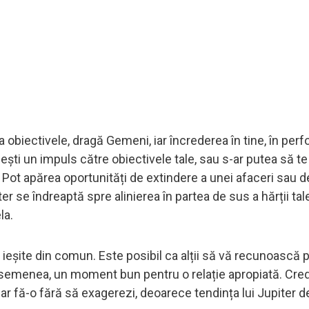
sa obiectivele, dragă Gemeni, iar încrederea în tine, în per
ești un impuls către obiectivele tale, sau s-ar putea să te
 Pot apărea oportunități de extindere a unei afaceri sau d
 se îndreaptă spre alinierea în partea de sus a hărții tale
la.
e ieșite din comun. Este posibil ca alții să vă recunoască 
e asemenea, un moment bun pentru o relație apropiată. Cred
dar fă-o fără să exagerezi, deoarece tendința lui Jupiter d