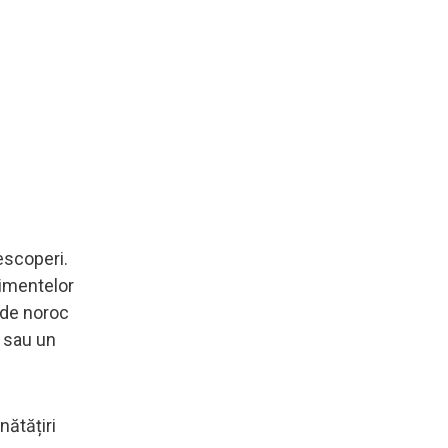
descoperi.
timentelor
 de noroc
n sau un
nătățiri