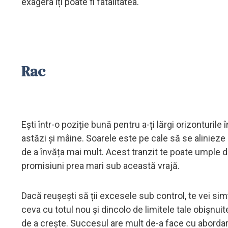
exagera îți poate fi fatalitatea.
Rac
Ești într-o poziție bună pentru a-ți lărgi orizonturile
astăzi și mâine. Soarele este pe cale să se alinieze c
de a învăța mai mult. Acest tranzit te poate umple d
promisiuni prea mari sub această vrajă.
Dacă reușești să ții excesele sub control, te vei si
ceva cu totul nou și dincolo de limitele tale obișnuit
de a crește. Succesul are mult de-a face cu abordarea