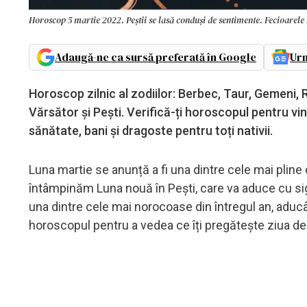
Horoscop 5 martie 2022. Peștii se lasă conduși de sentimente. Fecioarele
Adaugă-ne ca sursă preferată în Google
Urm
Horoscop zilnic al zodiilor: Berbec, Taur, Gemeni, 
Vărsător și Pești. Verifică-ți horoscopul pentru v
sănătate, bani și dragoste pentru toți nativii.
Luna martie se anunță a fi una dintre cele mai plin
întâmpinăm Luna nouă în Pești, care va aduce cu sig
una dintre cele mai norocoase din întregul an, aducân
horoscopul pentru a vedea ce îți pregătește ziua de