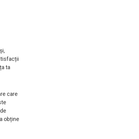
și,
tisfacții
ța ta
are care
ste
 de
a obține