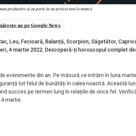
 sunt productive și au parte de un proicet nou la muncă
ărește-ne pe Google News
Rac, Leu, Fecioară, Balanță, Scorpion, Săgetător, Capric
ineri, 4 martie 2022. Descoperă-ți horoscopul complet d
e de evenimente din an. Pe măsură ce intrăm în luna martie
uranță tot felul de bunătăți în calea noastră. Această lu
d succes pe termen lung în relațiile de orice fel. Verifică
 4 martie.