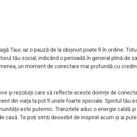
agă Taur, iar o pauză de la obișnuit poate fi în ordine. Totu
torul tău social, indicând o perioadă în general plină de sa
 asemenea, un moment de conectare mai profundă cu credin
ve și rezoluții care să reflecte aceste dorințe de conect
nt din viața ta pot fi unele foarte speciale. Spiritul tău e
munității este puternic. Tranzitele aduc o energie caldă și
e casă. Te poți simți deosebit de inspirat acum și ai pute