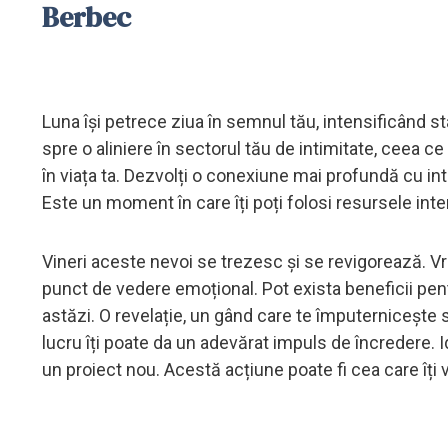
Berbec
Luna își petrece ziua în semnul tău, intensificând s
spre o aliniere în sectorul tău de intimitate, ceea c
în viața ta. Dezvolți o conexiune mai profundă cu intui
Este un moment în care îți poți folosi resursele inter
Vineri aceste nevoi se trezesc și se revigorează. Vre
punct de vedere emoțional. Pot exista beneficii pe
astăzi. O revelație, un gând care te împuternicește 
lucru îți poate da un adevărat impuls de încredere. Id
un proiect nou. Acestă acțiune poate fi cea care îți 