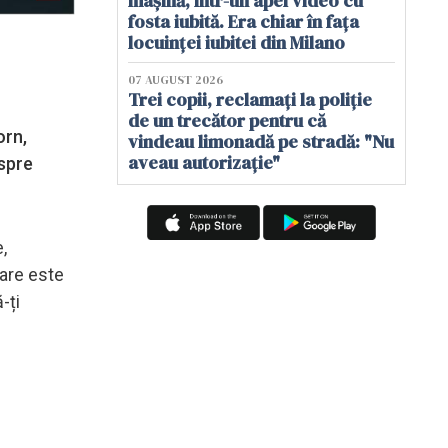
mașină, într-un apel video cu
fosta iubită. Era chiar în fața
locuinței iubitei din Milano
07 AUGUST 2026
Trei copii, reclamați la poliție
de un trecător pentru că
orn,
vindeau limonadă pe stradă: "Nu
aveau autorizație"
espre
,
nare este
-ți