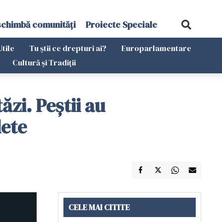
schimbă comunități
Proiecte Speciale
Utile
Tu știi ce drepturi ai?
Europarlamentare
Cultură și Tradiții
ăzi. Peștii au
lete
CELE MAI CITITE