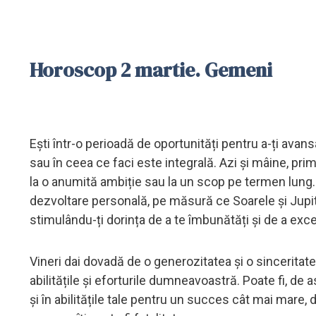
Horoscop 2 martie. Gemeni
Ești într-o perioadă de oportunități pentru a-ți avan
sau în ceea ce faci este integrală. Azi și mâine, prim
la o anumită ambiție sau la un scop pe termen lung.
dezvoltare personală, pe măsură ce Soarele și Jupiter
stimulându-ți dorința de a te îmbunătăți și de a exce
Vineri dai dovadă de o generozitatea și o sinceritat
abilitățile și eforturile dumneavoastră. Poate fi, d
și în abilitățile tale pentru un succes cât mai mare, 