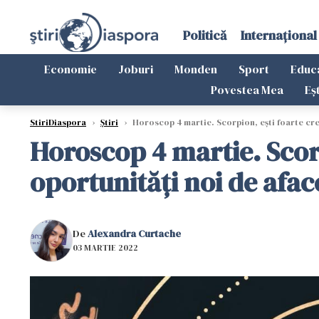
Politică
Internațional
Economie
Joburi
Monden
Sport
Educ
Povestea Mea
Eș
StiriDiaspora
›
Știri
›
Horoscop 4 martie. Scorpion, ești foarte creat
Horoscop 4 martie. Scorpi
oportunități noi de afac
De
Alexandra Curtache
03 MARTIE 2022