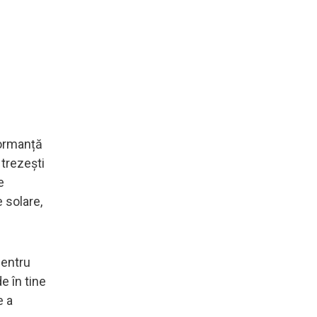
formanță
 trezești
e
 solare,
pentru
e în tine
e a