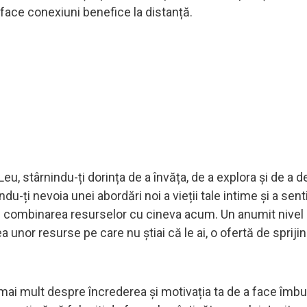
face conexiuni benefice la distanță.
Leu, stârnindu-ți dorința de a învăța, de a explora și de a 
ndu-ți nevoia unei abordări noi a vieții tale intime și a sen
de combinarea resurselor cu cineva acum. Un anumit nivel
a unor resurse pe care nu știai că le ai, o ofertă de spriji
 mai mult despre încrederea și motivația ta de a face îmbu