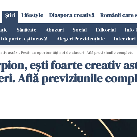
Știri
Lifestyle
Diaspora creativă
Românii care 
ație
Sănătate
Abuzuri
Social
Editorial
Info-
ti departe, ești acasă!
Alegeri Prezidențiale
Interviuri
iv astăzi. Peștii au oportunități noi de afaceri. Află previziunile complete
on, ești foarte creativ ast
eri. Află previziunile comp