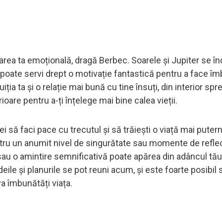
tarea ta emoțională, dragă Berbec. Soarele și Jupiter se î
e poate servi drept o motivație fantastică pentru a face îm
ția ta și o relație mai bună cu tine însuți, din interior spre
ioare pentru a-ți înțelege mai bine calea vieții.
i să faci pace cu trecutul și să trăiești o viață mai puter
ntru un anumit nivel de singurătate sau momente de refle
sau o amintire semnificativă poate apărea din adâncul tău,
eile și planurile se pot reuni acum, și este foarte posibil 
va îmbunătăți viața.