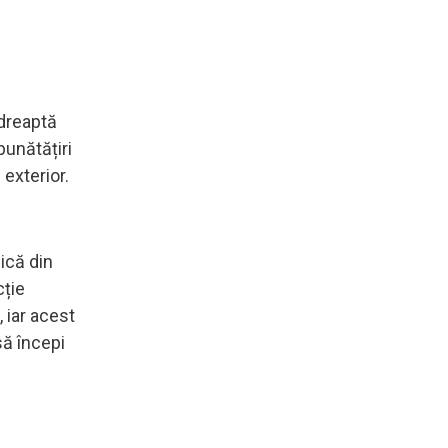
ndreaptă
bunătățiri
 exterior.
nică din
cție
 iar acest
să începi