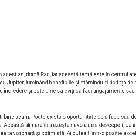
 în acest an, dragă Rac, iar această temă este în centrul at
u Jupiter, luminând beneficiile și stârnindu-ți dorința de 
e încredere și este bine să eviți să faci angajamente sau
mți bine acum. Poate exista o oportunitate de a face sau de
e. Această aliniere îți trezește nevoia de a descoperi, de a
 ta vizionară și optimistă. Ai putea fi într-o poziție exce