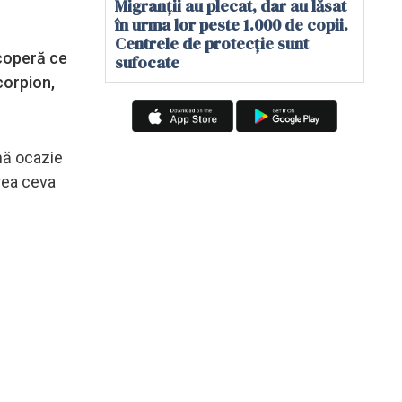
Migranții au plecat, dar au lăsat
în urma lor peste 1.000 de copii.
Centrele de protecție sunt
scoperă ce
sufocate
corpion,
nă ocazie
crea ceva