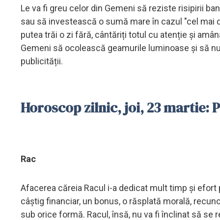
Le va fi greu celor din Gemeni să reziste risipirii bani
sau să investească o sumă mare în cazul "cel mai de
putea trăi o zi fără, cântăriți totul cu atenție și amâ
Gemeni să ocolească geamurile luminoase și să nu d
publicității.
Horoscop zilnic, joi, 23 martie: 
Rac
Afacerea căreia Racul i-a dedicat mult timp și efort 
câștig financiar, un bonus, o răsplată morală, recun
sub orice formă. Racul, însă, nu va fi înclinat să se r