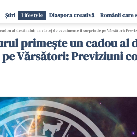
Știri
Lifestyle
Diaspora creativă
Românii care 
adou al destinului; un vârtej de evenimente îi surprinde pe Vărsători: Previ
rul primește un cadou al de
 pe Vărsători: Previziuni 