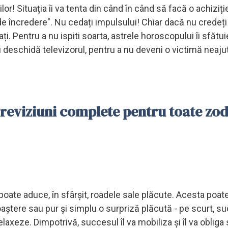
lor! Situația îi va tenta din când în când să facă o achiziție
 încredere". Nu cedați impulsului! Chiar dacă nu credeți 
nați. Pentru a nu ispiti soarta, astrele horoscopului îi sfătu
eschidă televizorul, pentru a nu deveni o victimă neaju
Previziuni complete pentru toate zod
poate aduce, în sfârșit, roadele sale plăcute. Acesta poate
oaștere sau pur și simplu o surpriză plăcută - pe scurt, s
elaxeze. Dimpotrivă, succesul îl va mobiliza și îl va obliga 