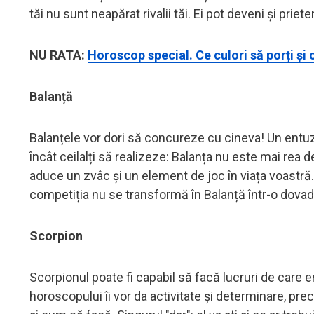
tăi nu sunt neapărat rivalii tăi. Ei pot deveni și prieten
NU RATA:
Horoscop special. Ce culori să porți și 
Balanță
Balanțele vor dori să concureze cu cineva! Un entuz
încât ceilalți să realizeze: Balanța nu este mai rea d
aduce un zvâc și un element de joc în viața voastră. P
competiția nu se transformă în Balanță într-o dovadă 
Scorpion
Scorpionul poate fi capabil să facă lucruri de care
horoscopului îi vor da activitate și determinare, pre