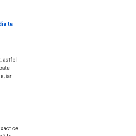
dia ta
, astfel
poate
e, iar
exact ce