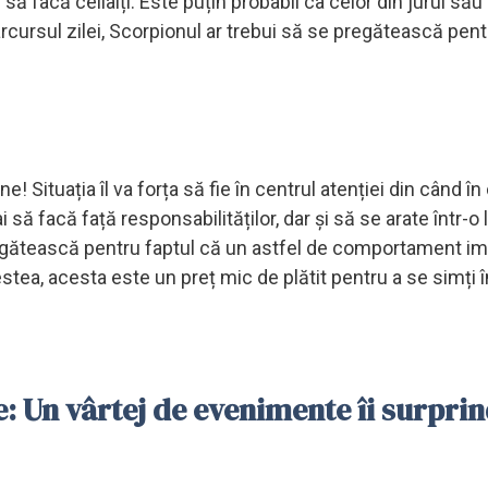
i să facă ceilalți. Este puțin probabil ca celor din jurul său
arcursul zilei, Scorpionul ar trebui să se pregătească pent
e! Situația îl va forța să fie în centrul atenției din când în
i să facă față responsabilităților, dar și să se arate într-o
regătească pentru faptul că un astfel de comportament i
estea, acesta este un preț mic de plătit pentru a se simți î
: Un vârtej de evenimente îi surpri