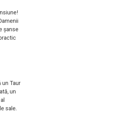
ansiune!
 Oamenii
re șanse
practic
ă un Taur
ată, un
 al
le sale.