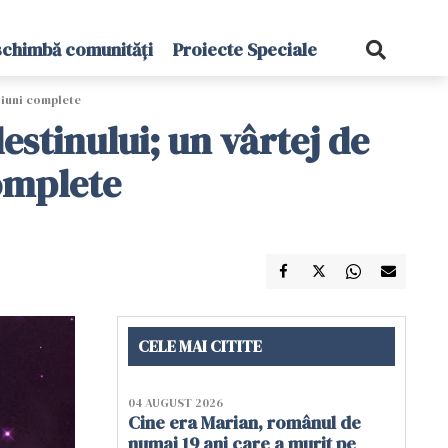
schimbă comunități
Proiecte Speciale
ziuni complete
stinului; un vârtej de
complete
CELE MAI CITITE
04 AUGUST 2026
Cine era Marian, românul de
numai 19 ani care a murit pe