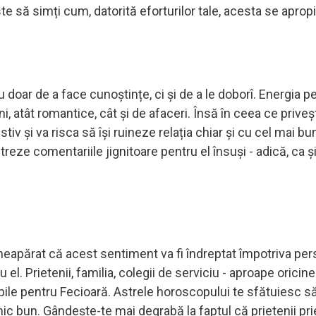
ste să simți cum, datorită eforturilor tale, acesta se apropi
 doar de a face cunoștințe, ci și de a le doborî. Energia pe
i, atât romantice, cât și de afaceri. Însă în ceea ce priveș
stiv și va risca să își ruineze relația chiar și cu cel mai bu
streze comentariile jignitoare pentru el însuși - adică, ca 
 neapărat că acest sentiment va fi îndreptat împotriva pe
el. Prietenii, familia, colegii de serviciu - aproape oricin
cabile pentru Fecioară. Astrele horoscopului te sfătuiesc s
mic bun. Gândește-te mai degrabă la faptul că prietenii pri