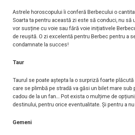
Astrele horoscopului îi conferă Berbecului o cantita
Soarta ta pentru această zi este să conduci, nu să ur
vor susține cu voie sau fără voie inițiativele Berbec
de reușită. O zi excelentă pentru Berbec pentru a s
condamnate la succes!
Taur
Taurul se poate aștepta la o surpriză foarte plăcută ș
care se plimbă pe stradă va găsi un bilet mare sub pic
cadou de la un fan... Pot exista o mulțime de opțiuni,
destinului, pentru orice eventualitate. Și pentru a nu 
Gemeni