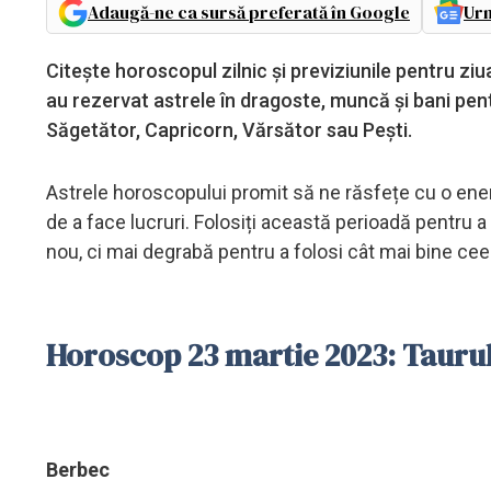
Adaugă-ne ca sursă preferată în Google
Urm
Citește horoscopul zilnic și previziunile pentru zi
au rezervat astrele în dragoste, muncă și bani pen
Săgetător, Capricorn, Vărsător sau Pești.
Astrele horoscopului promit să ne răsfețe cu o ene
de a face lucruri. Folosiți această perioadă pentru a 
nou, ci mai degrabă pentru a folosi cât mai bine cee
Horoscop 23 martie 2023: Taurul
Berbec