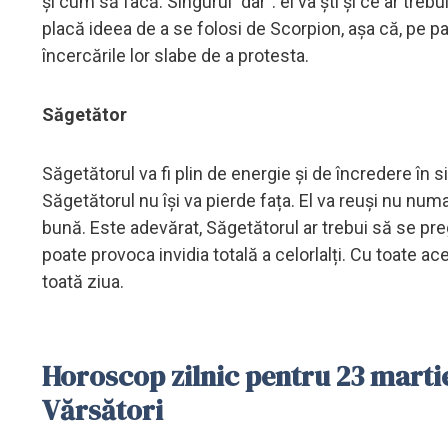
și cum să facă. Singurul "dar": el va ști și ce ar trebu
placă ideea de a se folosi de Scorpion, așa că, pe p
încercările lor slabe de a protesta.
Săgetător
Săgetătorul va fi plin de energie și de încredere în sin
Săgetătorul nu își va pierde fața. El va reuși nu numa
bună. Este adevărat, Săgetătorul ar trebui să se p
poate provoca invidia totală a celorlalți. Cu toate ac
toată ziua.
Horoscop zilnic pentru 23 martie
Vărsători