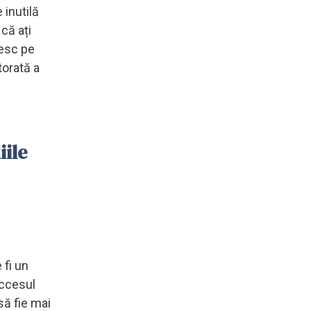
 inutilă
că ați
iesc pe
torată a
iile
 fi un
uccesul
să fie mai