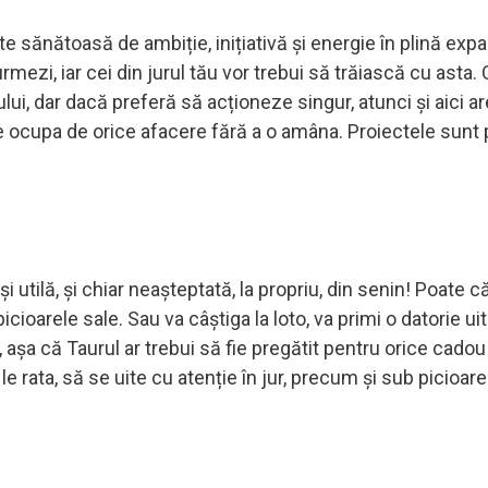
te sănătoasă de ambiție, inițiativă și energie în plină exp
mezi, iar cei din jurul tău vor trebui să trăiască cu asta.
ului, dar dacă preferă să acționeze singur, atunci și aici a
e ocupa de orice afacere fără a o amâna. Proiectele sunt 
i utilă, și chiar neașteptată, la propriu, din senin! Poate c
ioarele sale. Sau va câștiga la loto, va primi o datorie uit
 așa că Taurul ar trebui să fie pregătit pentru orice cadou
le rata, să se uite cu atenție în jur, precum și sub picioare