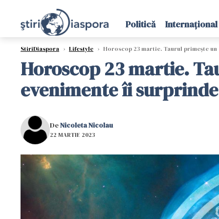
Politică
Internațional
StiriDiaspora
›
Lifestyle
›
Horoscop 23 martie. Taurul primește un c
Horoscop 23 martie. Tau
evenimente îi surprinde
De
Nicoleta Nicolau
22 MARTIE 2023