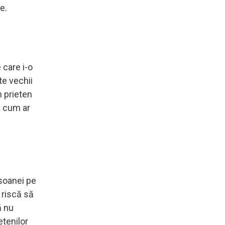
e.
 care i-o
te vechii
n prieten
și cum ar
rsoanei pe
e riscă să
ă nu
etenilor