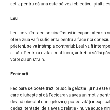
activ, pentru că una este să vezi obiectivul și alta e
Leu
Leul se va întrece pe sine însuși în capacitatea sa nu
oferă ziua va fi suficientă pentru a face noi conexiun
prieteni, se va întâmpla contrariul: Leul va fi intempe
al său. Pentru a evita acest lucru, ar trebui să își pă
vorbi cu un străin.
Fecioară
Fecioara se poate trezi brusc la gelozie! Și nu este
care o iubește și că Fecioara va avea un motiv pentru 
devină obiectul unei gelozii și posesivități inexpli
cedezi tentației de a avea o relație - nu va aduce ni