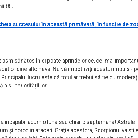
ii tăi.
cheia succesului în această primăvară, în funcție de zo
iasm sănătos în ei poate aprinde orice, cel mai important
ecât oricine altcineva. Nu vă împotriviți acestui impuls - 
rincipalul lucru este că totul ar trebui să fie cu moderați
a superiorității lor.
 era incapabil acum o lună sau chiar o săptămână! Astrele
cum și noroc în afaceri. Grație acestora, Scorpionul va ști 