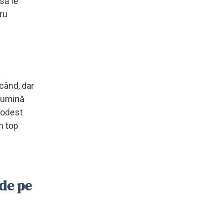
 să le
ru
 când, dar
 lumină
modest
n top
nde pe