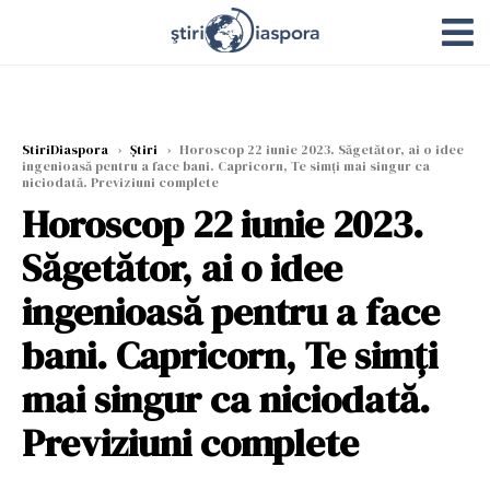
StiriDiaspora
›
Știri
›
Horoscop 22 iunie 2023. Săgetător, ai o idee
ingenioasă pentru a face bani. Capricorn, Te simți mai singur ca
niciodată. Previziuni complete
Horoscop 22 iunie 2023.
Săgetător, ai o idee
ingenioasă pentru a face
bani. Capricorn, Te simți
mai singur ca niciodată.
Previziuni complete