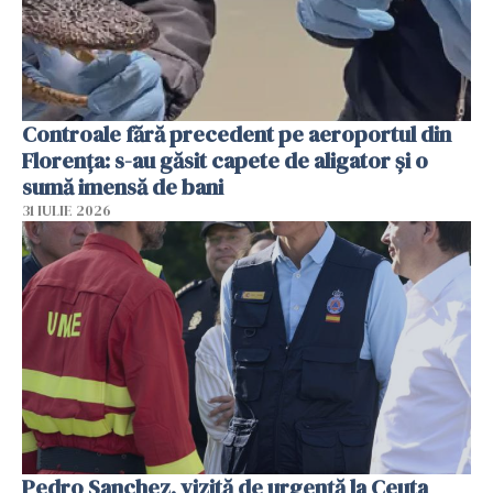
Controale fără precedent pe aeroportul din
Florența: s-au găsit capete de aligator și o
sumă imensă de bani
31 IULIE 2026
Pedro Sanchez, vizită de urgență la Ceuta