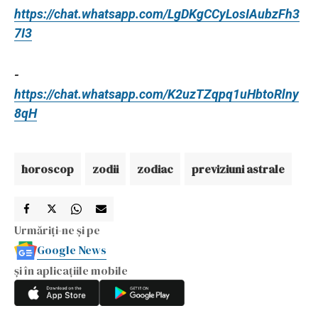
https://chat.whatsapp.com/LgDKgCCyLosIAubzFh3
7I3
-
https://chat.whatsapp.com/K2uzTZqpq1uHbtoRlny
8qH
horoscop
zodii
zodiac
previziuni astrale
Urmăriți-ne și pe
Google News
și în aplicațiile mobile