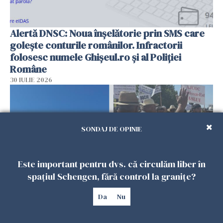
Alertă DNSC: Noua înșelătorie prin SMS care
golește conturile românilor. Infractorii
folosesc numele Ghișeul.ro și al Poliției
Române
30 IULIE 2026
SONDAJ DE OPINIE
Este important pentru dvs. că circulăm liber în
spațiul Schengen, fără control la granițe?
Da
Nu
Mii de ciobani protestează la ANSVSA și la
Guvern. Îmbrânceli cu jandarmii și gaze