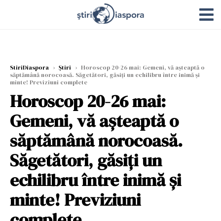
StiriDiaspora
›
Știri
›
Horoscop 20-26 mai: Gemeni, vă așteaptă o
săptămână norocoasă. Săgetători, găsiți un echilibru între inimă și
minte! Previziuni complete
Horoscop 20-26 mai:
Gemeni, vă așteaptă o
săptămână norocoasă.
Săgetători, găsiți un
echilibru între inimă și
minte! Previziuni
complete