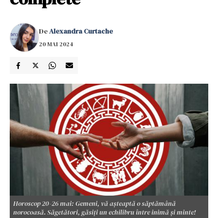
De
Alexandra Curtache
20 MAI 2024
Horoscop 20-26 mai: Gemeni, vă așteaptă o săptămână
norocoasă. Săgetători, găsiți un echilibru între inimă și minte!