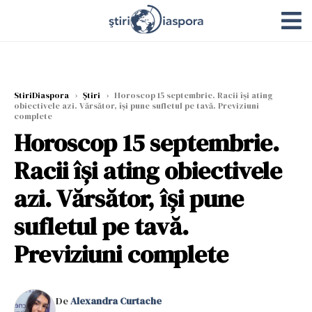
StiriDiaspora
›
Știri
›
Horoscop 15 septembrie. Racii își ating
obiectivele azi. Vărsător, își pune sufletul pe tavă. Previziuni
complete
Horoscop 15 septembrie.
Racii își ating obiectivele
azi. Vărsător, își pune
sufletul pe tavă.
Previziuni complete
De
Alexandra Curtache