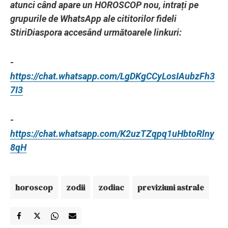
atunci când apare un HOROSCOP nou, intrați pe
grupurile de WhatsApp ale cititorilor fideli
StiriDiaspora accesând următoarele linkuri:
-
https://chat.whatsapp.com/LgDKgCCyLosIAubzFh3
7I3
-
https://chat.whatsapp.com/K2uzTZqpq1uHbtoRlny
8qH
horoscop
zodii
zodiac
previziuni astrale