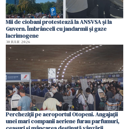
Mii de ciobani protestează la ANSVSA și la
Guvern. Îmbrânceli cu jandarmii și gaze
lacrimogene
30 IULIE 2026
Percheziții pe aeroportul Otopeni. Angajații
unei mari companii aeriene furau parfumuri,
ceasuri și mâncarea destinată vânzării