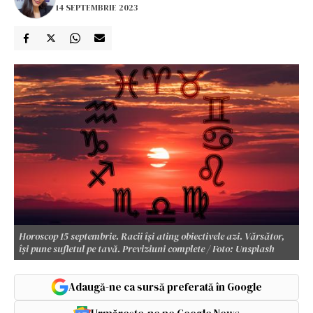
14 SEPTEMBRIE 2023
Horoscop 15 septembrie. Racii își ating obiectivele azi. Vărsător,
își pune sufletul pe tavă. Previziuni complete / Foto: Unsplash
Adaugă-ne ca sursă preferată în Google