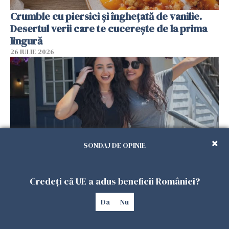
Crumble cu piersici și înghețată de vanilie.
Desertul verii care te cucerește de la prima
lingură
26 IULIE 2026
SONDAJ DE OPINIE
Cum au devenit două românce de neînlocuit
Credeți că UE a adus beneficii României?
într-un restaurant din SUA. Patronul: „Nu știu
Da
Nu
ce o să mă fac fără voi”
26 IULIE 2026