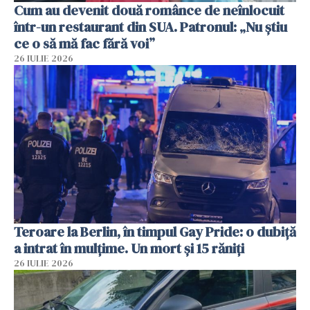
Cum au devenit două românce de neînlocuit
într-un restaurant din SUA. Patronul: „Nu știu
ce o să mă fac fără voi”
26 IULIE 2026
Teroare la Berlin, în timpul Gay Pride: o dubiță
a intrat în mulțime. Un mort și 15 răniți
26 IULIE 2026