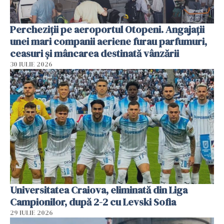
Percheziții pe aeroportul Otopeni. Angajații
unei mari companii aeriene furau parfumuri,
ceasuri și mâncarea destinată vânzării
30 IULIE 2026
Universitatea Craiova, eliminată din Liga
Campionilor, după 2-2 cu Levski Sofia
29 IULIE 2026