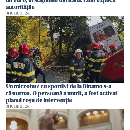
un euro, în stațiunile din Italia. Cum explică
autoritățile
31 IULIE 2026
Un microbuz cu sportivi de la Dinamo s-a
răsturnat. O persoană a murit, a fost activat
planul roșu de intervenție
31 IULIE 2026