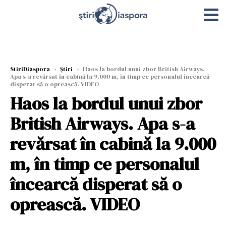
StiriDiaspora
›
Știri
›
Haos la bordul unui zbor British Airways.
Apa s-a revărsat în cabină la 9.000 m, în timp ce personalul încearcă
disperat să o oprească. VIDEO
Haos la bordul unui zbor
British Airways. Apa s-a
revărsat în cabină la 9.000
m, în timp ce personalul
încearcă disperat să o
oprească. VIDEO