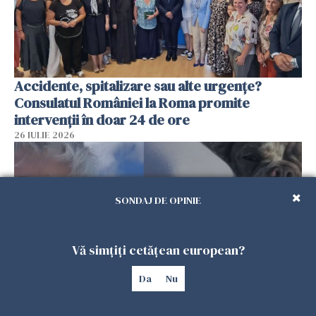
Accidente, spitalizare sau alte urgențe?
Consulatul României la Roma promite
intervenții în doar 24 de ore
26 IULIE 2026
SONDAJ DE OPINIE
Vă simțiți cetățean european?
Da
Nu
Ce a pățit o româncă în timp ce își plimba