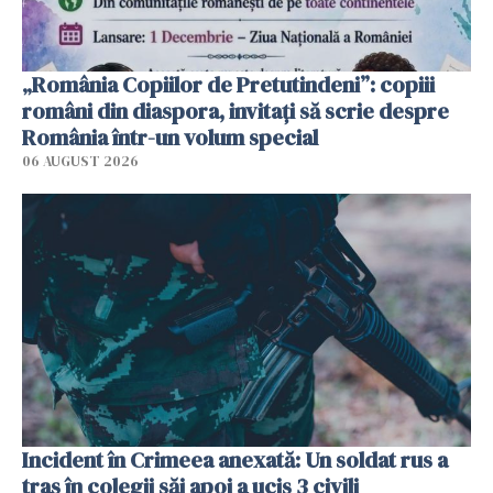
„România Copiilor de Pretutindeni”: copiii
români din diaspora, invitați să scrie despre
România într-un volum special
06 AUGUST 2026
Incident în Crimeea anexată: Un soldat rus a
tras în colegii săi apoi a ucis 3 civili