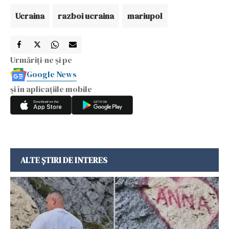
Ucraina
razboi ucraina
mariupol
Urmăriți-ne și pe
Google News
și în aplicațiile mobile
ALTE ȘTIRI DE INTERES