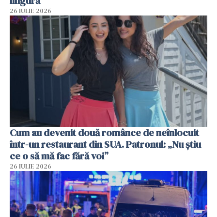
lingură
26 IULIE 2026
Cum au devenit două românce de neînlocuit
într-un restaurant din SUA. Patronul: „Nu știu
ce o să mă fac fără voi”
26 IULIE 2026