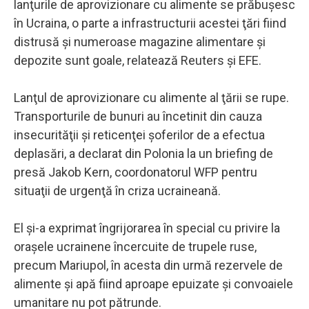
lanţurile de aprovizionare cu alimente se prăbuşesc
în Ucraina, o parte a infrastructurii acestei ţări fiind
distrusă şi numeroase magazine alimentare şi
depozite sunt goale, relatează Reuters şi EFE.
Lanţul de aprovizionare cu alimente al ţării se rupe.
Transporturile de bunuri au încetinit din cauza
insecurităţii şi reticenţei şoferilor de a efectua
deplasări, a declarat din Polonia la un briefing de
presă Jakob Kern, coordonatorul WFP pentru
situaţii de urgenţă în criza ucraineană.
El şi-a exprimat îngrijorarea în special cu privire la
oraşele ucrainene încercuite de trupele ruse,
precum Mariupol, în acesta din urmă rezervele de
alimente şi apă fiind aproape epuizate şi convoaiele
umanitare nu pot pătrunde.