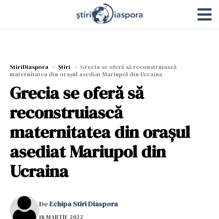
StiriDiaspora
›
Știri
›
Grecia se oferă să reconstruiască
maternitatea din oraşul asediat Mariupol din Ucraina
Grecia se oferă să
reconstruiască
maternitatea din oraşul
asediat Mariupol din
Ucraina
De
Echipa Stiri Diaspora
18 MARTIE 2022