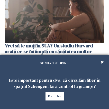
Vrei să te muți în SUA? Un studiu Harvard
arată ce se întâmplă cu sănătatea multor
imigranți
26 IULIE 2026
SONDAJ DE OPINIE
Este important pentru dvs. că circulăm liber în
spațiul Schengen, fără control la granițe?
Da
Nu