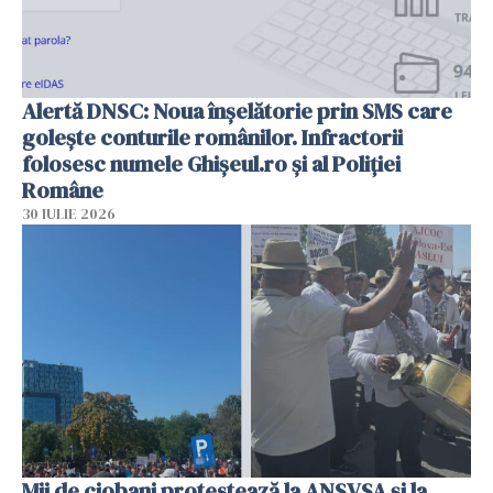
Alertă DNSC: Noua înșelătorie prin SMS care
golește conturile românilor. Infractorii
folosesc numele Ghișeul.ro și al Poliției
Române
30 IULIE 2026
Mii de ciobani protestează la ANSVSA și la