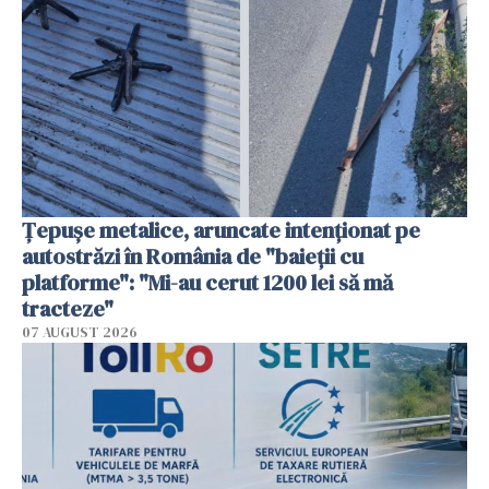
Țepușe metalice, aruncate intenționat pe
autostrăzi în România de "baieții cu
platforme": "Mi-au cerut 1200 lei să mă
tracteze"
07 AUGUST 2026