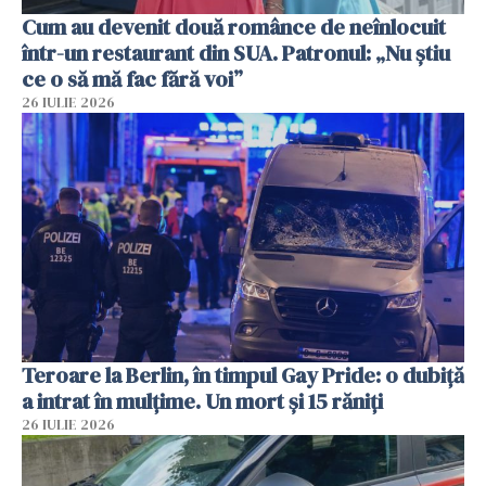
Cum au devenit două românce de neînlocuit
într-un restaurant din SUA. Patronul: „Nu știu
ce o să mă fac fără voi”
26 IULIE 2026
Teroare la Berlin, în timpul Gay Pride: o dubiță
a intrat în mulțime. Un mort și 15 răniți
26 IULIE 2026