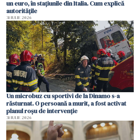
un euro, în stațiunile din Italia. Cum explică
autoritățile
31 IULIE 2026
Un microbuz cu sportivi de la Dinamo s-a
răsturnat. O persoană a murit, a fost activat
planul roșu de intervenție
31 IULIE 2026