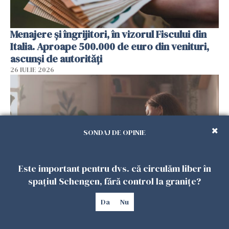
Menajere și îngrijitori, în vizorul Fiscului din
Italia. Aproape 500.000 de euro din venituri,
ascunși de autorități
26 IULIE 2026
SONDAJ DE OPINIE
Este important pentru dvs. că circulăm liber în
spațiul Schengen, fără control la granițe?
Vrei să te muți în SUA? Un studiu Harvard
Da
Nu
arată ce se întâmplă cu sănătatea multor
imigranți