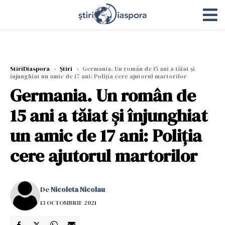
StiriDiaspora
›
Știri
›
Germania. Un român de 15 ani a tăiat și
înjunghiat un amic de 17 ani: Poliția cere ajutorul martorilor
Germania. Un român de
15 ani a tăiat și înjunghiat
un amic de 17 ani: Poliția
cere ajutorul martorilor
De
Nicoleta Nicolau
13 OCTOMBRIE 2021