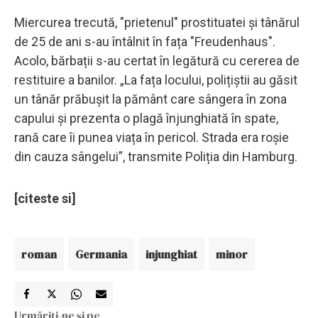
Miercurea trecută, "prietenul" prostituatei și tânărul
de 25 de ani s-au întâlnit în fața "Freudenhaus".
Acolo, bărbații s-au certat în legătură cu cererea de
restituire a banilor. „La fața locului, polițiștii au găsit
un tânăr prăbușit la pământ care sângera în zona
capului și prezenta o plagă înjunghiată în spate,
rană care îi punea viața în pericol. Strada era roșie
din cauza sângelui”, transmite Poliția din Hamburg.
[citeste si]
roman
Germania
injunghiat
minor
Urmăriți-ne și pe