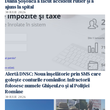
Diana Șoșoacă a făcut accident rutier și a
ajuns la spital
30 IULIE 2026
Alertă DNSC: Noua înșelătorie prin SMS care
golește conturile românilor. Infractorii
folosesc numele Ghișeul.ro și al Poliției
Române
30 IULIE 2026