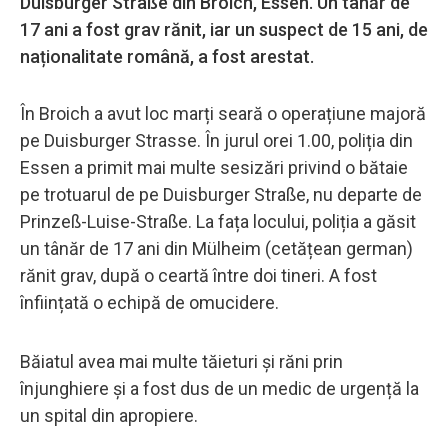
Duisburger Straße din Broich, Essen. Un tânăr de
17 ani a fost grav rănit, iar un suspect de 15 ani, de
naționalitate română, a fost arestat.
În Broich a avut loc marți seară o operațiune majoră
pe Duisburger Strasse. În jurul orei 1.00, poliția din
Essen a primit mai multe sesizări privind o bătaie
pe trotuarul de pe Duisburger Straße, nu departe de
Prinzeß-Luise-Straße. La fața locului, poliția a găsit
un tânăr de 17 ani din Mülheim (cetățean german)
rănit grav, după o ceartă între doi tineri. A fost
înființată o echipă de omucidere.
Băiatul avea mai multe tăieturi și răni prin
înjunghiere și a fost dus de un medic de urgență la
un spital din apropiere.