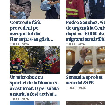
Controale fără
Pedro Sanchez, viz
precedent pe
de urgență la Ceut
aeroportul din
după ce 40 000 de
Florența: s-au găsit
migranți au năvălit
capete de aligator și o
teritoriul spaniol:
31 IULIE 2026
31 IULIE 2026
sumă imensă de bani
mobiliza toate
resursele"
Un microbuz cu
Senatul a aprobat
sportivi de la Dinamo s-
acordul SAFE
a răsturnat. O persoană
30 IULIE 2026
a murit, a fost activat
planul roșu de
31 IULIE 2026