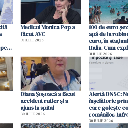
ită
Medicul Monica Pop a
100 de euro șez
a
făcut AVC
apă de la robine
euro, în stațiuni
31 IULIE 2026
 pe
Italia. Cum expl
 „Vom
autoritățile
31 IULIE 2026
Diana Șoșoacă a făcut
Alertă DNSC: N
accident rutier și a
înșelătorie pri
ajuns la spital
care golește co
românilor. Infr
30 IULIE 2026
folosesc numel
30 IULIE 2026