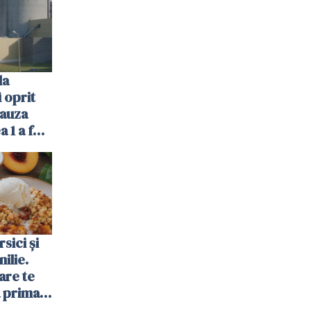
Poliției
la
 oprit
cauza
a 1 a fost
sici și
ilie.
are te
a prima