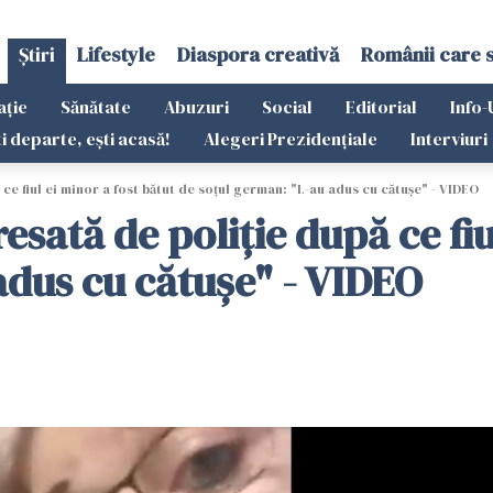
Știri
Lifestyle
Diaspora creativă
Românii care 
ație
Sănătate
Abuzuri
Social
Editorial
Info-
ti departe, ești acasă!
Alegeri Prezidențiale
Interviuri
 fiul ei minor a fost bătut de soţul german: "L-au adus cu cătuşe" - VIDEO
tă de poliţie după ce fiul
adus cu cătuşe" - VIDEO