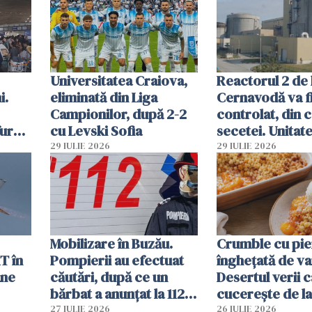
Ghișeul.ro și al 
Române
Universitatea Craiova,
Reactorul 2 de 
i.
eliminată din Liga
Cernavodă va fi
Campionilor, după 2-2
controlat, din 
furau
cu Levski Sofia
secetei. Unitate
și
deja oprită
29 IULIE 2026
29 IULIE 2026
ă
Mobilizare în Buzău.
Crumble cu pier
T în
Pompierii au efectuat
înghețată de van
ane
căutări, după ce un
Desertul verii c
bărbat a anunțat la 112
cucerește de l
că a văzut un obiect
lingură
27 IULIE 2026
26 IULIE 2026