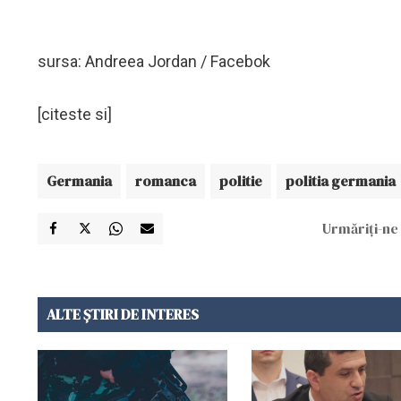
sursa: Andreea Jordan / Facebok
[citeste si]
Germania
romanca
politie
politia germania
Urmăriți-ne 
ALTE ȘTIRI DE INTERES