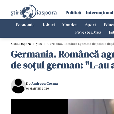
Politică
Internațional
Economie
Joburi
Monden
Sport
Educ
Povestea Mea
Eș
StiriDiaspora
›
Știri
›
Germania. Româncă agresată de poliţie după ce
Germania. Româncă agresa
de soţul german: "L-au 
De
Andreea Cosma
01 MARTIE 2020