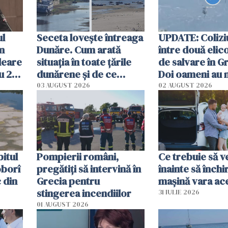
ul
Seceta lovește întreaga
UPDATE: Colizi
în
Dunăre. Cum arată
între două elic
leare
situația în toate țările
de salvare în Gr
u 2
dunărene și de ce
Doi oameni au 
ecută
România resimte
03 AUGUST 2026
02 AUGUST 2026
efectele, deși a plouat
în iulie
itul
Pompierii români,
Ce trebuie să ve
oborî
pregătiţi să intervină în
înainte să închi
 din
Grecia pentru
mașină vara ac
stingerea incendiilor
31 IULIE 2026
01 AUGUST 2026