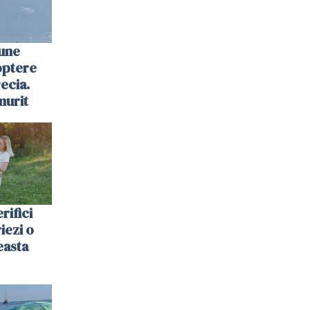
une
optere
ecia.
murit
rifici
riezi o
easta