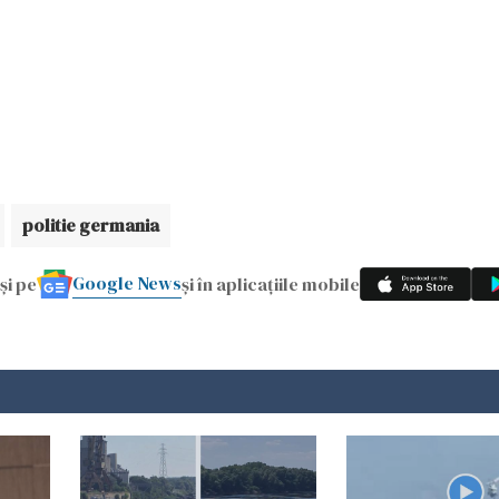
politie germania
Google News
și pe
și în aplicațiile mobile