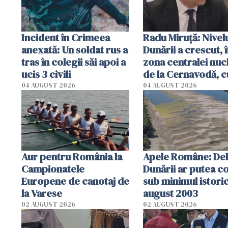
Incident în Crimeea
Radu Miruţă: Nivel
anexată: Un soldat rus a
Dunării a crescut, 
tras în colegii săi apoi a
zona centralei nuc
ucis 3 civili
de la Cernavodă, c
cm faţă de ziua tr
04 AUGUST 2026
04 AUGUST 2026
Aur pentru România la
Apele Române: Deb
Campionatele
Dunării ar putea c
Europene de canotaj de
sub minimul istoric
la Varese
august 2003
02 AUGUST 2026
02 AUGUST 2026