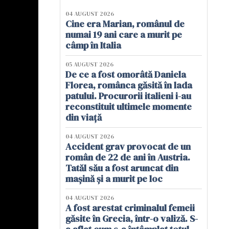
04 AUGUST 2026
Cine era Marian, românul de
numai 19 ani care a murit pe
câmp în Italia
05 AUGUST 2026
De ce a fost omorâtă Daniela
Florea, românca găsită în lada
patului. Procurorii italieni i-au
reconstituit ultimele momente
din viață
04 AUGUST 2026
Accident grav provocat de un
român de 22 de ani în Austria.
Tatăl său a fost aruncat din
mașină și a murit pe loc
04 AUGUST 2026
A fost arestat criminalul femeii
găsite în Grecia, într-o valiză. S-