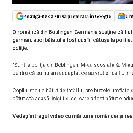
Adaugă-ne ca sursă preferată în Google
Urm
O româncă din Böblingen-Germania susţine că fiul s
german, apoi băiatul a fost dus în cătuşe la poliţi
poliţie.
"Sunt la poliţia din Böblingen. M-au scos afară. M-au
pentru că eu nu am acceptat ce au vrut ei, ca fiul m
Copilul meu e bătut de tatăl lui, are buzele umflate 
bătut stă acasă liniştit şi cel care a fost bătut e ad
Vedeţi întregul video cu mărturia româncei şi reac