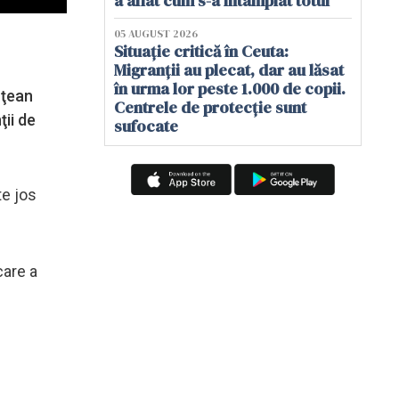
a aflat cum s-a întâmplat totul
05 AUGUST 2026
Situație critică în Ceuta:
Migranții au plecat, dar au lăsat
în urma lor peste 1.000 de copii.
ăţean
Centrele de protecție sunt
ţii de
sufocate
te jos
care a