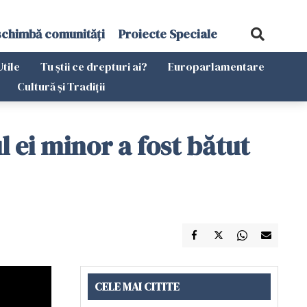
schimbă comunități
Proiecte Speciale
Utile
Tu știi ce drepturi ai?
Europarlamentare
Cultură și Tradiții
 ei minor a fost bătut
CELE MAI CITITE