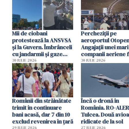
intervenție
Mii de ciobani
Percheziții pe
protestează la ANSVSA
aeroportul Otopen
și la Guvern. Îmbrânceli
Angajații unei mari
cu jandarmii și gaze
companii aeriene 
lacrimogene
parfumuri, ceasuri 
30 IULIE 2026
30 IULIE 2026
mâncarea destinat
vânzării
Românii din străinătate
Încă o dronă în
trimit în continuare
România. RO-ALER
bani acasă, dar 7 din 10
Tulcea. Două avio
exclud revenirea în țară
ridicate de la sol
29 IULIE 2026
27 IULIE 2026