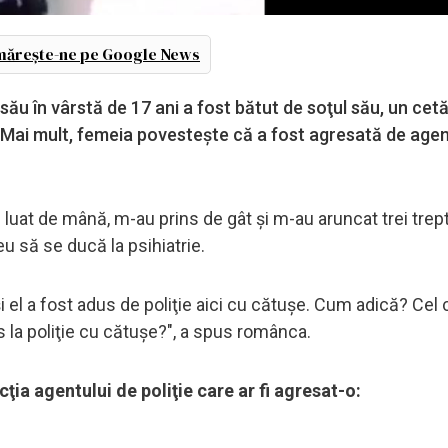
ărește-ne pe Google News
ău în vârstă de 17 ani a fost bătut de soţul său, un cet
e. Mai mult, femeia povesteşte că a fost agresată de agen
 luat de mână, m-au prins de gât şi m-au aruncat trei trep
eu să se ducă la psihiatrie.
şi el a fost adus de poliţie aici cu cătuşe. Cum adică? Cel 
us la poliţie cu cătuşe?", a spus românca.
ţia agentului de poliţie care ar fi agresat-o: