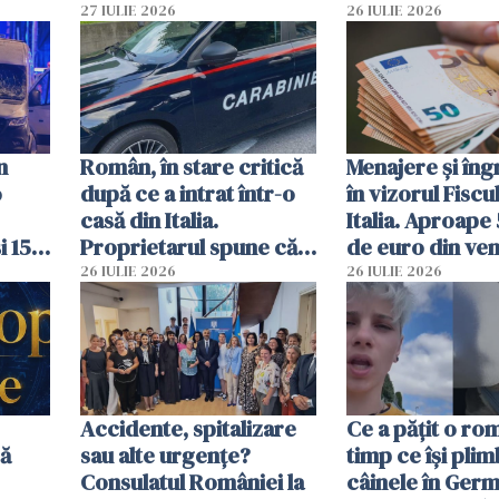
că a văzut un obiect
lingură
27 IULIE 2026
26 IULIE 2026
luminos
n
Român, în stare critică
Menajere și îngr
o
după ce a intrat într-o
în vizorul Fiscu
casă din Italia.
Italia. Aproape
i 15
Proprietarul spune că
de euro din veni
s-a apărat cu un cuțit
ascunși de autor
26 IULIE 2026
26 IULIE 2026
Accidente, spitalizare
Ce a pățit o ro
bă
sau alte urgențe?
timp ce își pli
Consulatul României la
câinele în Germ