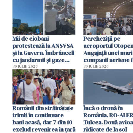
intervenție
Mii de ciobani
Percheziții pe
protestează la ANSVSA
aeroportul Otopen
și la Guvern. Îmbrânceli
Angajații unei mari
cu jandarmii și gaze
companii aeriene 
lacrimogene
parfumuri, ceasuri 
30 IULIE 2026
30 IULIE 2026
mâncarea destinat
vânzării
Românii din străinătate
Încă o dronă în
trimit în continuare
România. RO-ALER
bani acasă, dar 7 din 10
Tulcea. Două avio
exclud revenirea în țară
ridicate de la sol