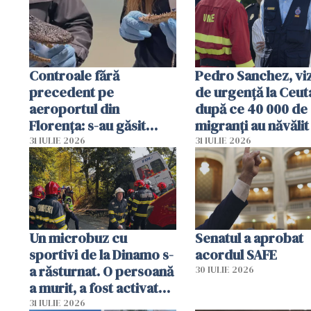
Controale fără
Pedro Sanchez, viz
precedent pe
de urgență la Ceut
aeroportul din
după ce 40 000 de
Florența: s-au găsit
migranți au năvălit
capete de aligator și o
teritoriul spaniol:
31 IULIE 2026
31 IULIE 2026
sumă imensă de bani
mobiliza toate
resursele"
Un microbuz cu
Senatul a aprobat
sportivi de la Dinamo s-
acordul SAFE
a răsturnat. O persoană
30 IULIE 2026
a murit, a fost activat
planul roșu de
31 IULIE 2026