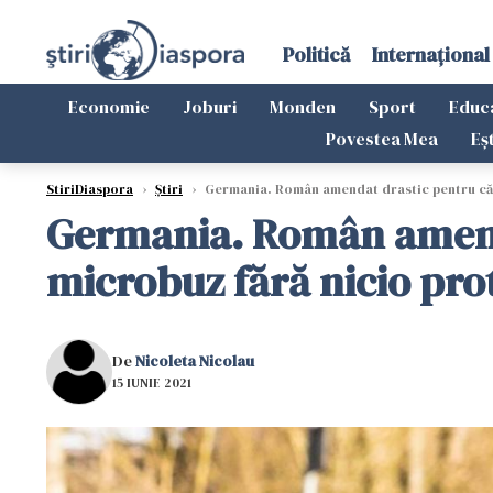
Politică
Internațional
Economie
Joburi
Monden
Sport
Educ
Povestea Mea
Eș
StiriDiaspora
›
Știri
›
Germania. Român amendat drastic pentru că t
Germania. Român amenda
microbuz fără nicio pro
De
Nicoleta Nicolau
15 IUNIE 2021