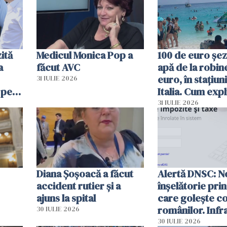
ită
Medicul Monica Pop a
100 de euro șez
a
făcut AVC
apă de la robine
euro, în stațiuni
31 IULIE 2026
 pe
Italia. Cum expl
 „Vom
autoritățile
31 IULIE 2026
Diana Șoșoacă a făcut
Alertă DNSC: N
accident rutier și a
înșelătorie pri
ajuns la spital
care golește co
românilor. Infr
30 IULIE 2026
folosesc numel
30 IULIE 2026