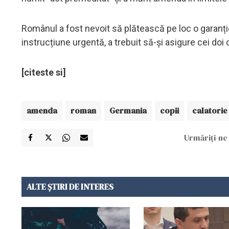
Românul a fost nevoit să plătească pe loc o garanție 
instrucțiune urgentă, a trebuit să-și asigure cei do
[citeste si]
amenda
roman
Germania
copii
calatorie
Urmăriți-ne 
ALTE ȘTIRI DE INTERES