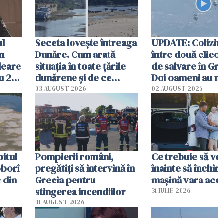
ul
Seceta lovește întreaga
UPDATE: Colizi
în
Dunăre. Cum arată
între două elic
leare
situația în toate țările
de salvare în Gr
u 2
dunărene și de ce
Doi oameni au 
ecută
România resimte
03 AUGUST 2026
02 AUGUST 2026
efectele, deși a plouat
în iulie
itul
Pompierii români,
Ce trebuie să ve
oborî
pregătiţi să intervină în
înainte să închi
 din
Grecia pentru
mașină vara ac
stingerea incendiilor
31 IULIE 2026
01 AUGUST 2026