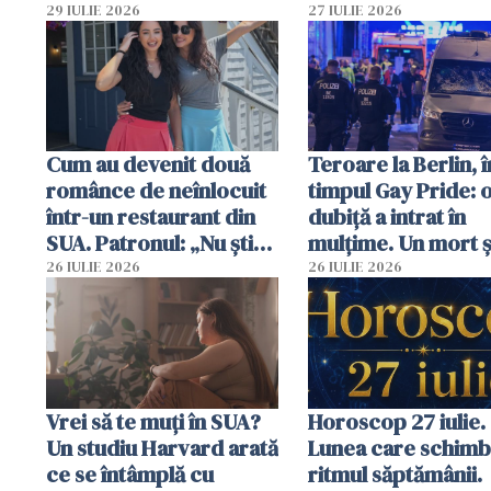
29 IULIE 2026
27 IULIE 2026
Cum au devenit două
Teroare la Berlin, î
românce de neînlocuit
timpul Gay Pride: 
într-un restaurant din
dubiță a intrat în
SUA. Patronul: „Nu știu
mulțime. Un mort ș
ce o să mă fac fără voi”
răniți
26 IULIE 2026
26 IULIE 2026
Vrei să te muți în SUA?
Horoscop 27 iulie.
Un studiu Harvard arată
Lunea care schim
ce se întâmplă cu
ritmul săptămânii.