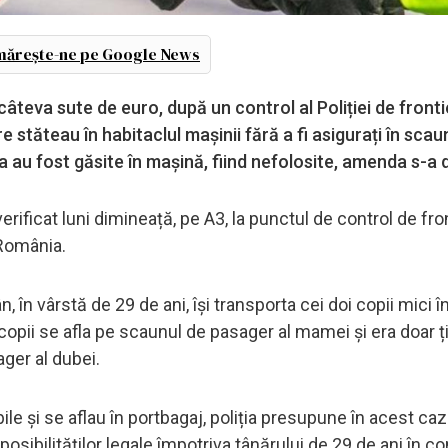
ărește-ne pe Google News
teva sute de euro, după un control al Poliției de fronti
e stăteau în habitaclul mașinii fără a fi asigurați în scau
 au fost găsite în mașină, fiind nefolosite, amenda s-a 
verificat luni dimineață, pe A3, la punctul de control de fro
 România.
 în vârstă de 29 de ani, își transporta cei doi copii mici î
 copii se afla pe scaunul de pasager al mamei și era doar ț
ager al dubei.
e și se aflau în portbagaj, poliția presupune în acest caz
posibilităților legale împotriva tânărului de 29 de ani în c