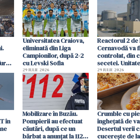
Ghișeul.ro și al 
Române
Universitatea Craiova,
Reactorul 2 de 
i.
eliminată din Liga
Cernavodă va fi
Campionilor, după 2-2
controlat, din 
furau
cu Levski Sofia
secetei. Unitate
și
deja oprită
29 IULIE 2026
29 IULIE 2026
ă
Mobilizare în Buzău.
Crumble cu pier
T în
Pompierii au efectuat
înghețată de van
ane
căutări, după ce un
Desertul verii c
bărbat a anunțat la 112
cucerește de l