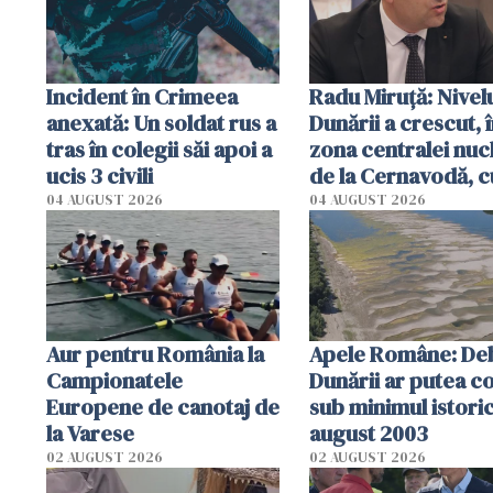
Incident în Crimeea
Radu Miruţă: Nivel
anexată: Un soldat rus a
Dunării a crescut, 
tras în colegii săi apoi a
zona centralei nuc
ucis 3 civili
de la Cernavodă, c
cm faţă de ziua tr
04 AUGUST 2026
04 AUGUST 2026
Aur pentru România la
Apele Române: Deb
Campionatele
Dunării ar putea c
Europene de canotaj de
sub minimul istoric
la Varese
august 2003
02 AUGUST 2026
02 AUGUST 2026