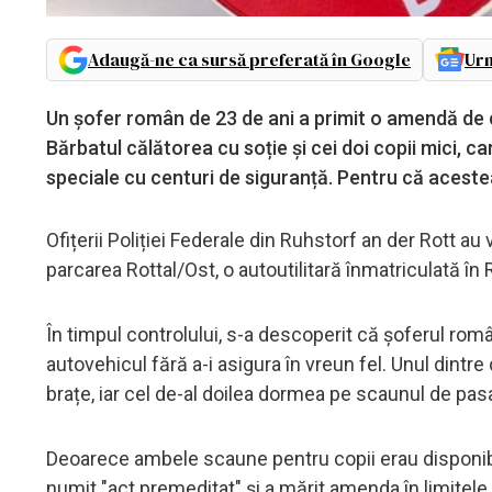
Adaugă-ne ca sursă preferată în Google
Urm
Un șofer român de 23 de ani a primit o amendă de câ
Bărbatul călătorea cu soție și cei doi copii mici, car
speciale cu centuri de siguranță. Pentru că acestea
Ofițerii Poliției Federale din Ruhstorf an der Rott au 
parcarea Rottal/Ost, o autoutilitară înmatriculată în
În timpul controlului, s-a descoperit că șoferul român,
autovehicul fără a-i asigura în vreun fel. Unul dintre
brațe, iar cel de-al doilea dormea pe scaunul de pas
Deoarece ambele scaune pentru copii erau disponibil
numit "act premeditat" și a mărit amenda în limitele 