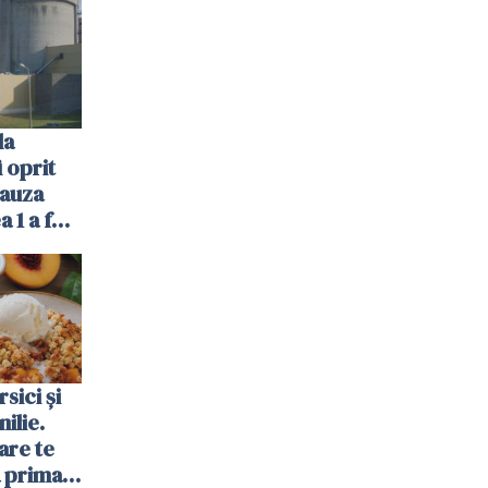
Poliției
la
 oprit
cauza
a 1 a fost
sici și
ilie.
are te
a prima