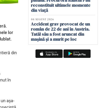
patului. Procurorii italieni i-au
reconstituit ultimele momente
din viață
04 AUGUST 2026
Accident grav provocat de un
eră.
român de 22 de ani în Austria.
nele lor
Tatăl său a fost aruncat din
mașină și a murit pe loc
dublat.
ntieră din
n
inut în
 un așa-
onsecință.