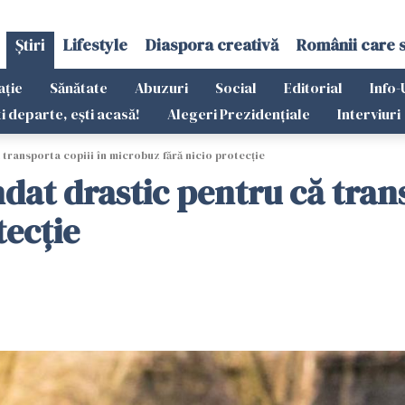
Știri
Lifestyle
Diaspora creativă
Românii care 
ație
Sănătate
Abuzuri
Social
Editorial
Info-
ti departe, ești acasă!
Alegeri Prezidențiale
Interviuri
ransporta copiii în microbuz fără nicio protecție
t drastic pentru că transp
tecție