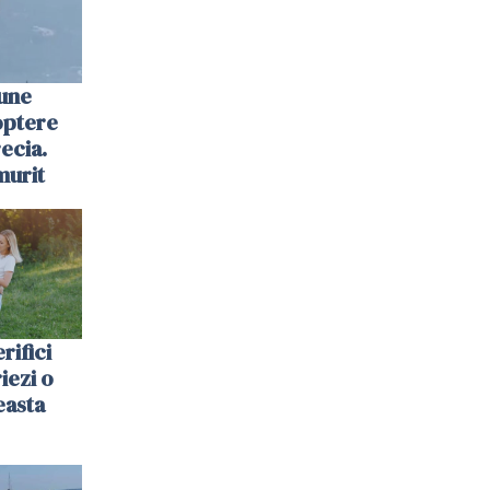
une
optere
ecia.
murit
rifici
riezi o
easta