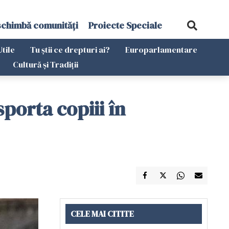
schimbă comunități
Proiecte Speciale
Utile
Tu știi ce drepturi ai?
Europarlamentare
Cultură și Tradiții
orta copiii în
CELE MAI CITITE