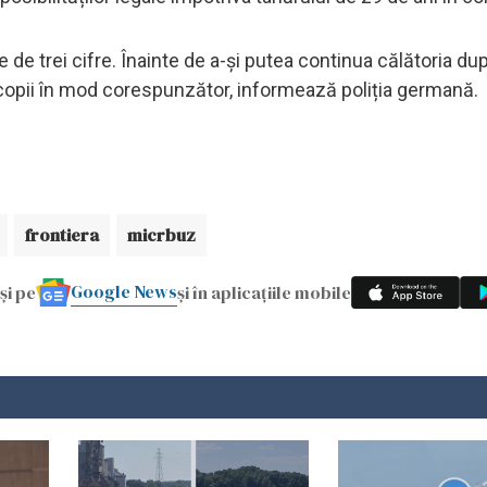
de trei cifre. Înainte de a-și putea continua călătoria du
i copii în mod corespunzător, informează poliția germană.
frontiera
micrbuz
Google News
și pe
și în aplicațiile mobile