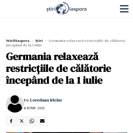
StiriDiaspora
›
Știri
›
Germania relaxează restricţiile de călătorie
începând de la 1 iulie
Germania relaxează
restricţiile de călătorie
începând de la 1 iulie
De
Loredana Iriciuc
11 IUNIE 2021