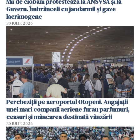
Mii de ciobani protestează la ANSVSA și la
Guvern. Îmbrânceli cu jandarmii și gaze
lacrimogene
30 IULIE 2026
Percheziții pe aeroportul Otopeni. Angajații
unei mari companii aeriene furau parfumuri,
ceasuri și mâncarea destinată vânzării
30 IULIE 2026