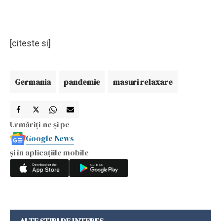
[citeste si]
Germania
pandemie
masuri relaxare
Urmăriți-ne și pe
Google News
și în aplicațiile mobile
ALTE ȘTIRI DE INTERES