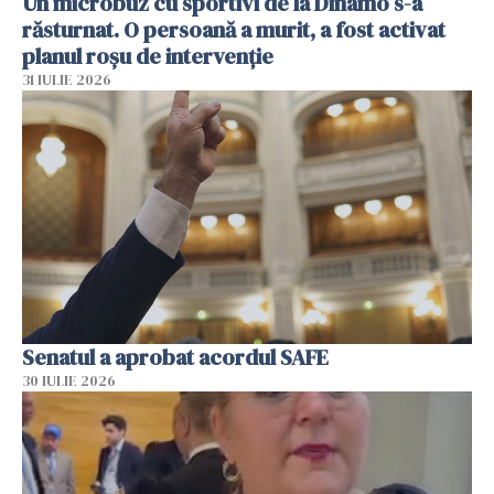
Un microbuz cu sportivi de la Dinamo s-a
răsturnat. O persoană a murit, a fost activat
planul roșu de intervenție
31 IULIE 2026
Senatul a aprobat acordul SAFE
30 IULIE 2026