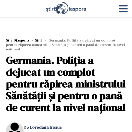
StiriDiaspora
›
Știri
›
Germania. Poliția a dejucat un complot
pentru răpirea ministrului Sănătății și pentru o pană de curent la nivel
național
Germania. Poliția a
dejucat un complot
pentru răpirea ministrului
Sănătății și pentru o pană
de curent la nivel național
De
Loredana Iriciuc