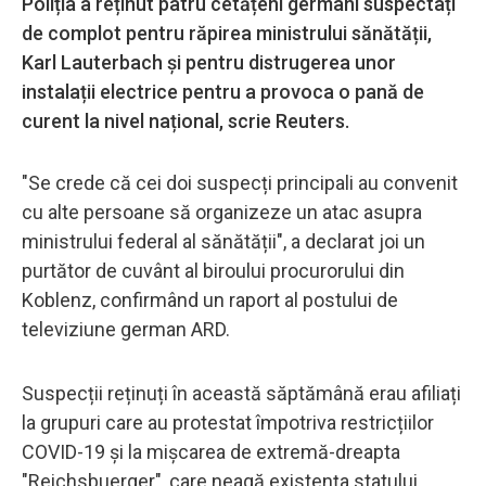
Poliția a reținut patru cetățeni germani suspectați
de complot pentru răpirea ministrului sănătății,
Karl Lauterbach și pentru distrugerea unor
instalații electrice pentru a provoca o pană de
curent la nivel național, scrie Reuters.
"Se crede că cei doi suspecți principali au convenit
cu alte persoane să organizeze un atac asupra
ministrului federal al sănătății", a declarat joi un
purtător de cuvânt al biroului procurorului din
Koblenz, confirmând un raport al postului de
televiziune german ARD.
Suspecții reținuți în această săptămână erau afiliați
la grupuri care au protestat împotriva restricțiilor
COVID-19 și la mișcarea de extremă-dreapta
"Reichsbuerger", care neagă existența statului