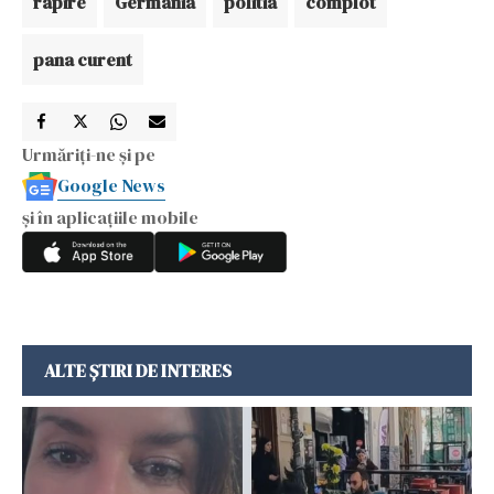
rapire
Germania
politia
complot
pana curent
Urmăriți-ne și pe
Google News
și în aplicațiile mobile
ALTE ȘTIRI DE INTERES