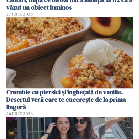
căutări, după ce un bărbat a anunțat la 112 că a
văzut un obiect luminos
27 IULIE 2026
Crumble cu piersici și înghețată de vanilie.
Desertul verii care te cucerește de la prima
lingură
26 IULIE 2026