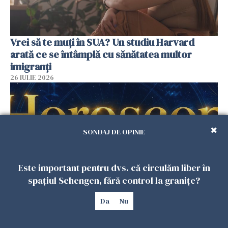
Vrei să te muți în SUA? Un studiu Harvard
arată ce se întâmplă cu sănătatea multor
imigranți
26 IULIE 2026
SONDAJ DE OPINIE
Este important pentru dvs. că circulăm liber în
spațiul Schengen, fără control la granițe?
Da
Nu
Horoscop 27 iulie. Lunea care schimbă ritmul
săptămânii. Universul deschide uși