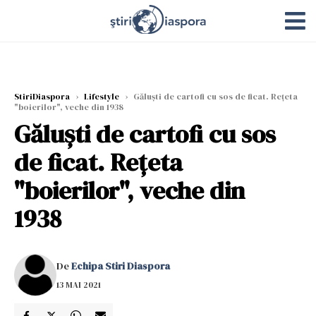
StiriDiaspora
›
Lifestyle
›
Găluști de cartofi cu sos de ficat. Rețeta
"boierilor", veche din 1938
Găluști de cartofi cu sos
de ficat. Rețeta
"boierilor", veche din
1938
De
Echipa Stiri Diaspora
13 MAI 2021