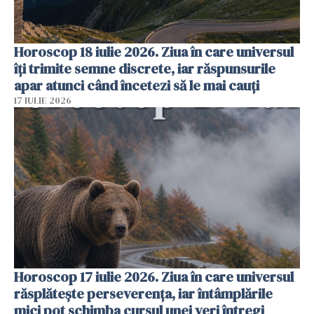
Horoscop 18 iulie 2026. Ziua în care universul
îți trimite semne discrete, iar răspunsurile
apar atunci când încetezi să le mai cauți
17 IULIE 2026
Horoscop 17 iulie 2026. Ziua în care universul
răsplătește perseverența, iar întâmplările
mici pot schimba cursul unei veri întregi