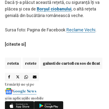
Dacă ți-a plăcut această rețetă, cu siguranță îți va
plăcea și cea de
Borșul ciobanului
, o altă rețeta
genială din bucătăria românească veche.
Sursa foto: Pagina de Facebook
Reclame Vechi
.
[citeste si]
reteta
retete
galusti de cartofi cu sos de ficat
Urmăriți-ne și pe
Google News
și în aplicațiile mobile