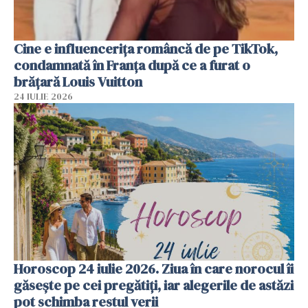
Cine e influencerița româncă de pe TikTok,
condamnată în Franța după ce a furat o
brățară Louis Vuitton
24 IULIE 2026
Horoscop 24 iulie 2026. Ziua în care norocul îi
găsește pe cei pregătiți, iar alegerile de astăzi
pot schimba restul verii