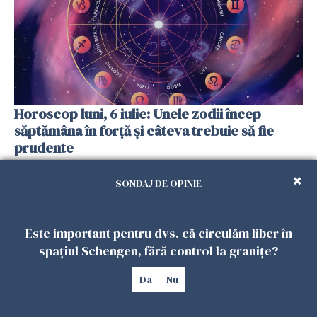
Horoscop luni, 6 iulie: Unele zodii încep
săptămâna în forță și câteva trebuie să fie
prudente
05 IULIE 2026
SONDAJ DE OPINIE
Este important pentru dvs. că circulăm liber în
spațiul Schengen, fără control la granițe?
Da
Nu