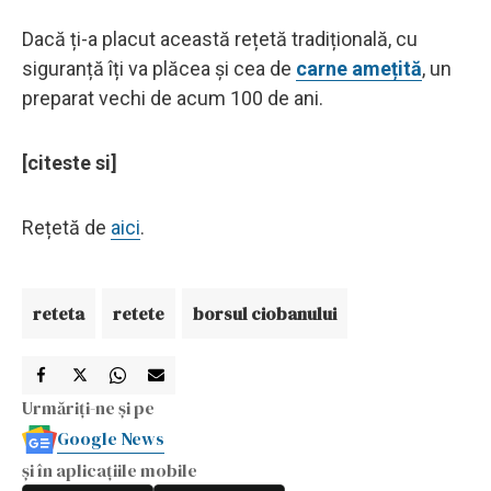
Dacă ți-a placut această rețetă tradițională, cu
siguranță îți va plăcea și cea de
carne amețită
, un
preparat vechi de acum 100 de ani.
[citeste si]
Rețetă de
aici
.
reteta
retete
borsul ciobanului
Urmăriți-ne și pe
Google News
și în aplicațiile mobile