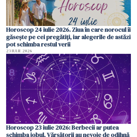
Horoscop 24 iulie 2026. Ziua în care norocul îi
găsește pe cei pregătiți, iar alegerile de astăzi
pot schimba restul verii
23 IULIE 2026
Horoscop 23 iulie 2026: Berbecii ar putea
schimba jobul, Vărsătorii au nevoie de odihnă