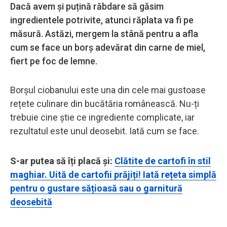
Dacă avem și puțină răbdare să găsim
ingredientele potrivite, atunci răplata va fi pe
măsură. Astăzi, mergem la stână pentru a afla
cum se face un borș adevărat din carne de miel,
fiert pe foc de lemne.
Borșul ciobanului este una din cele mai gustoase
rețete culinare din bucătăria românească. Nu-ți
trebuie cine știe ce ingrediente complicate, iar
rezultatul este unul deosebit. Iată cum se face.
S-ar putea să îți placă și:
Clătite de cartofi în stil
maghiar. Uită de cartofii prăjiți! Iată rețeta simplă
pentru o gustare sățioasă sau o garnitură
deosebită