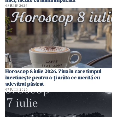
mici, făcute cu inima împăcată
08 IULIE 2026
Horoscop 8 iulie 2026. Ziua în care timpul
încetinește pentru a-ți arăta ce merită cu
adevărat păstrat
07 IULIE 2026