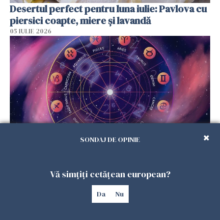
Desertul perfect pentru luna iulie: Pavlova cu
piersici coapte, miere și lavandă
05 IULIE 2026
SONDAJ DE OPINIE
Horoscop luni, 6 iulie: Unele zodii încep
săptămâna în forță și câteva trebuie să fie
Vă simțiți cetățean european?
prudente
05 IULIE 2026
Da
Nu