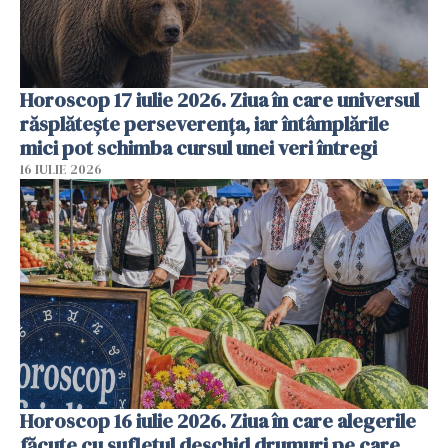
Horoscop 17 iulie 2026. Ziua în care universul
răsplătește perseverența, iar întâmplările
mici pot schimba cursul unei veri întregi
16 IULIE 2026
Horoscop 16 iulie 2026. Ziua în care alegerile
făcute cu sufletul deschid drumuri pe care