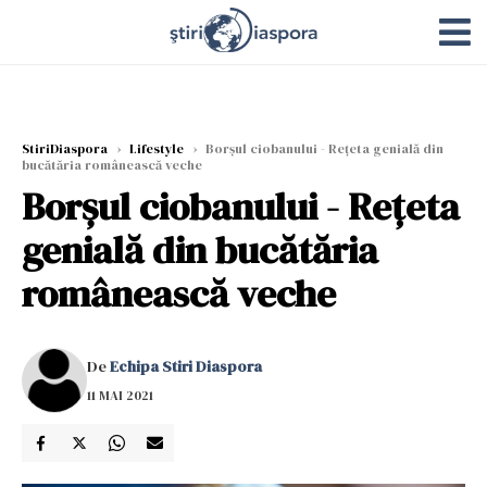
StiriDiaspora
›
Lifestyle
›
Borșul ciobanului - Rețeta genială din
bucătăria românească veche
Borșul ciobanului - Rețeta
genială din bucătăria
românească veche
De
Echipa Stiri Diaspora
11 MAI 2021