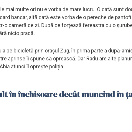
 cele mai multe ori nu e vorba de mare lucru. O dată sunt do
card bancar, altă dată este vorba de o pereche de pantofi s
ntr-o cameră de zi. După ce forțează fereastra cu o șurube
ără nicio pradă.
cula pe bicicletă prin orașul Zug, în prima parte a după-ami
stre aprinse îi spune să oprească. Dar Radu are alte planuri
bia atunci îl oprește poliția.
lt în închisoare decât muncind în ț