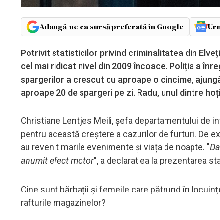
Adaugă-ne ca sursă preferată în Google
Urm
Potrivit statisticilor privind criminalitatea din Elv
cel mai ridicat nivel din 2009 încoace. Poliția a în
spargerilor a crescut cu aproape o cincime, ajun
aproape 20 de spargeri pe zi. Radu, unul dintre hoții
Christiane Lentjes Meili, șefa departamentului de in
pentru această creștere a cazurilor de furturi. De e
au revenit marile evenimente și viața de noapte. "
Da
anumit efect motor
", a declarat ea la prezentarea sta
Cine sunt bărbații și femeile care pătrund în locuin
rafturile magazinelor?