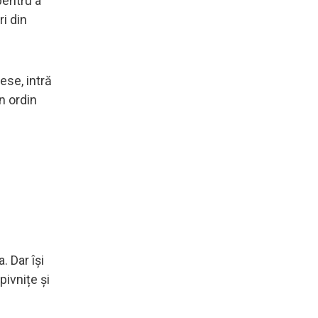
pentru a
ri din
iese, intră
n ordin
. Dar își
pivnițe și