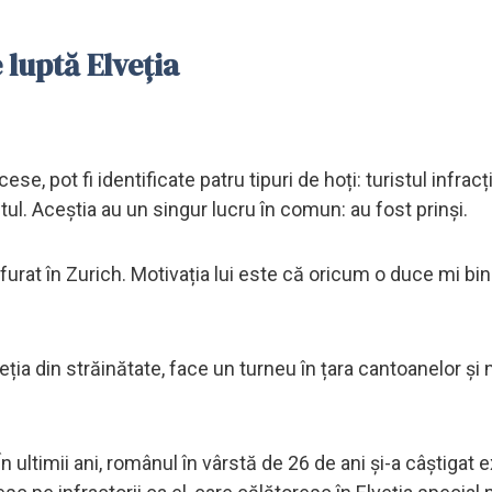
 luptă Elveția
e, pot fi identificate patru tipuri de hoți: turistul infracț
ul. Aceștia au un singur lucru în comun: au fost prinși.
 furat în Zurich. Motivația lui este că oricum o duce mi bin
veția din străinătate, face un turneu în țara cantoanelor și 
n ultimii ani, românul în vârstă de 26 de ani și-a câștigat 