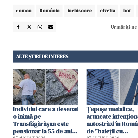
roman
România
inchisoare
elvetia
hot
Urmăriți-ne 
ALTE ȘTIRI DE INTERES
Individul care a desenat
Țepușe metalice,
o inimă pe
aruncate intențion
Transfăgărășan este
autostrăzi în Româ
pensionar la 55 de ani.
de "baieții cu
07 AUGUST 2026
07 AUGUST 2026