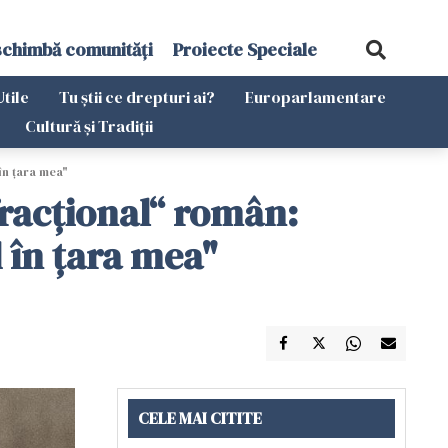
schimbă comunități
Proiecte Speciale
Utile
Tu știi ce drepturi ai?
Europarlamentare
Cultură și Tradiții
în țara mea"
nfracțional“ român:
d în țara mea"
CELE MAI CITITE