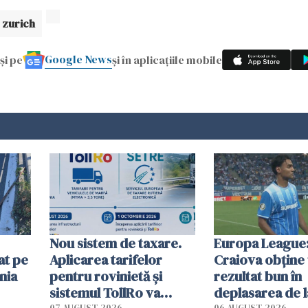
zurich
Google News
și pe
și în aplicațiile mobile
Nou sistem de taxare.
Europa League:
at pe
Aplicarea tarifelor
Craiova obține
nia
pentru rovinietă şi
rezultat bun în
sistemul TollRo va
deplasarea de 
07 AUGUST 2026
06 AUGUST 2026