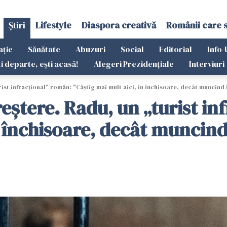
Știri
Lifestyle
Diaspora creativă
Românii care 
ație
Sănătate
Abuzuri
Social
Editorial
Info-
ti departe, ești acasă!
Alegeri Prezidențiale
Interviuri
urist infracțional“ român: "Câștig mai mult aici, în închisoare, decât muncind 
creștere. Radu, un „turist i
n închisoare, decât muncin