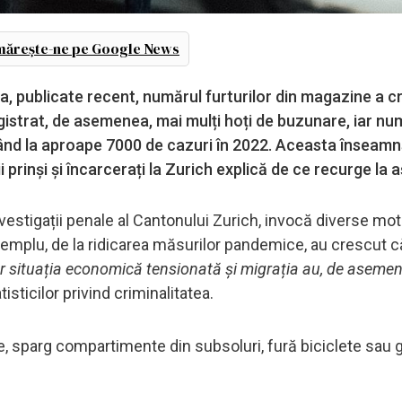
ărește-ne pe Google News
eția, publicate recent, numărul furturilor din magazine a c
registrat, de asemenea, mai mulți hoți de buzunare, iar nu
gând la aproape 7000 de cazuri în 2022. Aceasta înseam
 prinși și încarcerați la Zurich explică de ce recurge la 
vestigații penale al Cantonului Zurich, invocă diverse mot
xemplu, de la ridicarea măsurilor pandemice, au crescut căl
r situația economică tensionată și migrația au, de asemen
tisticilor privind criminalitatea.
țe, sparg compartimente din subsoluri, fură biciclete sau 