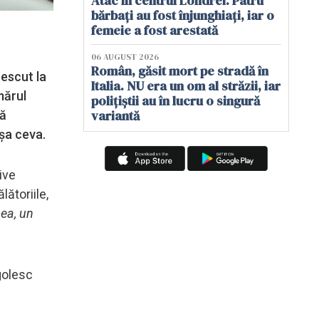
Atac în centrul Londrei. Patru
bărbați au fost înjunghiați, iar o
femeie a fost arestată
06 AUGUST 2026
Român, găsit mort pe stradă în
rescut la
Italia. NU era un om al străzii, iar
mărul
polițiștii au în lucru o singură
variantă
nă
așa ceva.
ive
ătoriile,
ea, un
golesc