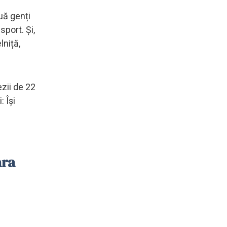
uă genți
port. Și,
lniță,
ezii de 22
: Își
ara