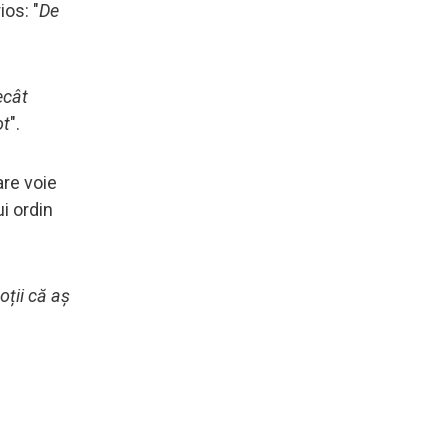
ios: "
De
ecât
ot
".
are voie
ui ordin
oții că aș