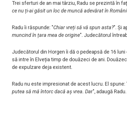
Trei sferturi de an mai târziu, Radu se prezintă în fa
ce nu ți-ai găsit un loc de muncă adevărat în Român
Radu îi răspunde: "
Chiar vreți să vă spun asta?
". Și 
muncind în țara mea de origine
". Judecătorul întreab
Judecătorul din Horgen îi dă o pedeapsă de 16 luni 
să intre în Elveția timp de douăzeci de ani. Douăzeci 
de expulzare deja existent.
Radu nu este impresionat de acest lucru. El spune: 
putea să mă întorc dacă aș vrea. Da
r", adaugă Radu.