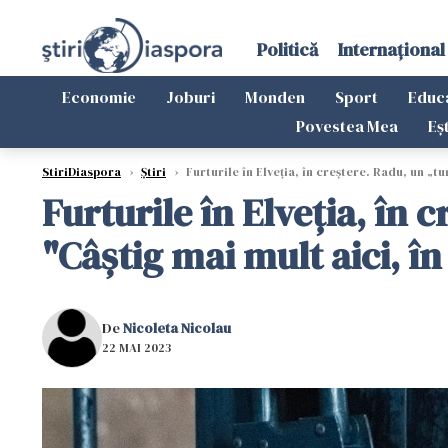
Politică
Internațional
Economie
Joburi
Monden
Sport
Educ
Povestea Mea
Eș
StiriDiaspora
›
Știri
›
Furturile în Elveția, în creștere. Radu, un „t
Furturile în Elveția, în 
"Câștig mai mult aici, î
De
Nicoleta Nicolau
22 MAI 2023