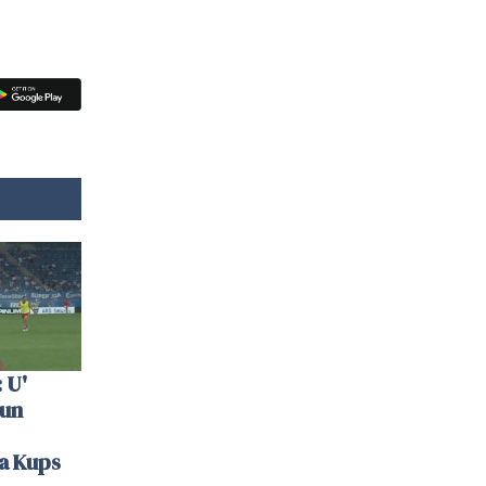
 U'
 un
la Kups