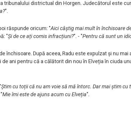
ța tribunalului districtual din Horgen. Judecătorul este cur
ia?
".
apoi răspunde oricum: "
Aici câștig mai mult în închisoare d
ă: "
Și de ce ați comis infracțiuni?
". - "
Pentru că sunt un idi
de închisoare. După aceea, Radu este expulzat și nu mai 
de ani pentru că a călătorit din nou în Elveția în ciuda un
"
Știm cu toții că nu am voie să mă întorc. Dar mai știm cu t
 "
Mie îmi este de ajuns acum cu Elveția
".