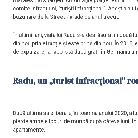
mai ales din spargeri. Autoritățile polițienești îi num
comite infracțiuni, "turiști infracționali". Aceștia au
buzunare de la Street Parade de anul trecut.
În ultimii ani, viața lui Radu s-a desfășurat în două lu
din nou prin efracție și este prins din nou. În 2018,
de expulzare, iar apoi stă după gratii în Germania ti
Radu, un „turist infracțional“ r
După ultima sa eliberare, în toamna anului 2020, a lucr
pierde ambele locuri de muncă după câteva luni. În pr
apartamente.