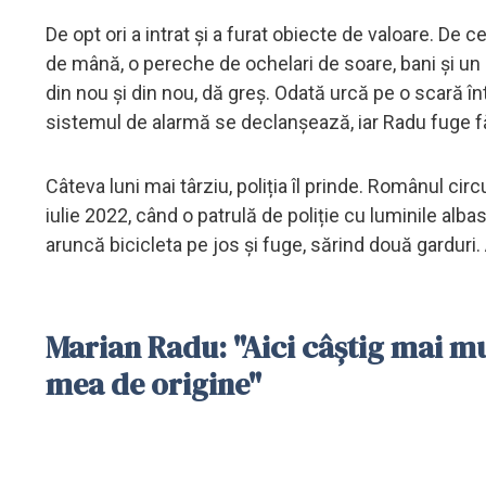
De opt ori a intrat și a furat obiecte de valoare. De
de mână, o pereche de ochelari de soare, bani și un 
din nou și din nou, dă greș. Odată urcă pe o scară î
sistemul de alarmă se declanșează, iar Radu fuge f
Câteva luni mai târziu, poliția îl prinde. Românul cir
iulie 2022, când o patrulă de poliție cu luminile alba
aruncă bicicleta pe jos și fuge, sărind două garduri. A
Marian Radu: "Aici câștig mai mu
mea de origine"