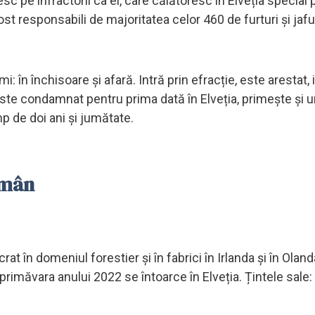
esc pe infractorii ca el, care călătoresc în Elveția special 
 fost responsabili de majoritatea celor 460 de furturi și jafu
mi: în închisoare și afară. Intră prin efracție, este arestat, 
 este condamnat pentru prima dată în Elveția, primește și u
mp de doi ani și jumătate.
omân
at în domeniul forestier și în fabrici în Irlanda și în Olanda
imăvara anului 2022 se întoarce în Elveția. Țintele sale: 