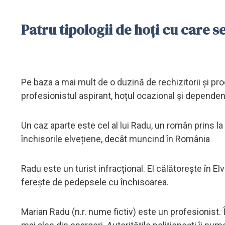
Patru tipologii de hoți cu care se
Pe baza a mai mult de o duzină de rechizitorii și proces
profesionistul aspirant, hoțul ocazional și dependent
Un caz aparte este cel al lui Radu, un român prins la
închisorile elvețiene, decât muncind în România
Radu este un turist infracțional. El călătorește în El
ferește de pedepsele cu închisoarea.
Marian Radu (n.r. nume fictiv) este un profesionist. Î