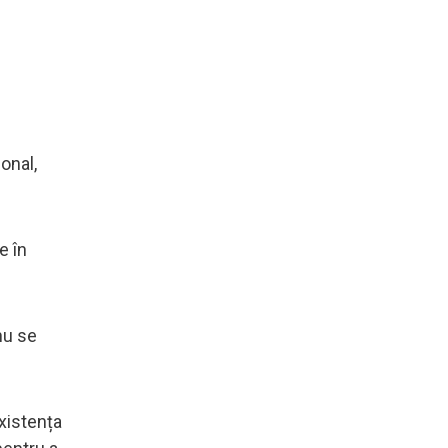
ional,
e în
nu se
existența