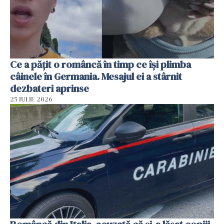
Ce a pățit o româncă în timp ce își plimba
câinele în Germania. Mesajul ei a stârnit
dezbateri aprinse
25 IULIE 2026