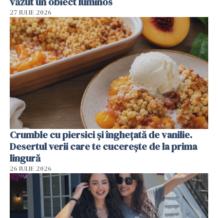
văzut un obiect luminos
27 IULIE 2026
Crumble cu piersici și înghețată de vanilie.
Desertul verii care te cucerește de la prima
lingură
26 IULIE 2026