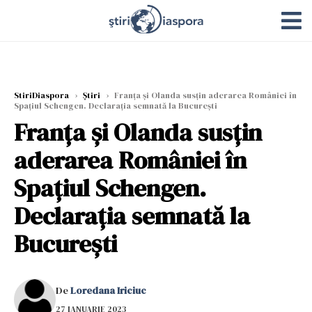
StiriDiaspora
›
Știri
›
Franța şi Olanda susțin aderarea României în
Spațiul Schengen. Declaraţia semnată la Bucureşti
Franța şi Olanda susțin
aderarea României în
Spațiul Schengen.
Declaraţia semnată la
Bucureşti
De
Loredana Iriciuc
27 IANUARIE 2023