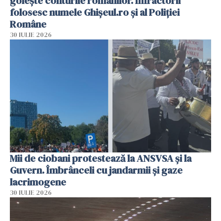
golește conturile românilor. Infractorii
folosesc numele Ghișeul.ro și al Poliției
Române
30 IULIE 2026
Mii de ciobani protestează la ANSVSA și la
Guvern. Îmbrânceli cu jandarmii și gaze
lacrimogene
30 IULIE 2026