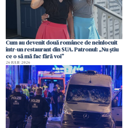
Cum au devenit două românce de neînlocuit
într-un restaurant din SUA. Patronul: „Nu știu
ce o să mă fac fără voi”
26 IULIE 2026