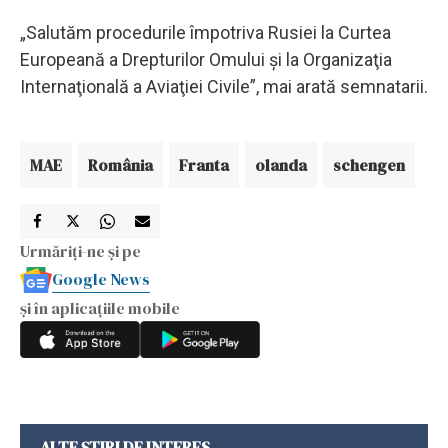
„Salutăm procedurile împotriva Rusiei la Curtea
Europeană a Drepturilor Omului şi la Organizaţia
Internaţională a Aviaţiei Civile”, mai arată semnatarii.
MAE
România
Franta
olanda
schengen
Urmăriți-ne și pe
Google News
și în aplicațiile mobile
ALTE ȘTIRI DE INTERES