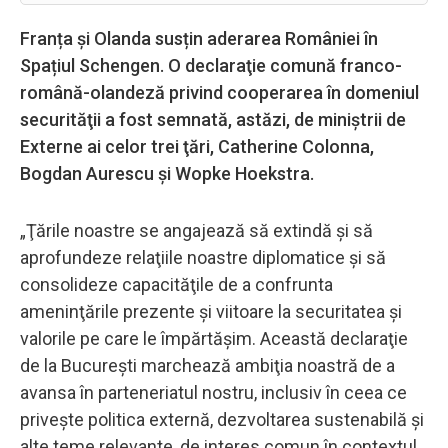
Franța şi Olanda susțin aderarea României în
Spațiul Schengen. O declaraţie comună franco-
română-olandeză privind cooperarea în domeniul
securităţii a fost semnată, astăzi, de miniştrii de
Externe ai celor trei ţări, Catherine Colonna,
Bogdan Aurescu şi Wopke Hoekstra.
„Ţările noastre se angajează să extindă şi să
aprofundeze relaţiile noastre diplomatice şi să
consolideze capacităţile de a confrunta
ameninţările prezente şi viitoare la securitatea şi
valorile pe care le împărtăşim. Această declaraţie
de la Bucureşti marchează ambiţia noastră de a
avansa în parteneriatul nostru, inclusiv în ceea ce
priveşte politica externă, dezvoltarea sustenabilă şi
alte teme relevante, de interes comun în contextul