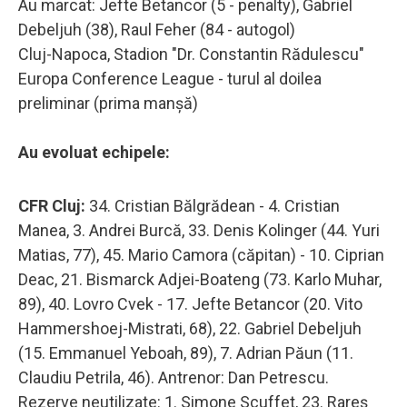
Au marcat: Jefte Betancor (5 - penalty), Gabriel
Debeljuh (38), Raul Feher (84 - autogol)
Cluj-Napoca, Stadion "Dr. Constantin Rădulescu"
Europa Conference League - turul al doilea
preliminar (prima manşă)
Au evoluat echipele:
CFR Cluj:
34. Cristian Bălgrădean - 4. Cristian
Manea, 3. Andrei Burcă, 33. Denis Kolinger (44. Yuri
Matias, 77), 45. Mario Camora (căpitan) - 10. Ciprian
Deac, 21. Bismarck Adjei-Boateng (73. Karlo Muhar,
89), 40. Lovro Cvek - 17. Jefte Betancor (20. Vito
Hammershoej-Mistrati, 68), 22. Gabriel Debeljuh
(15. Emmanuel Yeboah, 89), 7. Adrian Păun (11.
Claudiu Petrila, 46). Antrenor: Dan Petrescu.
Rezerve neutilizate: 1. Simone Scuffet, 23. Rareş