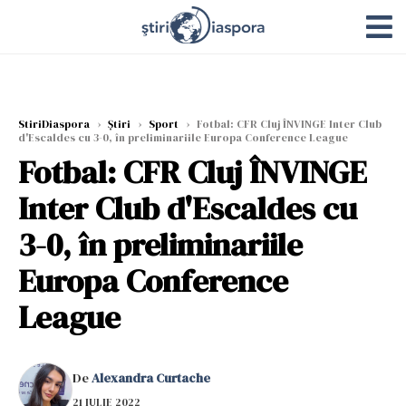
StiriDiaspora
›
Știri
›
Sport
›
Fotbal: CFR Cluj ÎNVINGE Inter Club
d'Escaldes cu 3-0, în preliminariile Europa Conference League
Fotbal: CFR Cluj ÎNVINGE
Inter Club d'Escaldes cu
3-0, în preliminariile
Europa Conference
League
De
Alexandra Curtache
21 IULIE 2022