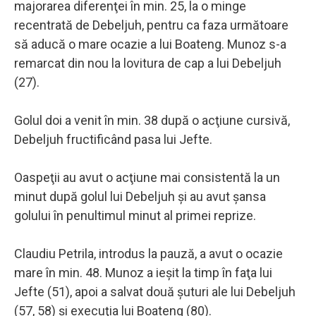
majorarea diferenţei în min. 25, la o minge
recentrată de Debeljuh, pentru ca faza următoare
să aducă o mare ocazie a lui Boateng. Munoz s-a
remarcat din nou la lovitura de cap a lui Debeljuh
(27).
Golul doi a venit în min. 38 după o acţiune cursivă,
Debeljuh fructificând pasa lui Jefte.
Oaspeţii au avut o acţiune mai consistentă la un
minut după golul lui Debeljuh şi au avut şansa
golului în penultimul minut al primei reprize.
Claudiu Petrila, introdus la pauză, a avut o ocazie
mare în min. 48. Munoz a ieşit la timp în faţa lui
Jefte (51), apoi a salvat două şuturi ale lui Debeljuh
(57, 58) şi execuţia lui Boateng (80).