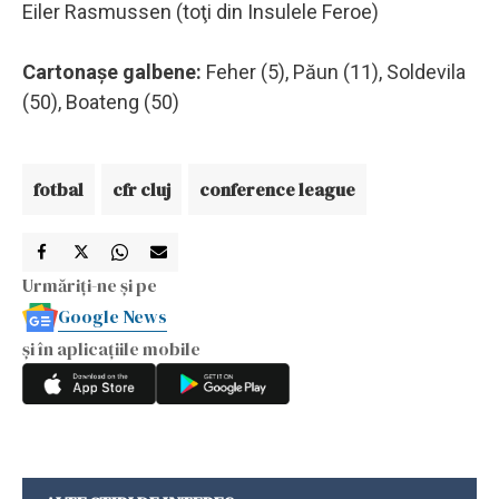
Eiler Rasmussen (toţi din Insulele Feroe)
Cartonaşe galbene:
Feher (5), Păun (11), Soldevila
(50), Boateng (50)
fotbal
cfr cluj
conference league
Urmăriți-ne și pe
Google News
și în aplicațiile mobile