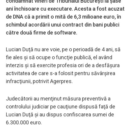
condamnat vineri de Tribunalul Bucureşti la șase
ani închisoare cu executare. Acesta a fost acuzat
de DNA că a primit o mită de 6,3 milioane euro, în
schimbul acordării unui contract din bani publici
către două firme de software.
Lucian Duţă nu are voie, pe o perioadă de 4 ani, să
fie ales şi să ocupe o funcţie publică, el având
interzis şi să exercite profesia ori de a desfăşura
activitatea de care s-a folosit pentru săvârşirea
infracţiunii, potrivit Agerpres.
Judecătorii au menţinut măsura preventivă a
controlului judiciar pe cauţiune dispusă faţă de
Lucian Duţă şi au dispus confiscarea sumei de
6.300.000 euro.