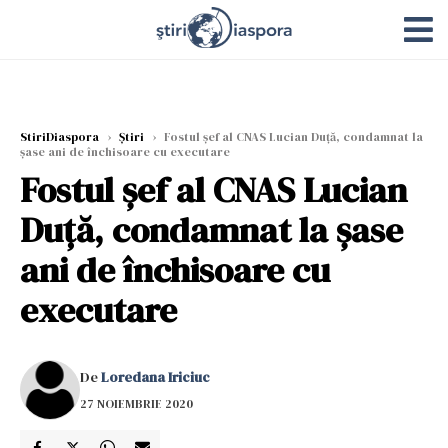
StiriDiaspora
›
Știri
›
Fostul șef al CNAS Lucian Duță, condamnat la
șase ani de închisoare cu executare
Fostul șef al CNAS Lucian
Duță, condamnat la șase
ani de închisoare cu
executare
De
Loredana Iriciuc
27 NOIEMBRIE 2020