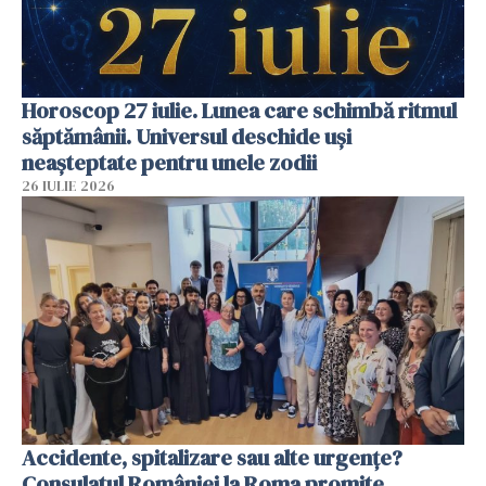
Horoscop 27 iulie. Lunea care schimbă ritmul
săptămânii. Universul deschide uși
neașteptate pentru unele zodii
26 IULIE 2026
Accidente, spitalizare sau alte urgențe?
Consulatul României la Roma promite