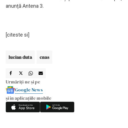
anunță Antena 3.
[citeste si]
lucian duta
cnas
Urmăriți-ne și pe
Google News
și în aplicațiile mobile