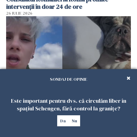
intervenții în doar 24 de ore
26 IULIE 2026
SONDAJ DE OPINIE
Ce a pățit o româncă în timp ce își plimba
câinele în Germania. Mesajul ei a stârnit
Este important pentru dvs. că circulăm liber în
dezbateri aprinse
spațiul Schengen, fără control la granițe?
25 IULIE 2026
Da
Nu