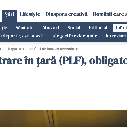
Știri
Lifestyle
Diaspora creativă
Românii care 
ație
Sănătate
Abuzuri
Social
Editorial
Info-
ti departe, ești acasă!
Alegeri Prezidențiale
Interviuri
LF), obligatoriu începând de luni, 20 decembrie
trare în ţară (PLF), obligat