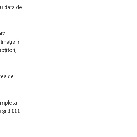
cu data de
ra,
inaţie în
ţitori,
tea de
completa
 și 3.000