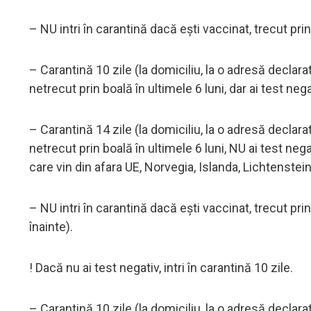
– NU intri în carantină dacă ești vaccinat, trecut prin
– Carantină 10 zile (la domiciliu, la o adresă declar
netrecut prin boală în ultimele 6 luni, dar ai test neg
– Carantină 14 zile (la domiciliu, la o adresă declar
netrecut prin boală în ultimele 6 luni, NU ai test n
care vin din afara UE, Norvegia, Islanda, Lichtenstein
– NU intri în carantină dacă ești vaccinat, trecut prin
înainte).
! Dacă nu ai test negativ, intri în carantină 10 zile.
– Carantină 10 zile (la domiciliu, la o adresă declar