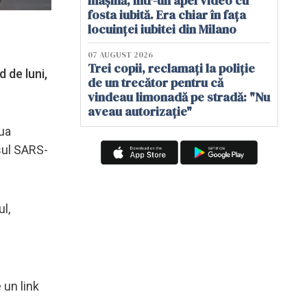
mașină, într-un apel video cu
fosta iubită. Era chiar în fața
locuinței iubitei din Milano
07 AUGUST 2026
Trei copii, reclamați la poliție
 de luni,
de un trecător pentru că
vindeau limonadă pe stradă: "Nu
aveau autorizație"
lua
usul SARS-
l,
 un link