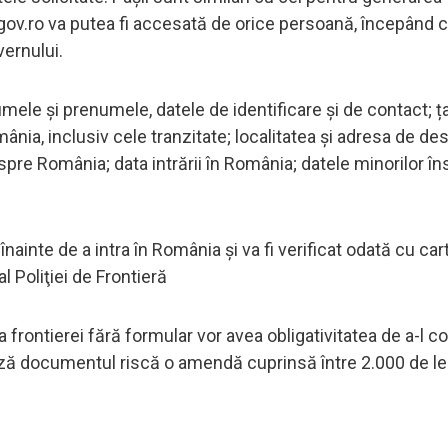
f.gov.ro va putea fi accesată de orice persoană, începând 
ernului.
mele şi prenumele, datele de identificare şi de contact; ța
nia, inclusiv cele tranzitate; localitatea şi adresa de dest
re România; data intrării în România; datele minorilor înso
nte de a intra în România şi va fi verificat odată cu car
l Poliţiei de Frontieră
 frontierei fără formular vor avea obligativitatea de a-l 
ză documentul riscă o amendă cuprinsă între 2.000 de lei