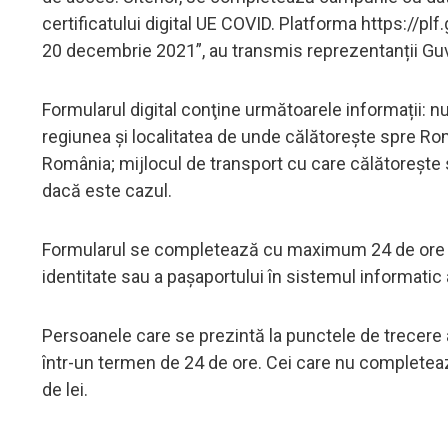
certificatului digital UE COVID. Platforma https://pl
20 decembrie 2021”, au transmis reprezentanții Guv
Formularul digital conţine următoarele informații: nu
regiunea şi localitatea de unde călătoreşte spre Româ
România; mijlocul de transport cu care călătoreşte sp
dacă este cazul.
Formularul se completează cu maximum 24 de ore înai
identitate sau a paşaportului în sistemul informatic a
Persoanele care se prezintă la punctele de trecere a
într-un termen de 24 de ore. Cei care nu completea
de lei.