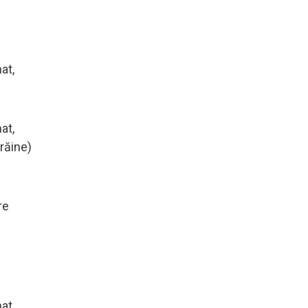
at,
at,
răine)
re
at,