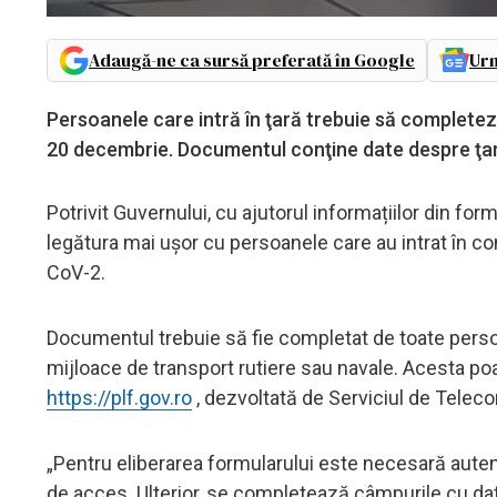
Adaugă-ne ca sursă preferată în Google
Urm
Persoanele care intră în ţară trebuie să completeze
20 decembrie. Documentul conţine date despre ţara
Potrivit Guvernului, cu ajutorul informațiilor din form
legătura mai uşor cu persoanele care au intrat în con
CoV-2.
Documentul trebuie să fie completat de toate persoa
mijloace de transport rutiere sau navale. Acesta poa
https://plf.gov.ro
, dezvoltată de Serviciul de Teleco
„Pentru eliberarea formularului este necesară autent
de acces. Ulterior, se completează câmpurile cu date