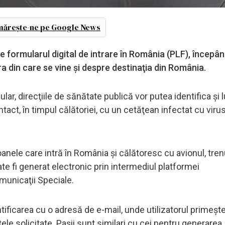
ărește-ne pe Google News
 formularul digital de intrare în România (PLF), începând
 din care se vine şi despre destinaţia din România.
ular, direcţiile de sănătate publică vor putea identifica şi 
tact, în timpul călătoriei, cu un cetăţean infectat cu vir
nele care intră în România şi călătoresc cu avionul, trenu
te fi generat electronic prin intermediul platformei
municaţii Speciale.
ificarea cu o adresă de e-mail, unde utilizatorul primeşte
le solicitate. Paşii sunt similari cu cei pentru generarea