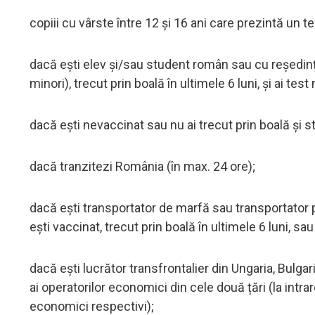
copiii cu vârste între 12 și 16 ani care prezintă un t
dacă ești elev și/sau student român sau cu reședința/
minori), trecut prin boală în ultimele 6 luni, și ai tes
dacă ești nevaccinat sau nu ai trecut prin boală și s
dacă tranzitezi România (în max. 24 ore);
dacă ești transportator de marfă sau transportator p
ești vaccinat, trecut prin boală în ultimele 6 luni, sa
dacă ești lucrător transfrontalier din Ungaria, Bulg
ai operatorilor economici din cele două țări (la intra
economici respectivi);