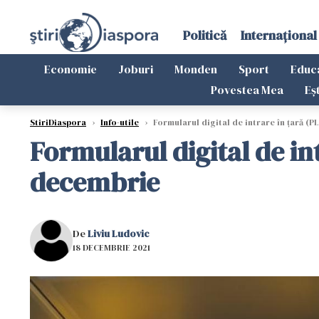
Politică
Internațional
Economie
Joburi
Monden
Sport
Educ
Povestea Mea
Eș
StiriDiaspora
›
Info-utile
›
Formularul digital de intrare în ţară (P
Formularul digital de in
decembrie
De
Liviu Ludovic
18 DECEMBRIE 2021