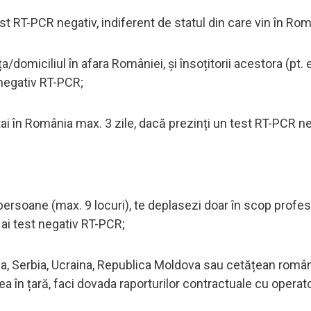
est RT-PCR negativ, indiferent de statul din care vin în Rom
domiciliul în afara României, și însoțitorii acestora (pt. e
t negativ RT-PCR;
tai în România max. 3 zile, dacă prezinți un test RT-PCR ne
ersoane (max. 9 locuri), te deplasezi doar în scop profesi
u ai test negativ RT-PCR;
aria, Serbia, Ucraina, Republica Moldova sau cetățean româ
rea în țară, faci dovada raporturilor contractuale cu operato