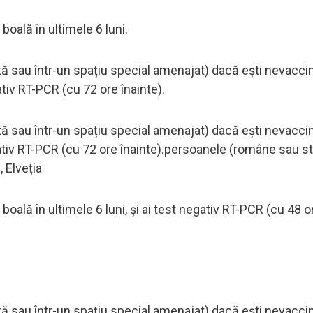
 boală în ultimele 6 luni.
ată sau într-un spațiu special amenajat) dacă ești nevaccin
ativ RT-PCR (cu 72 ore înainte).
ată sau într-un spațiu special amenajat) dacă ești nevaccin
egativ RT-PCR (cu 72 ore înainte).persoanele (române sau st
, Elveția
 boală în ultimele 6 luni, și ai test negativ RT-PCR (cu 48 o
ată sau într-un spațiu special amenajat) dacă ești nevaccin