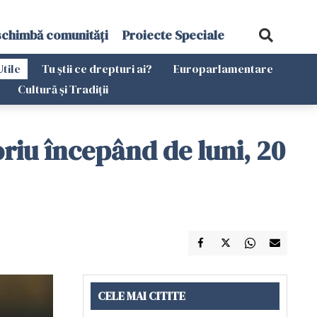
schimbă comunități
Proiecte Speciale
Utile
Tu știi ce drepturi ai?
Europarlamentare
Cultură și Tradiții
oriu începând de luni, 20
CELE MAI CITITE