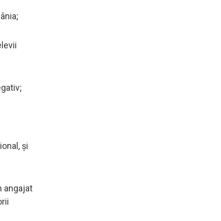
ânia;
levii
gativ;
onal, și
n angajat
rii