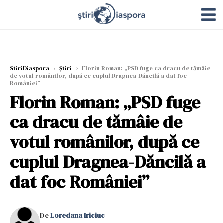
StiriDiaspora
›
Știri
›
Florin Roman: „PSD fuge ca dracu de tămâie
de votul românilor, după ce cuplul Dragnea-Dăncilă a dat foc
României”
Florin Roman: „PSD fuge
ca dracu de tămâie de
votul românilor, după ce
cuplul Dragnea-Dăncilă a
dat foc României”
De
Loredana Iriciuc