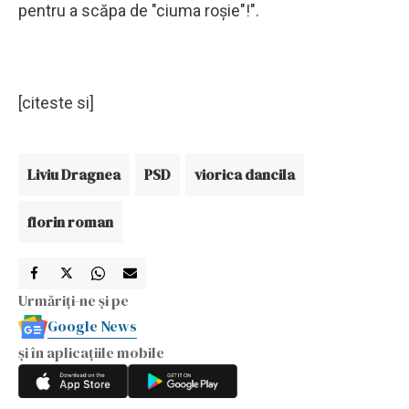
pentru a scăpa de "ciuma roşie"!".
[citeste si]
Liviu Dragnea
PSD
viorica dancila
florin roman
Urmăriți-ne și pe
Google News
și în aplicațiile mobile