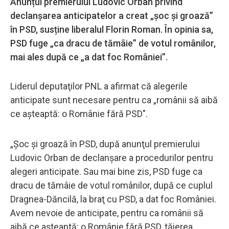
Anunțul premierului Ludovic Orban privind
declanșarea anticipatelor a creat „șoc și groază”
în PSD, susține liberalul Florin Roman. În opinia sa,
PSD fuge „ca dracu de tămâie” de votul românilor,
mai ales după ce „a dat foc României”.
Liderul deputaţilor PNL a afirmat că alegerile
anticipate sunt necesare pentru ca „românii să aibă
ce aşteaptă: o Românie fără PSD".
„Şoc şi groază în PSD, după anunţul premierului
Ludovic Orban de declanşare a procedurilor pentru
alegeri anticipate. Sau mai bine zis, PSD fuge ca
dracu de tămâie de votul românilor, după ce cuplul
Dragnea-Dăncilă, la braţ cu PSD, a dat foc României.
Avem nevoie de anticipate, pentru ca românii să
aibă ce aşteaptă: o Românie fără PSD, tăierea