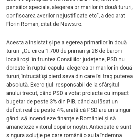
pensiilor speciale, alegerea primarilor în două tururi,
confiscarea averilor nejustificate etc", a declarat
Florin Roman, citat de News.ro.
Acesta a insistat și pe alegerea primarilor în două
tururi: „Cu circa 1.700 de primari şi 28 de baroni
locali roşii în fruntea Consiliilor judeţene, PSD nu
doreşte în ruptul capului alegerea primarilor în două
tururi, întrucât îşi pierd seva din care îşi trag puterea
absolută. Exerciţiul iresponsabil de la sfârşitul
anului trecut, când PSD a votat proiecte cu impact
bugetar de peste 3% din PIB, când au lăsat un
deficit real de peste 4%, arată că PSD are un singur
gând: să incendieze finanţele României şi să
amaneteze viitorul copiilor noştri. Anticipatele sunt
singura soluţie pe care românii o au la îndemna