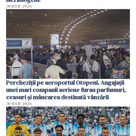
30 IULIE 2026
Percheziții pe aeroportul Otopeni. Angajații
unei mari companii aeriene furau parfumuri,
ceasuri și mâncarea destinată vânzării
30 IULIE 2026