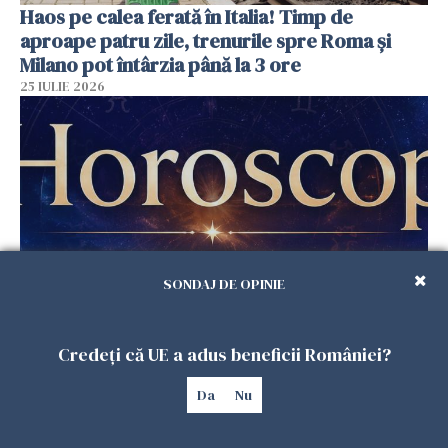
Haos pe calea ferată în Italia! Timp de
aproape patru zile, trenurile spre Roma și
Milano pot întârzia până la 3 ore
25 IULIE 2026
SONDAJ DE OPINIE
Horoscop duminică, 26 iulie. Astrele
Credeți că UE a adus beneficii României?
răstoarnă calculele pentru unele zodii
25 IULIE 2026
Da
Nu