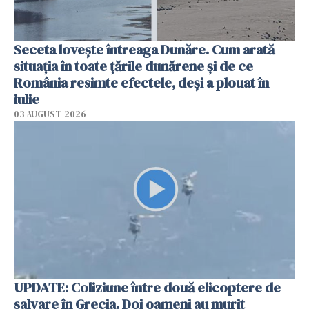
Seceta lovește întreaga Dunăre. Cum arată
situația în toate țările dunărene și de ce
România resimte efectele, deși a plouat în
iulie
03 AUGUST 2026
UPDATE: Coliziune între două elicoptere de
salvare în Grecia. Doi oameni au murit