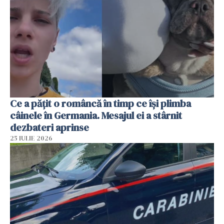
Ce a pățit o româncă în timp ce își plimba
câinele în Germania. Mesajul ei a stârnit
dezbateri aprinse
25 IULIE 2026