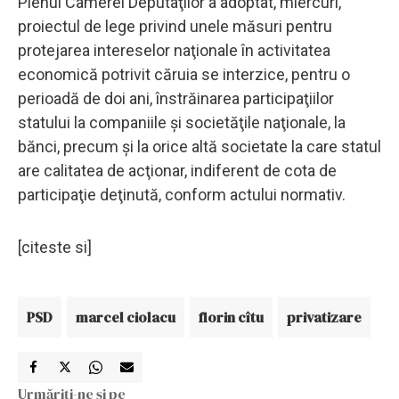
Plenul Camerei Deputaţilor a adoptat, miercuri,
proiectul de lege privind unele măsuri pentru
protejarea intereselor naţionale în activitatea
economică potrivit căruia se interzice, pentru o
perioadă de doi ani, înstrăinarea participaţiilor
statului la companiile şi societăţile naţionale, la
bănci, precum şi la orice altă societate la care statul
are calitatea de acţionar, indiferent de cota de
participaţie deţinută, conform actului normativ.
[citeste si]
PSD
marcel ciolacu
florin cîtu
privatizare
Urmăriți-ne și pe