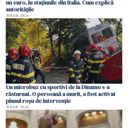
un euro, în stațiunile din Italia. Cum explică
autoritățile
31 IULIE 2026
Un microbuz cu sportivi de la Dinamo s-a
răsturnat. O persoană a murit, a fost activat
planul roșu de intervenție
31 IULIE 2026