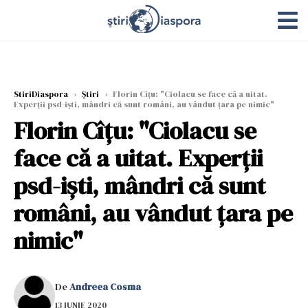
StiriDiaspora
›
Știri
›
Florin Cîţu: "Ciolacu se face că a uitat.
Experţii psd-işti, mândri că sunt români, au vândut ţara pe nimic"
Florin Cîţu: "Ciolacu se
face că a uitat. Experţii
psd-işti, mândri că sunt
români, au vândut ţara pe
nimic"
De
Andreea Cosma
13 IUNIE 2020