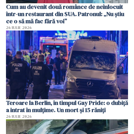
Cum au devenit două românce de neînlocuit
într-un restaurant din SUA. Patronul: „Nu știu
ce o să mă fac fără voi”
26 IULIE 2026
Teroare la Berlin, în timpul Gay Pride: o dubiță
a intrat în mulțime. Un mort și 15 răniți
26 IULIE 2026