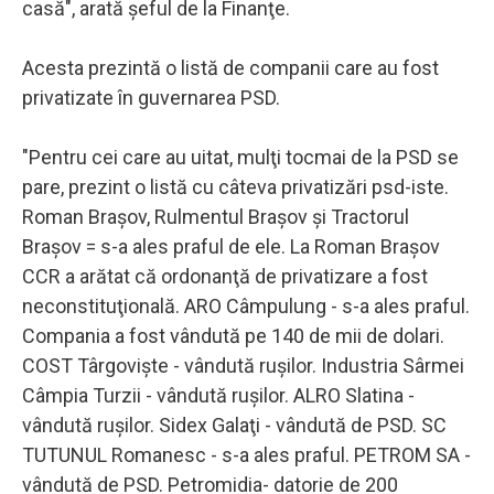
casă", arată şeful de la Finanţe.
Acesta prezintă o listă de companii care au fost
privatizate în guvernarea PSD.
"Pentru cei care au uitat, mulţi tocmai de la PSD se
pare, prezint o listă cu câteva privatizări psd-iste.
Roman Braşov, Rulmentul Braşov şi Tractorul
Braşov = s-a ales praful de ele. La Roman Braşov
CCR a arătat că ordonanţă de privatizare a fost
neconstituţională. ARO Câmpulung - s-a ales praful.
Compania a fost vândută pe 140 de mii de dolari.
COST Târgovişte - vândută ruşilor. Industria Sârmei
Câmpia Turzii - vândută ruşilor. ALRO Slatina -
vândută ruşilor. Sidex Galaţi - vândută de PSD. SC
TUTUNUL Romanesc - s-a ales praful. PETROM SA -
vândută de PSD. Petromidia- datorie de 200