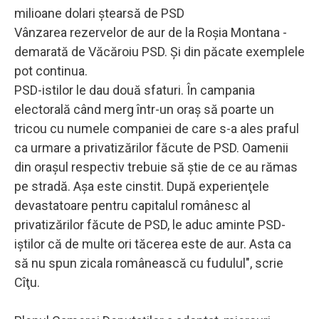
milioane dolari ştearsă de PSD
Vânzarea rezervelor de aur de la Roşia Montana -
demarată de Văcăroiu PSD. Şi din păcate exemplele
pot continua.
PSD-istilor le dau două sfaturi. În campania
electorală când merg într-un oraş să poarte un
tricou cu numele companiei de care s-a ales praful
ca urmare a privatizărilor făcute de PSD. Oamenii
din oraşul respectiv trebuie să ştie de ce au rămas
pe stradă. Aşa este cinstit. După experienţele
devastatoare pentru capitalul românesc al
privatizărilor făcute de PSD, le aduc aminte PSD-
iştilor că de multe ori tăcerea este de aur. Asta ca
să nu spun zicala românească cu fudulul", scrie
Cîţu.