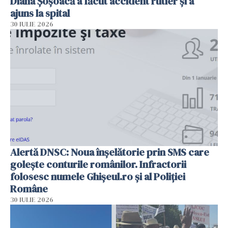
Diana Șoșoacă a făcut accident rutier și a
ajuns la spital
30 IULIE 2026
Alertă DNSC: Noua înșelătorie prin SMS care
golește conturile românilor. Infractorii
folosesc numele Ghișeul.ro și al Poliției
Române
30 IULIE 2026