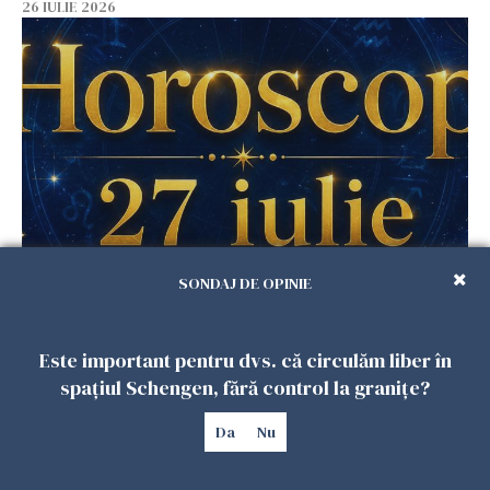
26 IULIE 2026
Horoscop 27 iulie. Lunea care schimbă ritmul
SONDAJ DE OPINIE
săptămânii. Universul deschide uși
neașteptate pentru unele zodii
Este important pentru dvs. că circulăm liber în
26 IULIE 2026
spațiul Schengen, fără control la granițe?
Da
Nu