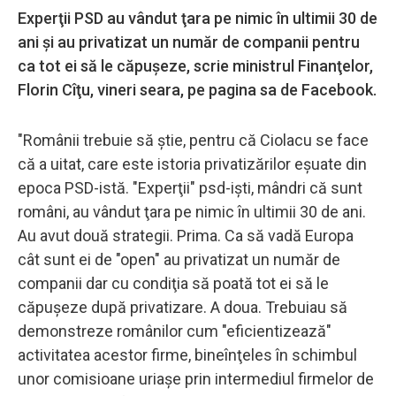
Experţii PSD au vândut ţara pe nimic în ultimii 30 de
ani şi au privatizat un număr de companii pentru
ca tot ei să le căpuşeze, scrie ministrul Finanţelor,
Florin Cîţu, vineri seara, pe pagina sa de Facebook.
"Românii trebuie să ştie, pentru că Ciolacu se face
că a uitat, care este istoria privatizărilor eşuate din
epoca PSD-istă. "Experţii" psd-işti, mândri că sunt
români, au vândut ţara pe nimic în ultimii 30 de ani.
Au avut două strategii. Prima. Ca să vadă Europa
cât sunt ei de "open" au privatizat un număr de
companii dar cu condiţia să poată tot ei să le
căpuşeze după privatizare. A doua. Trebuiau să
demonstreze românilor cum "eficientizează"
activitatea acestor firme, bineînţeles în schimbul
unor comisioane uriaşe prin intermediul firmelor de