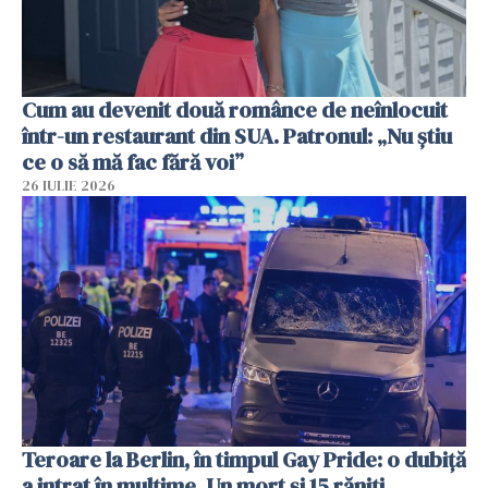
Cum au devenit două românce de neînlocuit
într-un restaurant din SUA. Patronul: „Nu știu
ce o să mă fac fără voi”
26 IULIE 2026
Teroare la Berlin, în timpul Gay Pride: o dubiță
a intrat în mulțime. Un mort și 15 răniți