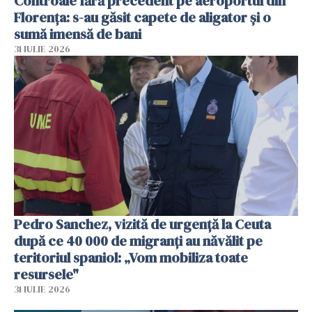
Controale fără precedent pe aeroportul din
Florența: s-au găsit capete de aligator și o
sumă imensă de bani
31 IULIE 2026
Pedro Sanchez, vizită de urgență la Ceuta
după ce 40 000 de migranți au năvălit pe
teritoriul spaniol: „Vom mobiliza toate
resursele"
31 IULIE 2026