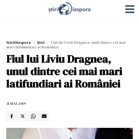
StiriDiaspora
›
Știri
›
Fiul lui Liviu Dragnea, unul dintre cei mai
mari latifundiari ai României
Fiul lui Liviu Dragnea,
unul dintre cei mai mari
latifundiari ai României
31 MAI 2019