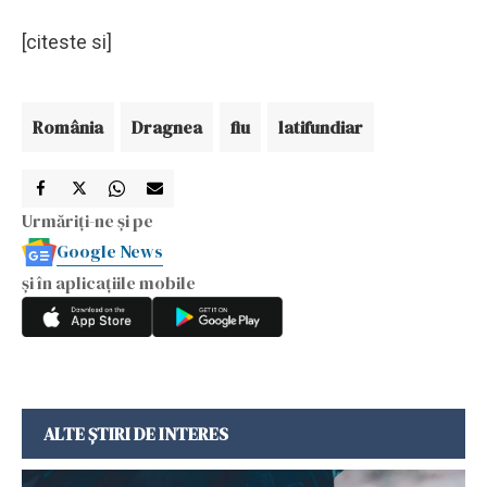
[citeste si]
România
Dragnea
fiu
latifundiar
Urmăriți-ne și pe
Google News
și în aplicațiile mobile
ALTE ȘTIRI DE INTERES