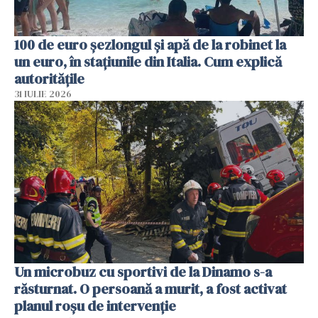
100 de euro șezlongul și apă de la robinet la
un euro, în stațiunile din Italia. Cum explică
autoritățile
31 IULIE 2026
Un microbuz cu sportivi de la Dinamo s-a
răsturnat. O persoană a murit, a fost activat
planul roșu de intervenție