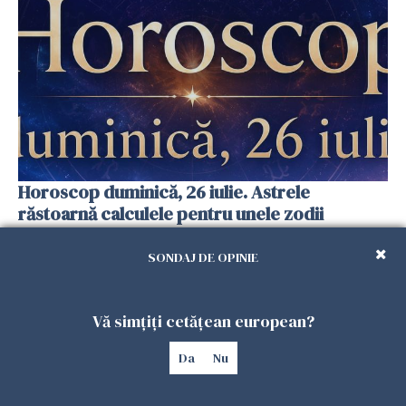
Horoscop duminică, 26 iulie. Astrele
răstoarnă calculele pentru unele zodii
25 IULIE 2026
SONDAJ DE OPINIE
Vă simțiți cetățean european?
Da
Nu