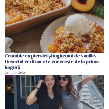
Crumble cu piersici și înghețată de vanilie.
Desertul verii care te cucerește de la prima
lingură
26 IULIE 2026