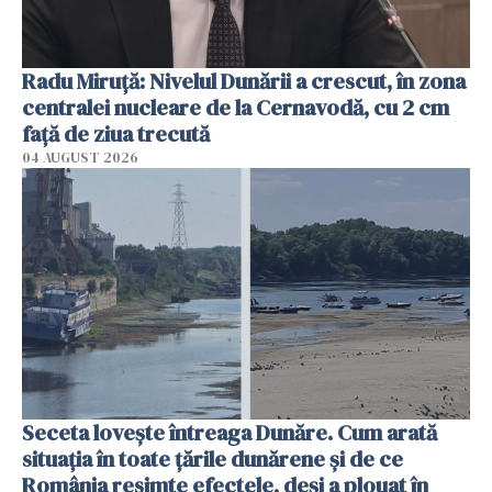
Radu Miruţă: Nivelul Dunării a crescut, în zona
centralei nucleare de la Cernavodă, cu 2 cm
faţă de ziua trecută
04 AUGUST 2026
Seceta lovește întreaga Dunăre. Cum arată
situația în toate țările dunărene și de ce
România resimte efectele, deși a plouat în