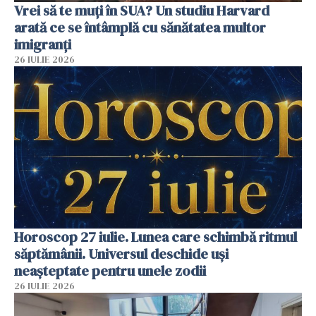
Vrei să te muți în SUA? Un studiu Harvard
arată ce se întâmplă cu sănătatea multor
imigranți
26 IULIE 2026
Horoscop 27 iulie. Lunea care schimbă ritmul
săptămânii. Universul deschide uși
neașteptate pentru unele zodii
26 IULIE 2026