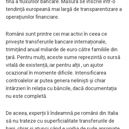
fină a fluxurilor bancare. Măsura se înscrie într-o
tendință europeană mai largă de transparentizare a
operațiunilor financiare.
Românii sunt printre cei mai activi în ceea ce
privește transferurile bancare internaționale,
trimițând anual miliarde de euro către familiile din
țară. Pentru mulți, aceste sume reprezintă o sursă
vitală de existență, iar pentru alții , un ajutor
ocazional în momente dificile. Intensificarea
controalelor ar putea genera neliniști și chiar
întârzieri în relația cu băncile, dacă documentația
nu este completă.
De aceea, experții îi îndeamnă pe românii din Italia
să nu trateze cu superficialitate transferurile de
bani, chiar și atunci când e vorba de rude apropiate.