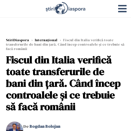
StiriDiaspora
›
Internațional
›
Fiscul din Italia verifică toate
transferurile de bani din țară. Când încep controalele și ce trebuie să
facă românii
Fiscul din Italia verifică
toate transferurile de
bani din țară. Când încep
controalele și ce trebuie
să facă românii
De
Bogdan Bolojan