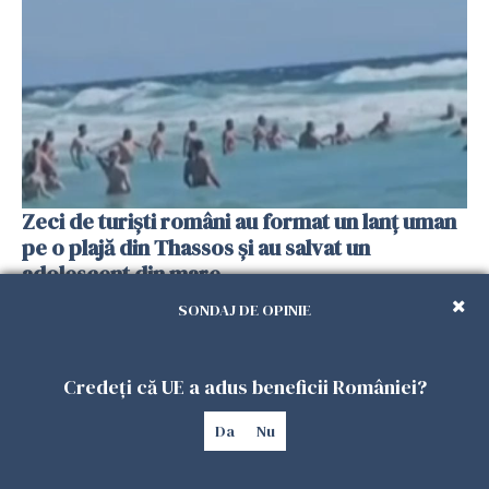
Zeci de turiști români au format un lanț uman
pe o plajă din Thassos și au salvat un
adolescent din mare
04 AUGUST 2026
SONDAJ DE OPINIE
Credeți că UE a adus beneficii României?
Da
Nu