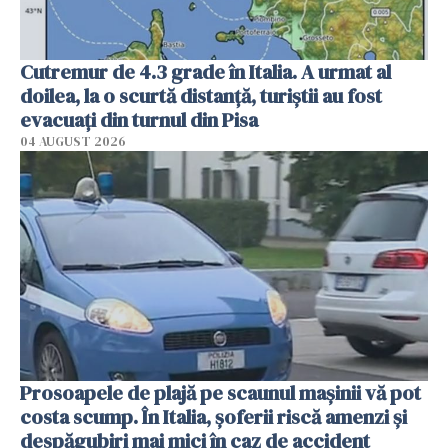
Cutremur de 4.3 grade în Italia. A urmat al
doilea, la o scurtă distanță, turiștii au fost
evacuați din turnul din Pisa
04 AUGUST 2026
Prosoapele de plajă pe scaunul mașinii vă pot
costa scump. În Italia, șoferii riscă amenzi și
despăgubiri mai mici în caz de accident