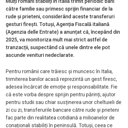
Mulți români stabiliți în Italia trimit periodic bani
către familie sau primesc sprijin financiar de la
rude și prieteni, considerând aceste transferuri
gesturi firești. Totuși, Agenția Fiscală italiană
(Agenzia delle Entrate) a anunțat că, începând din
2025, va monitoriza mult mai strict astfel de
tranzacții, suspectând că unele dintre ele pot
ascunde venituri nedeclarate.
Pentru românii care trăiesc și muncesc în Italia,
trimiterea banilor acasă reprezintă un gest firesc,
adesea încărcat de emoție și responsabilitate. Fie
că este vorba despre sprijin pentru părinți, ajutor
pentru studii sau chiar susținerea unor cheltuieli de
zi cu zi, transferurile bancare către rude și prieteni
fac parte din realitatea cotidiană a milioanelor de
conaționali stabiliți în peninsulă. Totuși, ceea ce