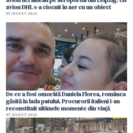
avion ucrainean pe aeroportul din Leipzig. Un
avion DHL s-a ciocnit în aer cu un obiect
05 AUGUST 2026
De ce a fost omorâtă Daniela Florea, românca
găsită în lada patului. Procurorii italieni i-au
reconstituit ultimele momente din viață
05 AUGUST 2026