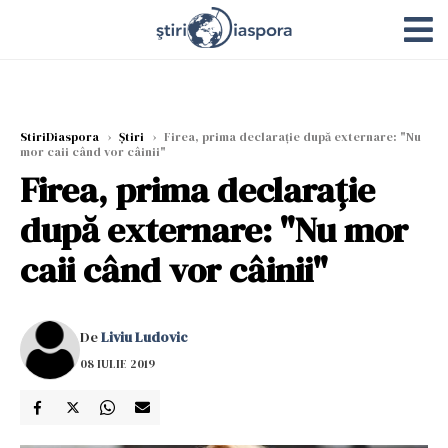
StiriDiaspora
›
Știri
›
Firea, prima declarație după externare: "Nu
mor caii când vor câinii"
Firea, prima declarație
după externare: "Nu mor
caii când vor câinii"
De
Liviu Ludovic
08 IULIE 2019