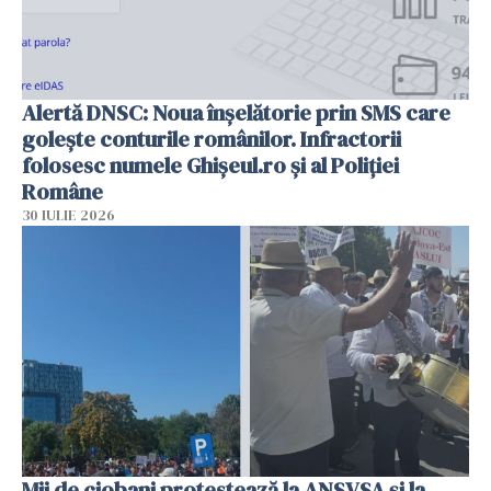
Alertă DNSC: Noua înșelătorie prin SMS care
golește conturile românilor. Infractorii
folosesc numele Ghișeul.ro și al Poliției
Române
30 IULIE 2026
Mii de ciobani protestează la ANSVSA și la