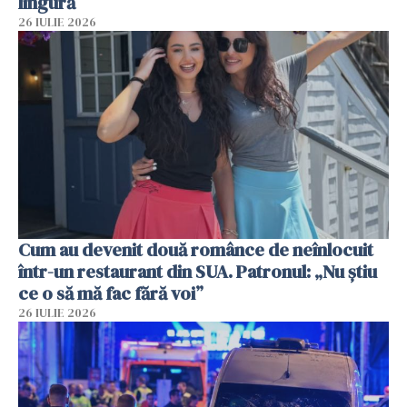
lingură
26 IULIE 2026
Cum au devenit două românce de neînlocuit
într-un restaurant din SUA. Patronul: „Nu știu
ce o să mă fac fără voi”
26 IULIE 2026