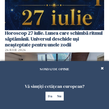
Horoscop 27 iulie. Lunea care schimbă ritmul
săptămânii. Universul deschide uși
neașteptate pentru unele zodii
26 IULIE 2026
SONDAJ DE OPINIE
Vă simțiți cetățean european?
Da
Nu