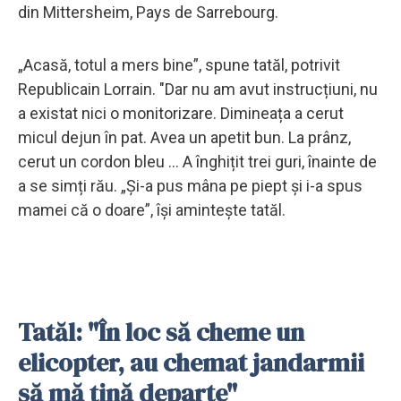
din Mittersheim, Pays de Sarrebourg.
„Acasă, totul a mers bine”, spune tatăl, potrivit
Republicain Lorrain. "Dar nu am avut instrucțiuni, nu
a existat nici o monitorizare. Dimineața a cerut
micul dejun în pat. Avea un apetit bun. La prânz,
cerut un cordon bleu ... A înghițit trei guri, înainte de
a se simți rău. „Și-a pus mâna pe piept și i-a spus
mamei că o doare”, își amintește tatăl.
Tatăl: "În loc să cheme un
elicopter, au chemat jandarmii
să mă ţină departe"