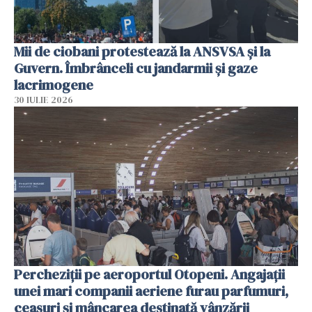
Mii de ciobani protestează la ANSVSA și la
Guvern. Îmbrânceli cu jandarmii și gaze
lacrimogene
30 IULIE 2026
Percheziții pe aeroportul Otopeni. Angajații
unei mari companii aeriene furau parfumuri,
ceasuri și mâncarea destinată vânzării