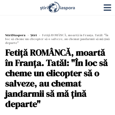
StiriDiaspora
›
Știri
›
Fetiţă ROMÂNCĂ, moartă în Franţa. Tatăl: "În
loc să cheme un elicopter să o salveze, au chemat jandarmii să mă ţină
departe"
Fetiţă ROMÂNCĂ, moartă
în Franţa. Tatăl: "În loc să
cheme un elicopter să o
salveze, au chemat
jandarmii să mă ţină
departe"