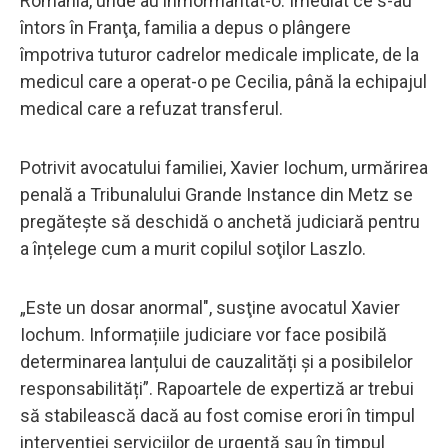
România, unde au înmormântat-o. Imediat ce s-au
întors în Franţa, familia a depus o plângere
împotriva tuturor cadrelor medicale implicate, de la
medicul care a operat-o pe Cecilia, până la echipajul
medical care a refuzat transferul.
Potrivit avocatului familiei, Xavier Iochum, urmărirea
penală a Tribunalului Grande Instance din Metz se
pregătește să deschidă o anchetă judiciară pentru
a înțelege cum a murit copilul soţilor Laszlo.
„Este un dosar anormal", susţine avocatul Xavier
Iochum. Informațiile judiciare vor face posibilă
determinarea lanțului de cauzalități și a posibilelor
responsabilități”. Rapoartele de expertiză ar trebui
să stabilească dacă au fost comise erori în timpul
intervenției serviciilor de urgență sau în timpul