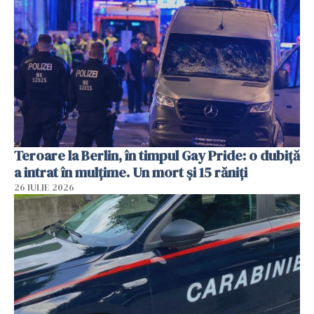
Teroare la Berlin, în timpul Gay Pride: o dubiță
a intrat în mulțime. Un mort și 15 răniți
26 IULIE 2026