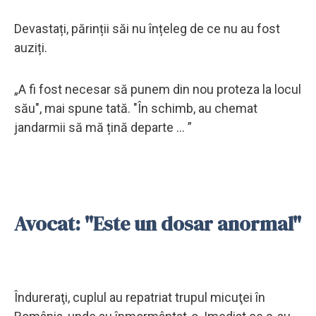
Devastați, părinții săi nu înțeleg de ce nu au fost
auziți.
„A fi fost necesar să punem din nou proteza la locul
său", mai spune tată. "În schimb, au chemat
jandarmii să mă țină departe ... ”
Avocat: "Este un dosar anormal"
Îndureraţi, cuplul au repatriat trupul micuţei în