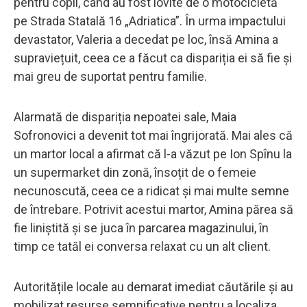
pentru copii, când au fost lovite de o motocicletă
pe Strada Statală 16 „Adriatica”. În urma impactului
devastator, Valeria a decedat pe loc, însă Amina a
supraviețuit, ceea ce a făcut ca dispariția ei să fie și
mai greu de suportat pentru familie.
Alarmată de dispariția nepoatei sale, Maia
Sofronovici a devenit tot mai îngrijorată. Mai ales că
un martor local a afirmat că l-a văzut pe Ion Spînu la
un supermarket din zonă, însoțit de o femeie
necunoscută, ceea ce a ridicat și mai multe semne
de întrebare. Potrivit acestui martor, Amina părea să
fie liniștită și se juca în parcarea magazinului, în
timp ce tatăl ei conversa relaxat cu un alt client.
Autoritățile locale au demarat imediat căutările și au
mobilizat resurse semnificative pentru a localiza