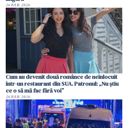
26 IULIE 2026
Cum au devenit două românce de neînlocuit
într-un restaurant din SUA. Patronul: „Nu știu
ce o să mă fac fără voi”
26 IULIE 2026