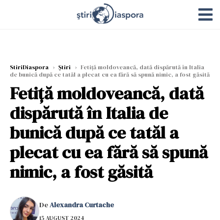
StiriDiaspora
›
Știri
›
Fetiță moldoveancă, dată dispărută în Italia
de bunică după ce tatăl a plecat cu ea fără să spună nimic, a fost găsită
Fetiță moldoveancă, dată
dispărută în Italia de
bunică după ce tatăl a
plecat cu ea fără să spună
nimic, a fost găsită
De
Alexandra Curtache
15 AUGUST 2024