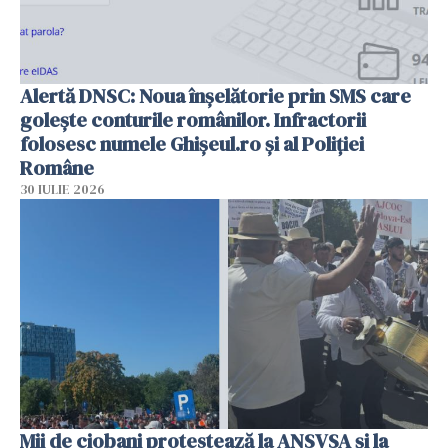
Alertă DNSC: Noua înșelătorie prin SMS care
golește conturile românilor. Infractorii
folosesc numele Ghișeul.ro și al Poliției
Române
30 IULIE 2026
Mii de ciobani protestează la ANSVSA și la