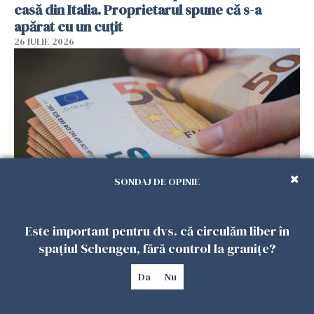
casă din Italia. Proprietarul spune că s-a
apărat cu un cuțit
26 IULIE 2026
SONDAJ DE OPINIE
Menajere și îngrijitori, în vizorul Fiscului din
Este important pentru dvs. că circulăm liber în
Italia. Aproape 500.000 de euro din venituri,
spațiul Schengen, fără control la granițe?
ascunși de autorități
26 IULIE 2026
Da
Nu