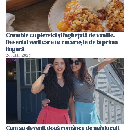
Crumble cu piersici și înghețată de vanilie.
Desertul verii care te cucerește de la prima
lingură
26 IULIE 2026
Cum au devenit două românce de neînlocuit