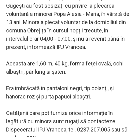
Gugeşti au fost sesizaţi cu privire la plecarea
voluntară a minorei Popa Alesia - Maria, în vârstă de
13 ani. Minora a plecat voluntar de la domiciliul din
comuna Obrejiţa în cursul nopţii trecute, în
intervalul orar 04,00 - 07,00, şi nu a revenit până în
prezent, informează IPJ Vrancea.
Aceasta are 1,60 m, 40 kg, forma feţei ovală, ochi
albaştri, păr lung şi şaten.
Era îmbrăcată în pantaloni negri, tip colanţi, şi
hanorac roz şi purta papuci albaştri.
Cetăţenii care pot furniza orice informaţie în
legătură cu minora sunt rugaţi să contacteze
Dispeceratul IPJ Vrancea, tel. 0237.207.005 sau să