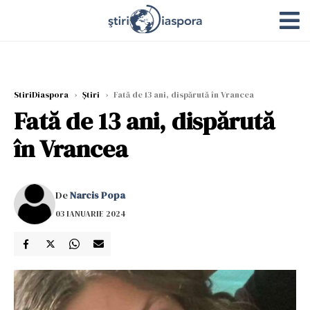
StiriDiaspora
›
Știri
›
Fată de 13 ani, dispărută în Vrancea
Fată de 13 ani, dispărută
în Vrancea
De
Narcis Popa
03 IANUARIE 2024