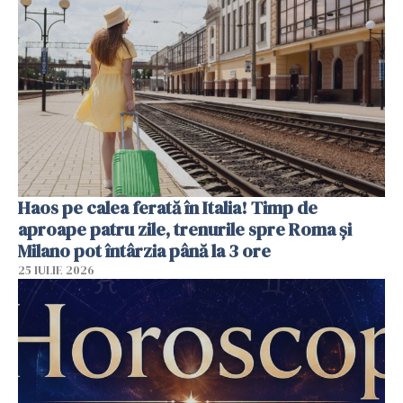
Haos pe calea ferată în Italia! Timp de
aproape patru zile, trenurile spre Roma și
Milano pot întârzia până la 3 ore
25 IULIE 2026