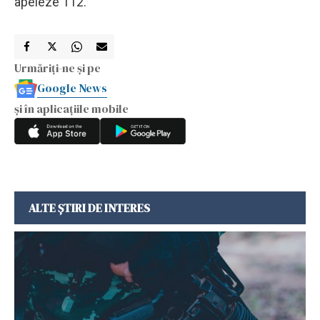
apeleze 112.
Urmăriți-ne și pe
Google News
și în aplicațiile mobile
ALTE ȘTIRI DE INTERES