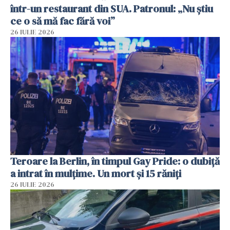
într-un restaurant din SUA. Patronul: „Nu știu
ce o să mă fac fără voi”
26 IULIE 2026
Teroare la Berlin, în timpul Gay Pride: o dubiță
a intrat în mulțime. Un mort și 15 răniți
26 IULIE 2026