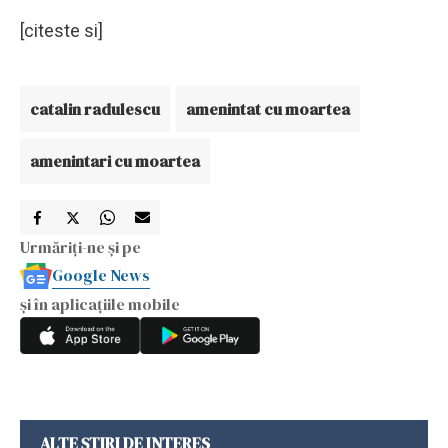
[citeste si]
catalin radulescu
amenintat cu moartea
amenintari cu moartea
Urmăriți-ne și pe
Google News
și în aplicațiile mobile
ALTE ȘTIRI DE INTERES