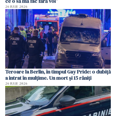
ce o să mă fac fără voi”
26 IULIE 2026
Teroare la Berlin, în timpul Gay Pride: o dubiță
a intrat în mulțime. Un mort și 15 răniți
26 IULIE 2026