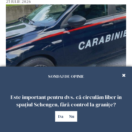
25 IULIE 2026
Româncă din Italia, acuzată că și-a lăsat copiii
SONDAJ DE OPINIE
singuri în casă pentru a merge la mall. Vecinii
au dat alarma
Este important pentru dvs. că circulăm liber în
25 IULIE 2026
spațiul Schengen, fără control la granițe?
Da
Nu