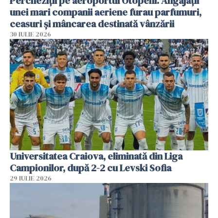
Percheziții pe aeroportul Otopeni. Angajații
unei mari companii aeriene furau parfumuri,
ceasuri și mâncarea destinată vânzării
30 IULIE 2026
Universitatea Craiova, eliminată din Liga
Campionilor, după 2-2 cu Levski Sofia
29 IULIE 2026