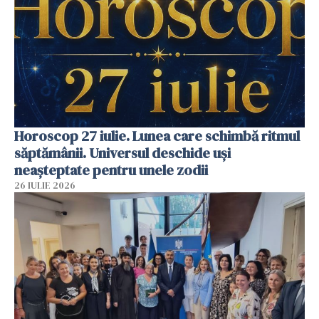
Horoscop 27 iulie. Lunea care schimbă ritmul
săptămânii. Universul deschide uși
neașteptate pentru unele zodii
26 IULIE 2026