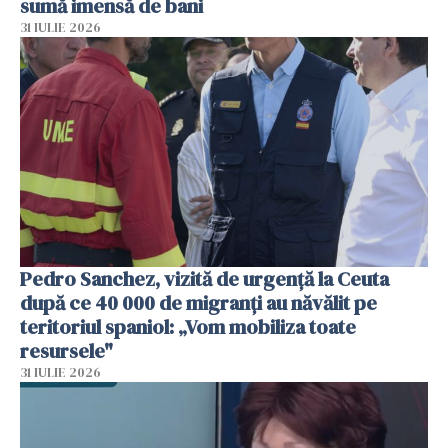
sumă imensă de bani
31 IULIE 2026
Pedro Sanchez, vizită de urgență la Ceuta
după ce 40 000 de migranți au năvălit pe
teritoriul spaniol: „Vom mobiliza toate
resursele"
31 IULIE 2026