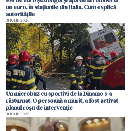
un euro, în stațiunile din Italia. Cum explică
autoritățile
31 IULIE 2026
Un microbuz cu sportivi de la Dinamo s-a
răsturnat. O persoană a murit, a fost activat
planul roșu de intervenție
31 IULIE 2026