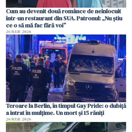
Cum au devenit două românce de neînlocuit
într-un restaurant din SUA. Patronul: „Nu știu
ce o să mă fac fără voi”
26 IULIE 2026
Teroare la Berlin, în timpul Gay Pride: o dubiță
a intrat în mulțime. Un mort și 15 răniți
26 IULIE 2026