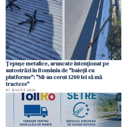
Țepușe metalice, aruncate intenționat pe
autostrăzi în România de "baieții cu
platforme": "Mi-au cerut 1200 lei să mă
tracteze"
07 AUGUST 2026