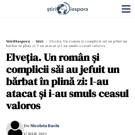
StiriDiaspora
›
Știri
›
Elveția. Un român și complicii săi au jefuit un
bărbat în plină zi: l-au atacat și i-au smuls ceasul valoros
Elveția. Un român și
complicii săi au jefuit un
bărbat în plină zi: l-au
atacat și i-au smuls ceasul
valoros
De
Nicoleta Baciu
17 IULIE 2023