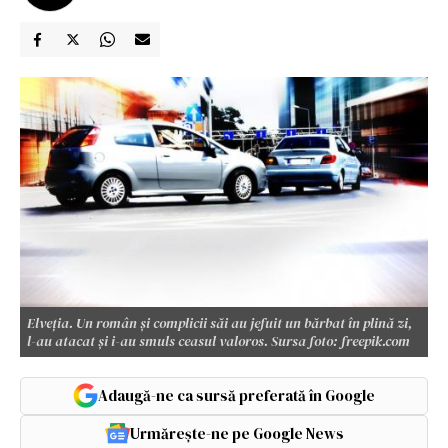
Elveția. Un român și complicii săi au jefuit un bărbat în plină zi,
l-au atacat și i-au smuls ceasul valoros. Sursa foto: freepik.com
Adaugă-ne ca sursă preferată în Google
Urmărește-ne pe Google News