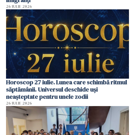
imigranți
26 IULIE 2026
Horoscop 27 iulie. Lunea care schimbă ritmul
săptămânii. Universul deschide uși
neașteptate pentru unele zodii
26 IULIE 2026