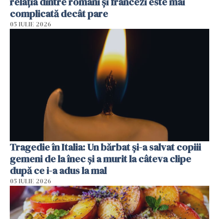
relația dintre români și francezi este mai
complicată decât pare
05 IULIE 2026
Tragedie în Italia: Un bărbat și-a salvat copiii
gemeni de la înec și a murit la câteva clipe
după ce i-a adus la mal
05 IULIE 2026