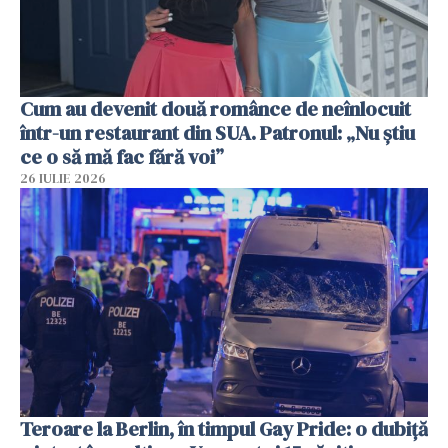
Cum au devenit două românce de neînlocuit
într-un restaurant din SUA. Patronul: „Nu știu
ce o să mă fac fără voi”
26 IULIE 2026
Teroare la Berlin, în timpul Gay Pride: o dubiță