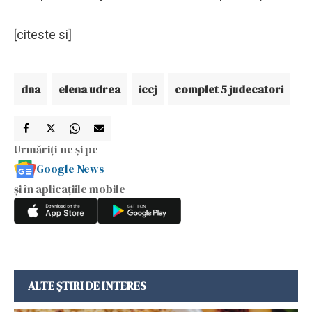
[citeste si]
dna
elena udrea
iccj
complet 5 judecatori
Urmăriți-ne și pe
Google News
și în aplicațiile mobile
ALTE ȘTIRI DE INTERES