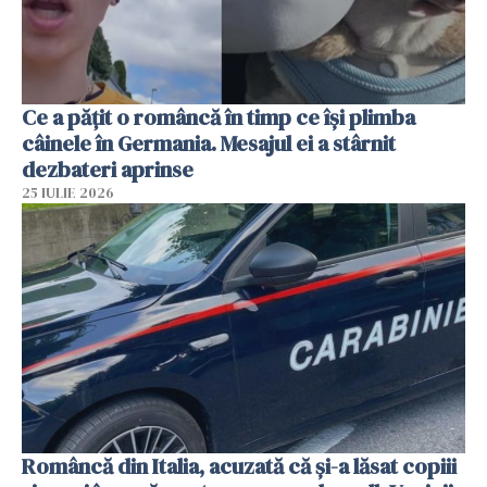
Ce a pățit o româncă în timp ce își plimba
câinele în Germania. Mesajul ei a stârnit
dezbateri aprinse
25 IULIE 2026
Româncă din Italia, acuzată că și-a lăsat copiii