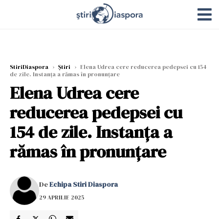
StiriDiaspora
›
Știri
›
Elena Udrea cere reducerea pedepsei cu 154
de zile. Instanţa a rămas în pronunţare
Elena Udrea cere
reducerea pedepsei cu
154 de zile. Instanţa a
rămas în pronunţare
De
Echipa Stiri Diaspora
29 APRILIE 2025