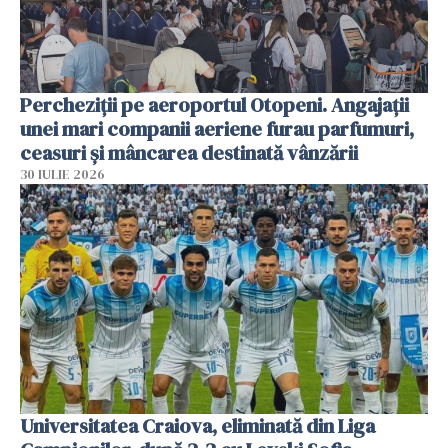
Percheziții pe aeroportul Otopeni. Angajații
unei mari companii aeriene furau parfumuri,
ceasuri și mâncarea destinată vânzării
30 IULIE 2026
Universitatea Craiova, eliminată din Liga