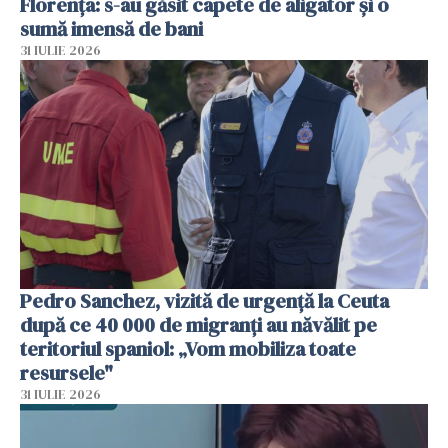
Florența: s-au găsit capete de aligator și o
sumă imensă de bani
31 IULIE 2026
Pedro Sanchez, vizită de urgență la Ceuta
după ce 40 000 de migranți au năvălit pe
teritoriul spaniol: „Vom mobiliza toate
resursele"
31 IULIE 2026