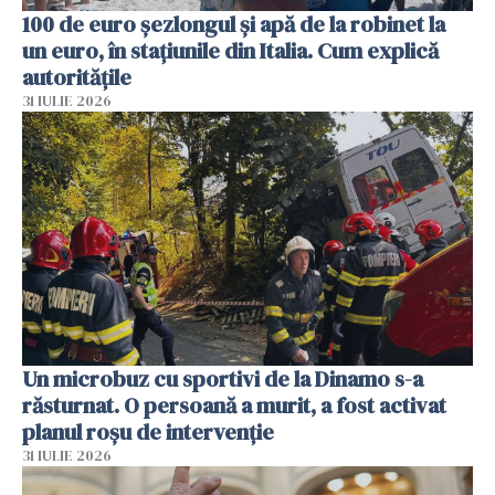
100 de euro șezlongul și apă de la robinet la
un euro, în stațiunile din Italia. Cum explică
autoritățile
31 IULIE 2026
Un microbuz cu sportivi de la Dinamo s-a
răsturnat. O persoană a murit, a fost activat
planul roșu de intervenție
31 IULIE 2026