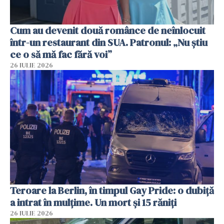
Cum au devenit două românce de neînlocuit
într-un restaurant din SUA. Patronul: „Nu știu
ce o să mă fac fără voi”
26 IULIE 2026
Teroare la Berlin, în timpul Gay Pride: o dubiță
a intrat în mulțime. Un mort și 15 răniți
26 IULIE 2026