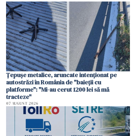
Țepușe metalice, aruncate intenționat pe
autostrăzi în România de "baieții cu
platforme": "Mi-au cerut 1200 lei să mă
tracteze"
07 AUGUST 2026