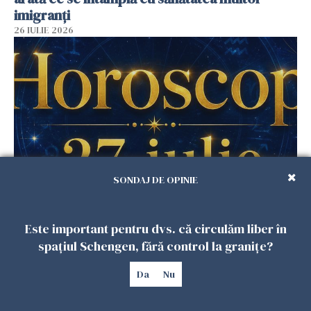
imigranți
26 IULIE 2026
SONDAJ DE OPINIE
Horoscop 27 iulie. Lunea care schimbă ritmul
săptămânii. Universul deschide uși
Este important pentru dvs. că circulăm liber în
neașteptate pentru unele zodii
spațiul Schengen, fără control la granițe?
26 IULIE 2026
Da
Nu