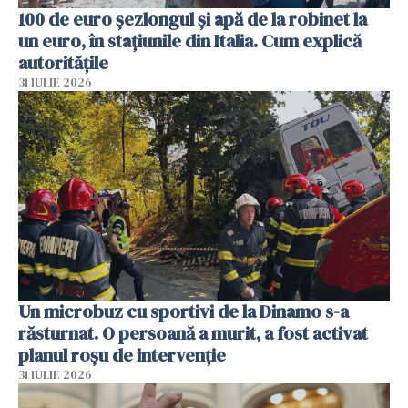
100 de euro șezlongul și apă de la robinet la
un euro, în stațiunile din Italia. Cum explică
autoritățile
31 IULIE 2026
Un microbuz cu sportivi de la Dinamo s-a
răsturnat. O persoană a murit, a fost activat
planul roșu de intervenție
31 IULIE 2026