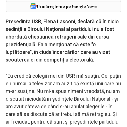
Urmărește-ne pe Google News
Preşedinta USR, Elena Lasconi, declară că în nicio
şedinţă a Biroului Naţional al partidului nu a fost
abordată chestiunea retragerii sale din cursa
prezidenţială. Ea a menţionat că este "o
luptătoare", în ciuda încercărilor care au vizat
scoaterea ei din competiţia electorală.
"Eu cred că colegii mei din USR mă susţin. Cel puţin
eu numai la televizor am auzit că există unii care nu
m-ar susţine. Nu mi-a spus nimeni vreodată, nu am
discutat niciodată în şedinţele Biroului Naţional - şi
am avut câteva de când s-au anulat alegerile - în
care să se discute că ar trebui să mă retrag eu. Şi
ar fi ciudat, pentru că sunt şi preşedintele partidului