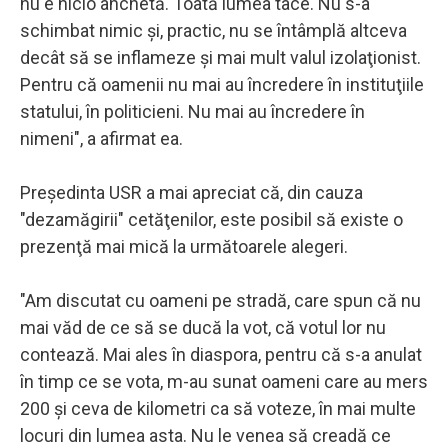
nu e nicio anchetă. Toată lumea tace. Nu s-a
schimbat nimic şi, practic, nu se întâmplă altceva
decât să se inflameze şi mai mult valul izolaţionist.
Pentru că oamenii nu mai au încredere în instituţiile
statului, în politicieni. Nu mai au încredere în
nimeni", a afirmat ea.
Preşedinta USR a mai apreciat că, din cauza
"dezamăgirii" cetăţenilor, este posibil să existe o
prezenţă mai mică la următoarele alegeri.
"Am discutat cu oameni pe stradă, care spun că nu
mai văd de ce să se ducă la vot, că votul lor nu
contează. Mai ales în diaspora, pentru că s-a anulat
în timp ce se vota, m-au sunat oameni care au mers
200 şi ceva de kilometri ca să voteze, în mai multe
locuri din lumea asta. Nu le venea să creadă ce