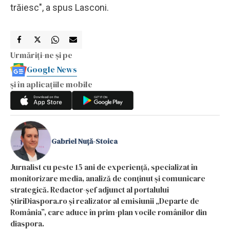
trăiesc", a spus Lasconi.
Urmăriți-ne și pe
Google News
și în aplicațiile mobile
Gabriel Nuță-Stoica
Jurnalist cu peste 15 ani de experiență, specializat în
monitorizare media, analiză de conținut și comunicare
strategică. Redactor-șef adjunct al portalului
ȘtiriDiaspora.ro și realizator al emisiunii „Departe de
România”, care aduce în prim-plan vocile românilor din
diaspora.