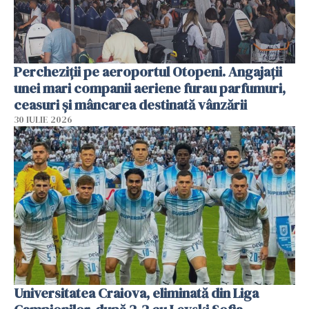
Percheziții pe aeroportul Otopeni. Angajații
unei mari companii aeriene furau parfumuri,
ceasuri și mâncarea destinată vânzării
30 IULIE 2026
Universitatea Craiova, eliminată din Liga