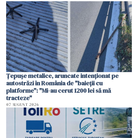
Țepușe metalice, aruncate intenționat pe
autostrăzi în România de "baieții cu
platforme": "Mi-au cerut 1200 lei să mă
tracteze"
07 AUGUST 2026