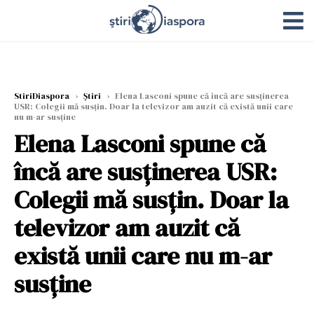
StiriDiaspora
›
Știri
›
Elena Lasconi spune că încă are susținerea
USR: Colegii mă susţin. Doar la televizor am auzit că există unii care
nu m-ar susţine
Elena Lasconi spune că
încă are susținerea USR:
Colegii mă susţin. Doar la
televizor am auzit că
există unii care nu m-ar
susţine