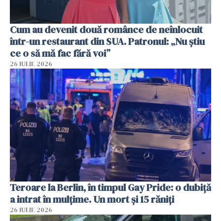
Cum au devenit două românce de neînlocuit
într-un restaurant din SUA. Patronul: „Nu știu
ce o să mă fac fără voi”
26 IULIE 2026
Teroare la Berlin, în timpul Gay Pride: o dubiță
a intrat în mulțime. Un mort și 15 răniți
26 IULIE 2026