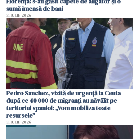
Florența: s-au găsit capete de aligator și o
sumă imensă de bani
31 IULIE 2026
Pedro Sanchez, vizită de urgență la Ceuta
după ce 40 000 de migranți au năvălit pe
teritoriul spaniol: „Vom mobiliza toate
resursele"
31 IULIE 2026