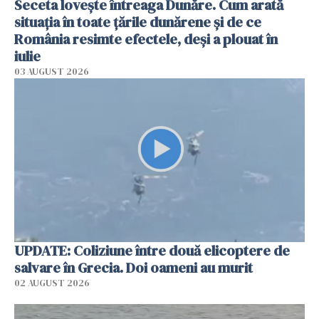
Seceta lovește întreaga Dunăre. Cum arată
situația în toate țările dunărene și de ce
România resimte efectele, deși a plouat în
iulie
03 AUGUST 2026
UPDATE: Coliziune între două elicoptere de
salvare în Grecia. Doi oameni au murit
02 AUGUST 2026