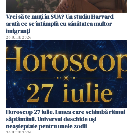
Vrei să te muți în SUA? Un studiu Harvard
arată ce se întâmplă cu sănătatea multor
imigranți
26 IULIE 2026
Horoscop 27 iulie. Lunea care schimbă ritmul
săptămânii. Universul deschide uși
neașteptate pentru unele zodii
26 IULIE 2026