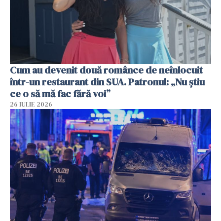
Cum au devenit două românce de neînlocuit
într-un restaurant din SUA. Patronul: „Nu știu
ce o să mă fac fără voi”
26 IULIE 2026