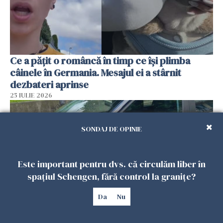
Ce a pățit o româncă în timp ce își plimba
câinele în Germania. Mesajul ei a stârnit
dezbateri aprinse
25 IULIE 2026
SONDAJ DE OPINIE
Este important pentru dvs. că circulăm liber în
spațiul Schengen, fără control la granițe?
Da
Nu
Româncă din Italia, acuzată că și-a lăsat copiii