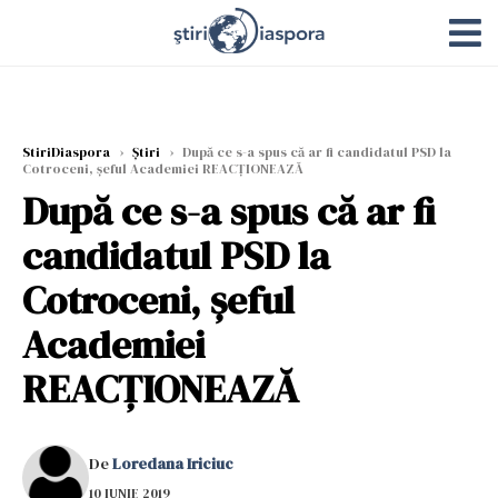
StiriDiaspora
›
Știri
›
După ce s-a spus că ar fi candidatul PSD la
Cotroceni, șeful Academiei REACȚIONEAZĂ
După ce s-a spus că ar fi
candidatul PSD la
Cotroceni, șeful
Academiei
REACȚIONEAZĂ
De
Loredana Iriciuc
10 IUNIE 2019