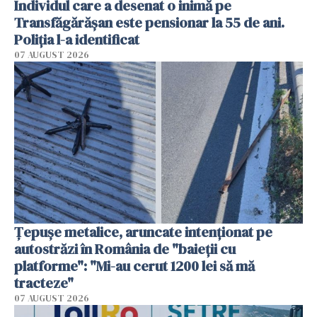
Individul care a desenat o inimă pe
Transfăgărășan este pensionar la 55 de ani.
Poliția l-a identificat
07 AUGUST 2026
Țepușe metalice, aruncate intenționat pe
autostrăzi în România de "baieții cu
platforme": "Mi-au cerut 1200 lei să mă
tracteze"
07 AUGUST 2026