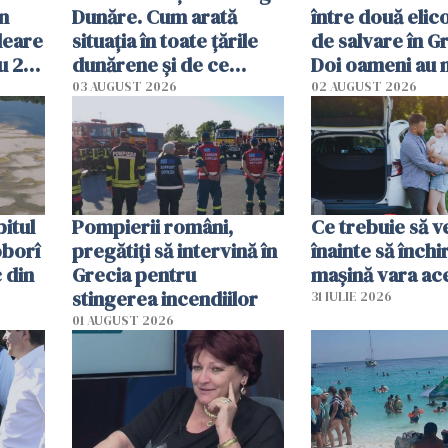
în
Dunăre. Cum arată
între două elic
leare
situația în toate țările
de salvare în Gr
u 2
dunărene și de ce
Doi oameni au 
ecută
România resimte
03 AUGUST 2026
02 AUGUST 2026
efectele, deși a plouat
în iulie
itul
Pompierii români,
Ce trebuie să ve
oborî
pregătiţi să intervină în
înainte să închi
 din
Grecia pentru
mașină vara ac
stingerea incendiilor
31 IULIE 2026
01 AUGUST 2026