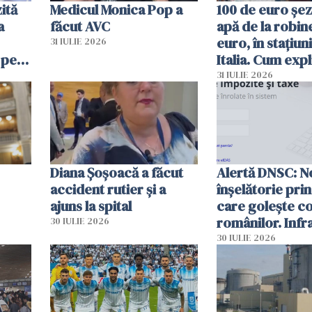
ită
Medicul Monica Pop a
100 de euro șez
a
făcut AVC
apă de la robine
euro, în stațiuni
31 IULIE 2026
 pe
Italia. Cum expl
 „Vom
autoritățile
31 IULIE 2026
Diana Șoșoacă a făcut
Alertă DNSC: N
accident rutier și a
înșelătorie pri
ajuns la spital
care golește co
românilor. Infr
30 IULIE 2026
folosesc numel
30 IULIE 2026
Ghișeul.ro și al 
Române