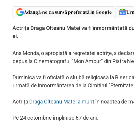
Adaugă-ne ca sursă preferată în Google
Urm
Actriţa Draga Olteanu Matei va fi înmormântată dumi
ei.
Ana Monda, o apropiată a regretatei actriţe, a declarat 
depus la Cinematograful "Mon Amour" din Piatra Neamţ
Duminică va fi oficiată o slujbă religioasă la Biser
urmată de înmormântarea de la Cimitirul "Eternitate
Actriţa
Draga Olteanu Matei a murit
în noaptea de mar
Pe 24 octombrie împlinise 87 de ani.