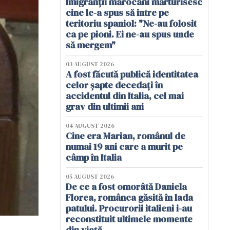
Imigranții marocani mărturisesc
cine le-a spus să intre pe
teritoriu spaniol: "Ne-au folosit
ca pe pioni. Ei ne-au spus unde
să mergem"
03 AUGUST 2026
A fost făcută publică identitatea
celor șapte decedați în
accidentul din Italia, cel mai
grav din ultimii ani
04 AUGUST 2026
Cine era Marian, românul de
numai 19 ani care a murit pe
câmp în Italia
05 AUGUST 2026
De ce a fost omorâtă Daniela
Florea, românca găsită în lada
patului. Procurorii italieni i-au
reconstituit ultimele momente
din viață