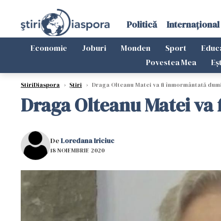
Politică
Internațional
Economie
Joburi
Monden
Sport
Educ
Povestea Mea
Eș
StiriDiaspora
›
Știri
›
Draga Olteanu Matei va fi înmormântată dumi
Draga Olteanu Matei va 
De
Loredana Iriciuc
18 NOIEMBRIE 2020