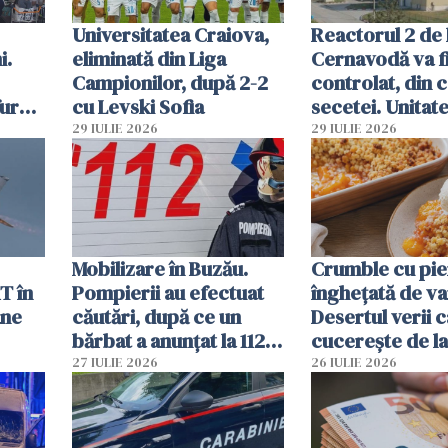
Universitatea Craiova,
Reactorul 2 de 
i.
eliminată din Liga
Cernavodă va fi
Campionilor, după 2-2
controlat, din 
furau
cu Levski Sofia
secetei. Unitate
și
deja oprită
29 IULIE 2026
29 IULIE 2026
ă
Mobilizare în Buzău.
Crumble cu pier
T în
Pompierii au efectuat
înghețată de van
ane
căutări, după ce un
Desertul verii c
bărbat a anunțat la 112
cucerește de l
că a văzut un obiect
lingură
27 IULIE 2026
26 IULIE 2026
luminos