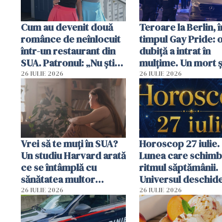
Cum au devenit două
Teroare la Berlin, î
românce de neînlocuit
timpul Gay Pride: 
într-un restaurant din
dubiță a intrat în
SUA. Patronul: „Nu știu
mulțime. Un mort ș
ce o să mă fac fără voi”
răniți
26 IULIE 2026
26 IULIE 2026
Vrei să te muți în SUA?
Horoscop 27 iulie.
Un studiu Harvard arată
Lunea care schim
ce se întâmplă cu
ritmul săptămânii.
sănătatea multor
Universul deschide
imigranți
neașteptate pentr
26 IULIE 2026
26 IULIE 2026
unele zodii