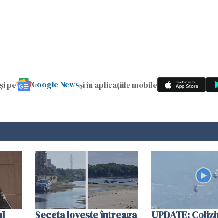
Google News
și pe
și în aplicațiile mobile
ul
Seceta lovește întreaga
UPDATE: Colizi