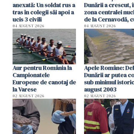
anexată: Un soldat rus a
Dunării a crescut, 
tras în colegii săi apoi a
zona centralei nuc
ucis 3 civili
de la Cernavodă, c
cm faţă de ziua tr
04 AUGUST 2026
04 AUGUST 2026
Aur pentru România la
Apele Române: Deb
Campionatele
Dunării ar putea c
Europene de canotaj de
sub minimul istoric
la Varese
august 2003
02 AUGUST 2026
02 AUGUST 2026