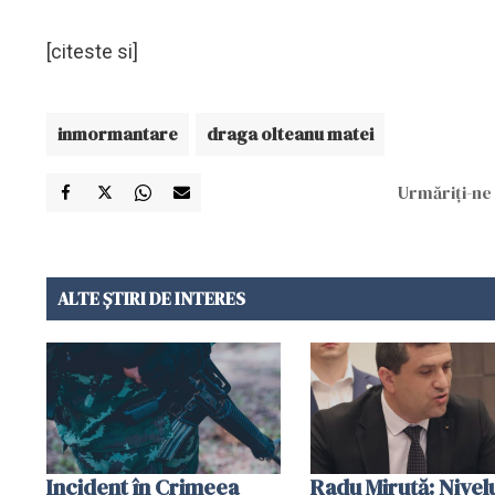
[citeste si]
inmormantare
draga olteanu matei
Urmăriți-ne 
ALTE ȘTIRI DE INTERES
Incident în Crimeea
Radu Miruţă: Nivel