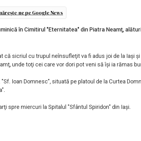
ărește-ne pe Google News
nică în Cimitirul "Eternitatea" din Piatra Neamţ, alături
că sicriul cu trupul neînsufleţit va fi adus joi de la Iaşi şi 
, unde toţi cei care vor dori pot veni să îşi ia rămas bu
ica "Sf. Ioan Domnesc", situată pe platoul de la Curtea Do
a".
ţi spre miercuri la Spitalul "Sfântul Spiridon" din Iaşi.