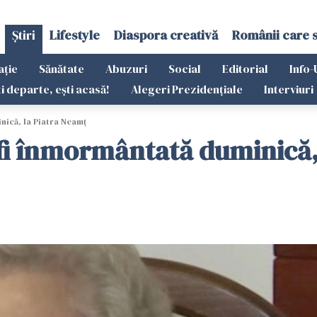
Știri
Lifestyle
Diaspora creativă
Românii care 
ație
Sănătate
Abuzuri
Social
Editorial
Info-
ti departe, ești acasă!
Alegeri Prezidențiale
Interviuri
nică, la Piatra Neamţ
fi înmormântată duminică,