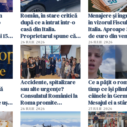
n
Român, în stare critică
Menajere și îngr
o
după ce a intrat într-o
în vizorul Fiscu
casă din Italia.
Italia. Aproape
i 15
Proprietarul spune că
de euro din veni
s-a apărat cu un cuțit
ascunși de autor
26 IULIE 2026
26 IULIE 2026
Accidente, spitalizare
Ce a pățit o ro
bă
sau alte urgențe?
timp ce își pli
Consulatul României la
câinele în Germ
 uși
Roma promite
Mesajul ei a stâr
u
intervenții în doar 24
dezbateri apri
26 IULIE 2026
25 IULIE 2026
de ore