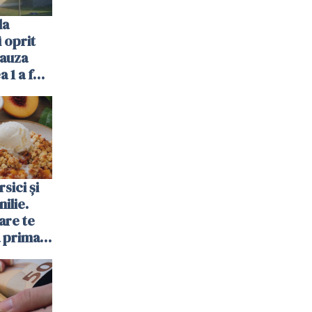
la
 oprit
cauza
a 1 a fost
sici și
ilie.
are te
a prima