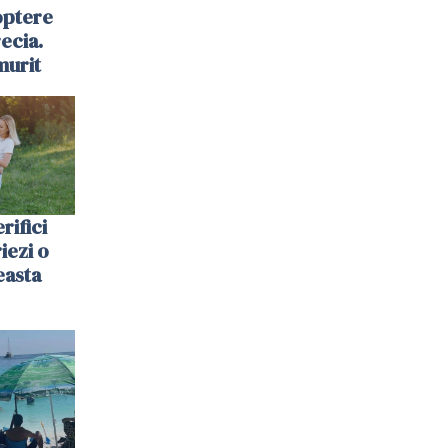
optere
ecia.
murit
rifici
riezi o
easta