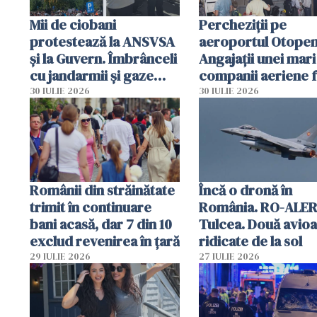
Mii de ciobani
Percheziții pe
protestează la ANSVSA
aeroportul Otopen
și la Guvern. Îmbrânceli
Angajații unei mari
cu jandarmii și gaze
companii aeriene 
lacrimogene
parfumuri, ceasuri 
30 IULIE 2026
30 IULIE 2026
mâncarea destinat
vânzării
Românii din străinătate
Încă o dronă în
trimit în continuare
România. RO-ALER
bani acasă, dar 7 din 10
Tulcea. Două avio
exclud revenirea în țară
ridicate de la sol
29 IULIE 2026
27 IULIE 2026