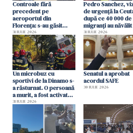
Controale fără
Pedro Sanchez, viz
precedent pe
de urgență la Ceut
aeroportul din
după ce 40 000 de
Florența: s-au găsit
migranți au năvălit
capete de aligator și o
teritoriul spaniol:
31 IULIE 2026
31 IULIE 2026
sumă imensă de bani
mobiliza toate
resursele"
Un microbuz cu
Senatul a aprobat
sportivi de la Dinamo s-
acordul SAFE
a răsturnat. O persoană
30 IULIE 2026
a murit, a fost activat
planul roșu de
31 IULIE 2026
intervenție