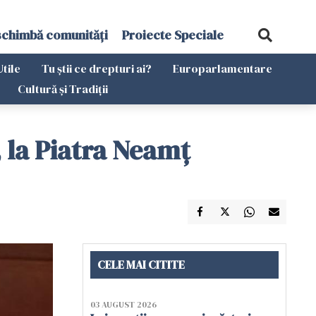
schimbă comunități
Proiecte Speciale
Utile
Tu știi ce drepturi ai?
Europarlamentare
Cultură și Tradiții
 la Piatra Neamţ
CELE MAI CITITE
03 AUGUST 2026