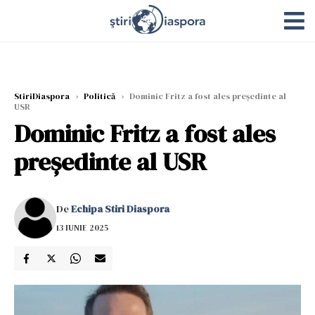
StiriDiaspora
›
Politică
›
Dominic Fritz a fost ales preşedinte al
USR
Dominic Fritz a fost ales
preşedinte al USR
De
Echipa Stiri Diaspora
13 IUNIE 2025