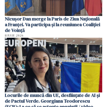
Nicuşor Dan merge la Paris de Ziua Naţională
a Franţei. Va participa şi la reuniunea Coaliţiei
de Voinţă
11 IULIE 2026
Locurile de muncă din UE, desființate de AI și
de Pactul Verde. Georgiana Teodorescu
(ECR): La ce să se aștepte angajații / video