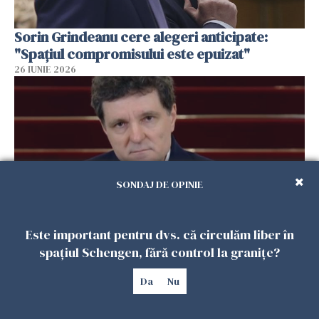
Sorin Grindeanu cere alegeri anticipate:
"Spațiul compromisului este epuizat"
26 IUNIE 2026
SONDAJ DE OPINIE
Este important pentru dvs. că circulăm liber în
Nicușor Dan, primul mesaj după negocieri.
spațiul Schengen, fără control la granițe?
Atac dur la Bolojan
Da
Nu
26 IUNIE 2026