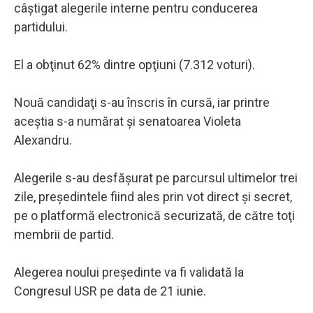
câştigat alegerile interne pentru conducerea
partidului.
El a obţinut 62% dintre opţiuni (7.312 voturi).
Nouă candidaţi s-au înscris în cursă, iar printre
aceştia s-a numărat şi senatoarea Violeta
Alexandru.
Alegerile s-au desfăşurat pe parcursul ultimelor trei
zile, preşedintele fiind ales prin vot direct şi secret,
pe o platformă electronică securizată, de către toţi
membrii de partid.
Alegerea noului preşedinte va fi validată la
Congresul USR pe data de 21 iunie.