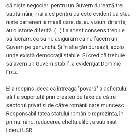
că nişte negocieri pentru un Guvern durează trei
săptămâni, mai ales pentru că este evident că stau
nişte parteneri la masă care, da, au viziuni diferite,
au o istorie diferită. (...) La acest consens trebuie
să lucrăm, ca să ne asigurăm că nu facem un
Guvern pe genunchi. Şi în alte ţări durează, acolo
unde există democraţii stabile. Şi cred că trebuie
să avem un Guvern stabil", a evidenţiat Dominic
Fritz.
El a respins ideea ca întreaga "povară" a deficitului
să fie suportată prin creşteri de taxe de către
sectorul privat şi de către românii care muncesc.
Responsabilitatea statului român o reprezintă, în
primul rând, reducerea cheltuielilor, a subliniat
liderul USR.