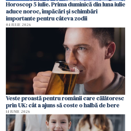
Horoscop 5 iulie. Prima duminică din luna iulie
aduce noroc, împăcări și schimbări
importante pentru câteva zodii
04 IULIE 2026
Veste proastă pentru românii care călătoresc
prin UK: cât a ajuns să coste o halbă de bere
14 IUNIE 2026