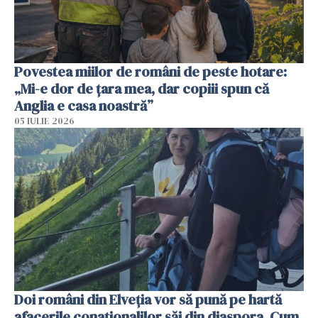
Povestea miilor de români de peste hotare:
„Mi-e dor de țara mea, dar copiii spun că
Anglia e casa noastră”
05 IULIE 2026
Doi români din Elveția vor să pună pe hartă
afacerile conaționalilor săi din diaspora. Cum