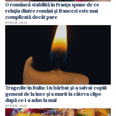
O româncă stabilită în Franța spune de ce
relația dintre români și francezi este mai
complicată decât pare
05 IULIE 2026
Tragedie în Italia: Un bărbat și-a salvat copiii
gemeni de la înec și a murit la câteva clipe
după ce i-a adus la mal
05 IULIE 2026