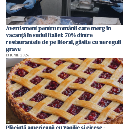
Avertisment pentru românii care merg în
vacanță în sudul Italiei: 70% dintre
restaurantele de pe litoral, găsite cu nereguli
grave
13 IUNIE 2026
Plăcintă americană cu vanilie și cireșe -