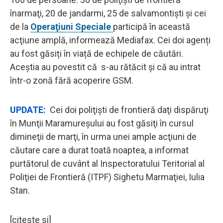
înarmaţi, 20 de jandarmi, 25 de salvamontişti şi cei
de la
Operaţiuni Speciale
participă în această
acţiune amplă, informează Mediafax. Cei doi agenți
au fost găsiți în viață de echipele de căutări.
Aceștia au povestit că s-au rătăcit și că au intrat
într-o zonă fără acoperire GSM.
UPDATE:
Cei doi poliţişti de frontieră daţi dispăruţi
în Munţii Maramureşului au fost găsiţi în cursul
dimineţii de marţi, în urma unei ample acţiuni de
căutare care a durat toată noaptea, a informat
purtătorul de cuvânt al Inspectoratului Teritorial al
Poliţiei de Frontieră (ITPF) Sighetu Marmaţiei, Iulia
Stan.
[citeste si]