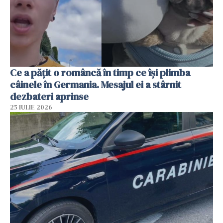
Ce a pățit o româncă în timp ce își plimba
câinele în Germania. Mesajul ei a stârnit
dezbateri aprinse
25 IULIE 2026