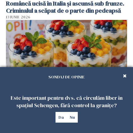
Româncă ucisă în Italia și ascunsă sub frunze.
Criminalul a scăpat de o parte din pedeapsă
13 IUNIE 2026
SONDAJ DE OPINIE
Desertul care va cuceri copiii de 1 Iunie.
Este important pentru dvs. că circulăm liber în
Rețeta pe care o poți pregăti acasă în mai
spațiul Schengen, fără control la granițe?
puțin de 30 de minute
31 MAI 2026
Da
Nu