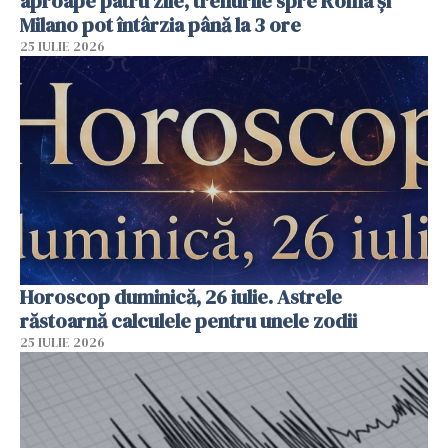
aproape patru zile, trenurile spre Roma și
Milano pot întârzia până la 3 ore
25 IULIE 2026
Horoscop duminică, 26 iulie. Astrele
răstoarnă calculele pentru unele zodii
25 IULIE 2026