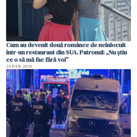
Cum au devenit două românce de neînlocuit
într-un restaurant din SUA. Patronul: „Nu știu
ce o să mă fac fără voi”
26 IULIE 2026