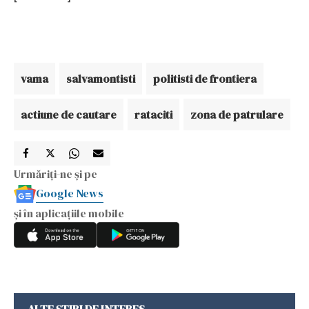
vama
salvamontisti
politisti de frontiera
actiune de cautare
rataciti
zona de patrulare
Urmăriți-ne și pe
Google News
și în aplicațiile mobile
ALTE ȘTIRI DE INTERES