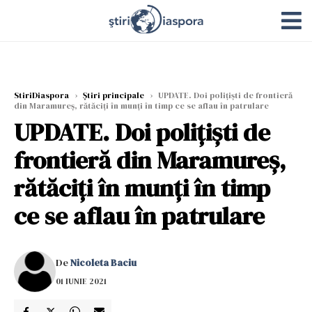
StiriDiaspora
›
Știri principale
›
UPDATE. Doi poliţişti de frontieră
din Maramureş, rătăciți în munți în timp ce se aflau în patrulare
UPDATE. Doi poliţişti de
frontieră din Maramureş,
rătăciți în munți în timp
ce se aflau în patrulare
De
Nicoleta Baciu
01 IUNIE 2021