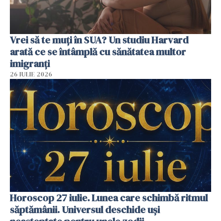
Vrei să te muți în SUA? Un studiu Harvard
arată ce se întâmplă cu sănătatea multor
imigranți
26 IULIE 2026
Horoscop 27 iulie. Lunea care schimbă ritmul
săptămânii. Universul deschide uși