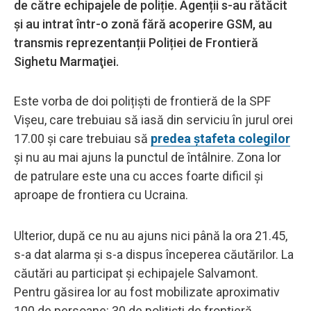
de către echipajele de poliție. Agenții s-au rătăcit
și au intrat într-o zonă fără acoperire GSM, au
transmis reprezentanții Poliției de Frontieră
Sighetu Marmaţiei.
Este vorba de doi polițiști de frontieră de la SPF
Vișeu, care trebuiau să iasă din serviciu în jurul orei
17.00 și care trebuiau să
predea ștafeta colegilor
și nu au mai ajuns la punctul de întâlnire. Zona lor
de patrulare este una cu acces foarte dificil şi
aproape de frontiera cu Ucraina.
Ulterior, după ce nu au ajuns nici până la ora 21.45,
s-a dat alarma şi s-a dispus începerea căutărilor. La
căutări au participat și echipajele Salvamont.
Pentru găsirea lor au fost mobilizate aproximativ
100 de persoane: 30 de poliţişti de frontieră