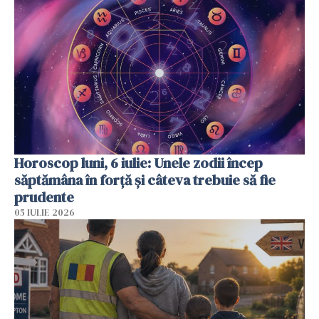
Horoscop luni, 6 iulie: Unele zodii încep
săptămâna în forță și câteva trebuie să fie
prudente
05 IULIE 2026